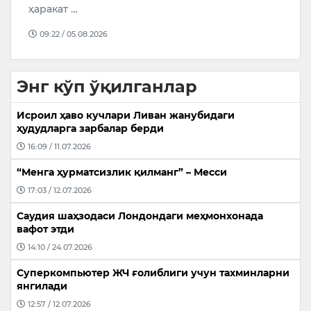
ҳаракат …
09:22 / 05.08.2026
Энг кўп ўқилганлар
Исроил ҳаво кучлари Ливан жанубидаги
ҳудудларга зарбалар берди
16:09 / 11.07.2026
“Менга ҳурматсизлик қилманг” – Месси
17:03 / 12.07.2026
Саудия шаҳзодаси Лондондаги меҳмонхонада
вафот этди
14:10 / 24.07.2026
Суперкомпьютер ЖЧ ғолиблиги учун тахминларни
янгилади
12:57 / 12.07.2026