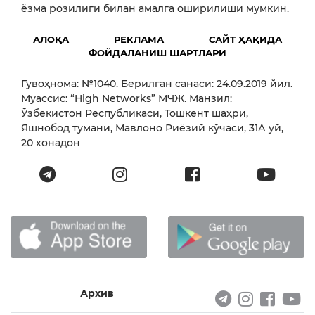
ёзма розилиги билан амалга оширилиши мумкин.
АЛОҚА
РЕКЛАМА
САЙТ ҲАҚИДА
ФОЙДАЛАНИШ ШАРТЛАРИ
Гувоҳнома: №1040. Берилган санаси: 24.09.2019 йил.
Муассис: “High Networks” МЧЖ. Манзил:
Ўзбекистон Республикаси, Тошкент шаҳри,
Яшнобод тумани, Мавлоно Риёзий кўчаси, 31А уй,
20 хонадон
Архив