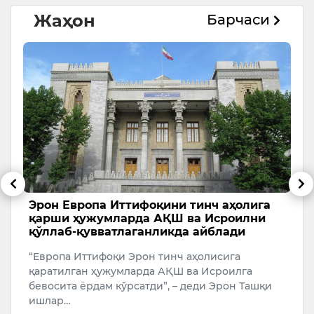
Жаҳон
Барчаси
и
Эрон Европа Иттифоқини тинч аҳолига
Т
қарши ҳужумларда АҚШ ва Исроилни
с
қўллаб-қувватлаганликда айблади
А
“Европа Иттифоқи Эрон тинч аҳолисига
У
қаратилган ҳужумларда АҚШ ва Исроилга
бевосита ёрдам кўрсатди”, – деди Эрон Ташқи
ишлар…