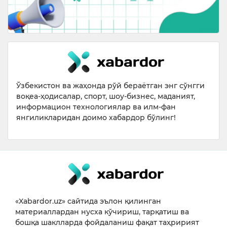
Ўзбекистон ва жаҳонда рўй бераётган энг сўнгги
воқеа-ҳодисалар, спорт, шоу-бизнес, маданият,
информацион технологиялар ва илм-фан
янгиликларидан доимо хабардор бўлинг!
«Xabardor.uz» сайтида эълон қилинган
материаллардан нусха кўчириш, тарқатиш ва
бошқа шаклларда фойдаланиш фақат таҳририят