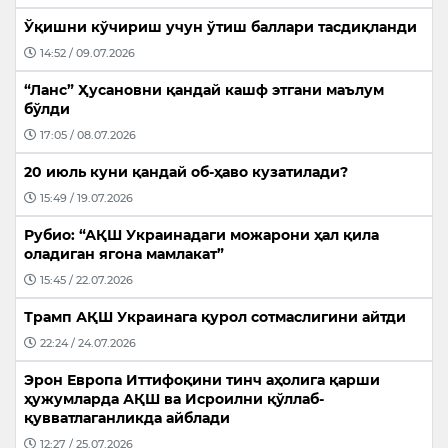
Ўқишни кўчириш учун ўтиш баллари тасдиқланди
14:52 / 09.07.2026
“Ланс” Ҳусановни қандай кашф этгани маълум
бўлди
17:05 / 08.07.2026
20 июль куни қандай об-ҳаво кузатилади?
15:49 / 19.07.2026
Рубио: “АҚШ Украинадаги можарони ҳал қила
оладиган ягона мамлакат”
15:45 / 22.07.2026
Трамп АҚШ Украинага қурол сотмаслигини айтди
22:24 / 24.07.2026
Эрон Европа Иттифоқини тинч аҳолига қарши
ҳужумларда АҚШ ва Исроилни қўллаб-
қувватлаганликда айблади
12:27 / 25.07.2026