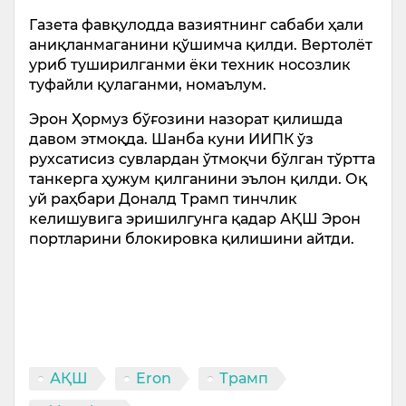
Газета фавқулодда вазиятнинг сабаби ҳали
аниқланмаганини қўшимча қилди. Вертолёт
уриб туширилганми ёки техник носозлик
туфайли қулаганми, номаълум.
Эрон Ҳормуз бўғозини назорат қилишда
давом этмоқда. Шанба куни ИИПК ўз
рухсатисиз сувлардан ўтмоқчи бўлган тўртта
танкерга ҳужум қилганини эълон қилди. Оқ
уй раҳбари Доналд Трамп тинчлик
келишувига эришилгунга қадар АҚШ Эрон
портларини блокировка қилишини айтди.
АҚШ
Eron
Трамп