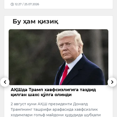
12:27 / 25.07.2026
Бу ҳам қизиқ
АҚШда Трамп хавфсизлигига таҳдид
6
қилган шахс қўлга олинди
5 
2 август куни АҚШ президенти Доналд
Трампнинг ташрифи арафасида хавфсизлик
ходимлари гольф майдони ҳудудида шубҳали