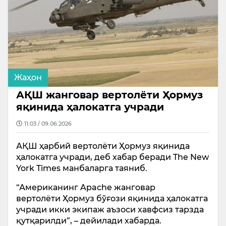
Жаҳон
АҚШ жанговар вертолёти Ҳормуз
яқинида ҳалокатга учради
11:03 / 09.06.2026
АҚШ ҳарбий вертолёти Ҳормуз яқинида
ҳалокатга учради, деб хабар беради The New
York Times манбаларга таяниб.
“Американинг Apache жанговар
вертолёти Ҳормуз бўғози яқинида ҳалокатга
учради икки экипаж аъзоси хавфсиз тарзда
қутқарилди”, – дейилади хабарда.