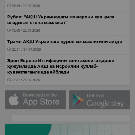
15:49 / 19.07.2026
Рубио: “АҚШ Украинадаги можарони ҳал қила
оладиган ягона мамлакат”
15:45 / 22.07.2026
Трамп АҚШ Украинага қурол сотмаслигини айтди
22:24 / 24.07.2026
Эрон Европа Иттифоқини тинч аҳолига қарши
ҳужумларда АҚШ ва Исроилни қўллаб-
қувватлаганликда айблади
12:27 / 25.07.2026