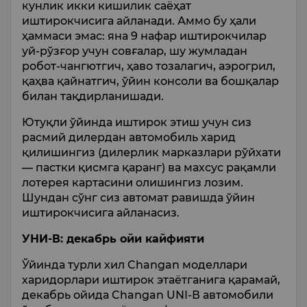
кунлик икки кишилик саёҳат
иштирокчисига айланади. Аммо бу ҳали
ҳаммаси эмас: яна 9 нафар иштирокчилар
уй-рўзғор учун совғалар, шу жумладан
робот-чангютгич, ҳаво тозалагич, аэрогрил,
қаҳва қайнатгич, ўйин консоли ва бошқалар
билан тақдирланишади.
Ютуқли ўйинда иштирок этиш учун сиз
расмий дилердан автомобиль харид
қилишингиз (дилерлик марказлари рўйхати
— пастки қисмга қаранг) ва махсус рақамли
лотерея картасини олишингиз лозим.
Шундан сўнг сиз автомат равишда ўйин
иштирокчисига айланасиз.
УНИ-В: декабрь ойи кайфияти
Ўйинда турли хил Changan моделлари
харидорлари иштирок этаётганига қарамай,
декабрь ойида Changan UNI-В автомобили