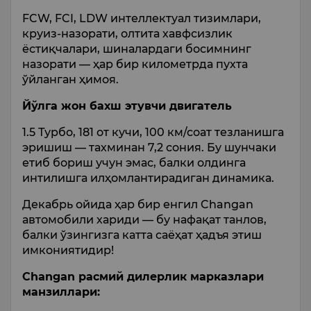
FCW, FCI, LDW интеллектуал тизимлари,
круиз-назорати, олтита хавфсизлик
ёстиқчалари, шиналардаги босимнинг
назорати — ҳар бир километрда пухта
ўйланган ҳимоя.
Йўлга жон бахш этувчи двигатель
1.5 Турбо, 181 от кучи, 100 км/соат тезланишга
эришиш — тахминан 7,2 сония. Бу шунчаки
етиб бориш учун эмас, балки олдинга
интилишга илҳомлантирадиган динамика.
Декабрь ойида ҳар бир енгил Changan
автомобили хариди — бу нафақат танлов,
балки ўзингизга катта саёҳат ҳадъя этиш
имкониятидир!
Changan расмий дилерлик марказлари
манзиллари: