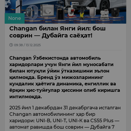
None
Changan билан Янги йил: бош
соврин — Дубайга саёҳат!
09:38 / 13.12.2025
Changan Ўзбекистонда автомобиль
харидорлари учун Янги йил муносабати
билан ютуқли ўйин ўтказишини эълон
қилмоқда. Бренд ўз мижозларининг
кундалик ҳаётига динамика, енгиллик ва
ёрқин ҳис-туйғулар ҳиссини олиб киришга
интилмоқда.
2025 йил 1 декабрдан 31 декабргача исталган
Changan автомобилининг ҳар бир
харидори: UNI-В, UNI-Т, UNI-К ва CS55 Plus —
автомат равишда бош соврин — Дубайга 7