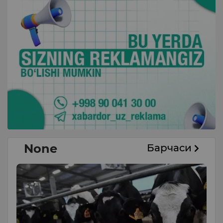
None
Барчаси