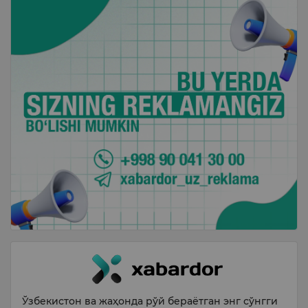
Ўзбекистон ва жаҳонда рўй бераётган энг сўнгги