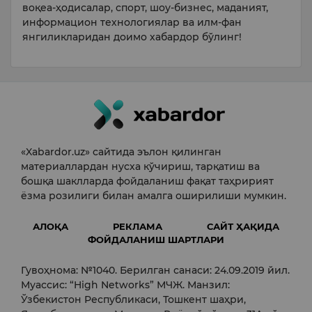
воқеа-ҳодисалар, спорт, шоу-бизнес, маданият,
информацион технологиялар ва илм-фан
янгиликларидан доимо хабардор бўлинг!
«Xabardor.uz» сайтида эълон қилинган
материаллардан нусха кўчириш, тарқатиш ва
бошқа шаклларда фойдаланиш фақат таҳририят
ёзма розилиги билан амалга оширилиши мумкин.
АЛОҚА
РЕКЛАМА
САЙТ ҲАҚИДА
ФОЙДАЛАНИШ ШАРТЛАРИ
Гувоҳнома: №1040. Берилган санаси: 24.09.2019 йил.
Муассис: “High Networks” МЧЖ. Манзил:
Ўзбекистон Республикаси, Тошкент шаҳри,