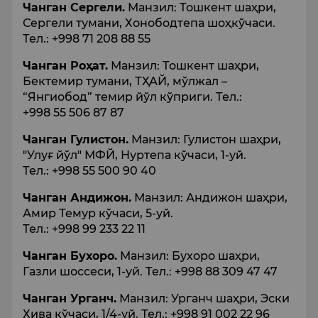
Чанган Сергели.
Манзил: Тошкент шаҳри,
Сергели тумани, Хонободтепа шоҳкўчаси.
Тел.: +998 71 208 88 55
Чанган Роҳат.
Манзил: Тошкент шаҳри,
Бектемир тумани, ТҲАЙ, мўлжал –
“Янгиобод” темир йўл кўприги. Тел.:
+998 55 506 87 87
Чанган Гулистон.
Манзил: Гулистон шаҳри,
"Улуғ йўл" МФЙ, Нуртепа кўчаси, 1-уй.
Тел.: +998 55 500 90 40
Чанган Андижон.
Манзил: Андижон шаҳри,
Амир Темур кўчаси, 5-уй.
Тел.: +998 99 233 22 11
Чанган Бухоро.
Манзил: Бухоро шаҳри,
Газли шоссеси, 1-уй. Тел.: +998 88 309 47 47
Чанган Урганч.
Манзил: Урганч шаҳри, Эски
Хива кўчаси, 1/4-уй. Тел.: +998 91 002 22 96