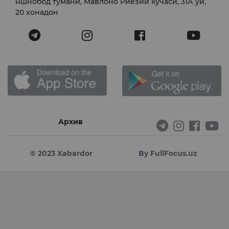
Яшнобод тумани, Мавлоно Риёзий кўчаси, 31А уй,
20 хонадон
Архив
© 2023 Xabardor
By FullFocus.uz