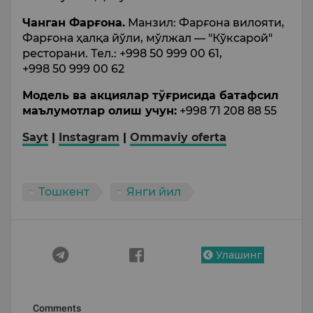
Чанган Фарғона.
Манзил: Фарғона вилояти,
Фарғона ҳалқа йўли, мўлжал — "Кўксарой"
ресторани. Тел.: +998 50 999 00 61,
+998 50 999 00 62
Модель ва акциялар тўғрисида батафсил
маълумотлар олиш учун:
+998 71 208 88 55
Sayt
|
Instagram
|
Ommaviy oferta
Тошкент
Янги йил
Улашинг