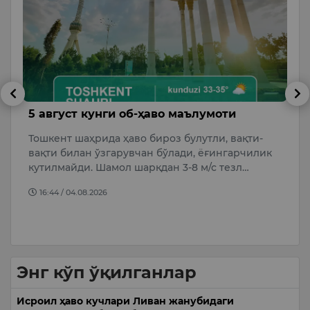
5 август кунги об-ҳаво маълумоти
Қ
о
Тошкент шаҳрида ҳаво бироз булутли, вақти-
Т
вақти билан ўзгарувчан бўлади, ёғингарчилик
Ў
кутилмайди. Шамол шарқдан 3-8 м/с тезл…
а
А
16:44 / 04.08.2026
Энг кўп ўқилганлар
Исроил ҳаво кучлари Ливан жанубидаги