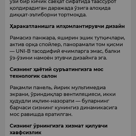
ўзи бир кичик саёҳат сифатида таассурот
қолдирадиган даражада ўзига алоҳида
диққат-эътиборни тортмоқда.
Ҳаракатланишга илҳомлантирувчи дизайн
Рамасиз панжара, яширин эшик тутқичлари,
актив орқа спойлер, панорамали том қисми
— UNI-В тасодифий ечимларга эмас, балки
ўз-ўзини намоён этувчи дизайнга эга.
Сизнинг ҳаётий суръатингизга мос
технологик салон
Рақамли панель, йирик мультимедиа
экрани, ўриндиқлар вентиляцияси, икки
ҳудудли иқлим-назорати — буларнинг
барчаси сизнинг кунингиз динамикасига
мос равишда яратилган.
Сизнинг ўрнингизга хизмат қилувчи
хавфсизлик