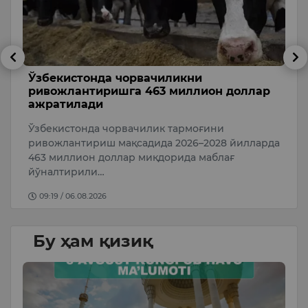
Ўзбекистонда чорвачиликни
6
ривожлантиришга 463 миллион доллар
5 
ажратилади
ри
Ўзбекистонда чорвачилик тармоғини
ривожлантириш мақсадида 2026–2028 йилларда
а…
463 миллион доллар миқдорида маблағ
йўналтирили…
09:19 / 06.08.2026
Бу ҳам қизиқ