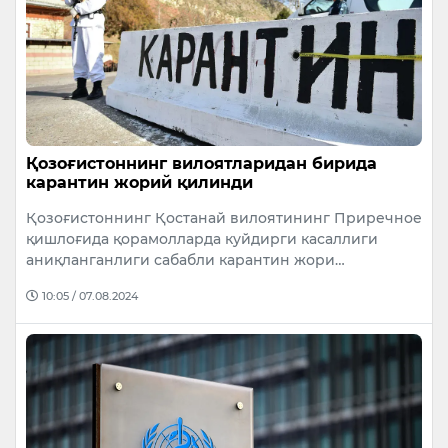
Қозоғистоннинг вилоятларидан бирида
карантин жорий қилинди
Қозоғистоннинг Қостанай вилоятининг Приречное
қишлоғида қорамолларда куйдирги касаллиги
аниқланганлиги сабабли карантин жори…
10:05 / 07.08.2024