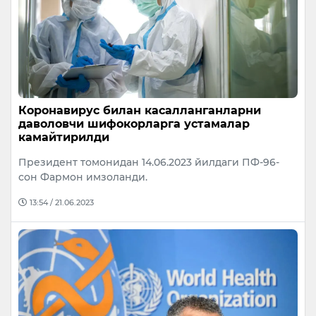
Коронавирус билан касалланганларни
даволовчи шифокорларга устамалар
камайтирилди
Президент томонидан 14.06.2023 йилдаги ПФ-96-
сон Фармон имзоланди.
13:54 / 21.06.2023