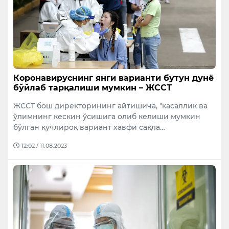
Коронавируснинг янги варианти бутун дунё
бўйлаб тарқалиши мумкин – ЖССТ
ЖССТ бош директорининг айтишича, "касаллик ва
ўлимнинг кескин ўсишига олиб келиши мумкин
бўлган кучлироқ вариант хавфи сақла…
12:02 / 11.08.2023