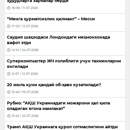
ҳудудларга зарбалар берди
16:09 / 11.07.2026
“Менга ҳурматсизлик қилманг” – Месси
17:03 / 12.07.2026
Саудия шаҳзодаси Лондондаги меҳмонхонада
вафот этди
14:10 / 24.07.2026
Суперкомпьютер ЖЧ ғолиблиги учун тахминларни
янгилади
12:57 / 12.07.2026
20 июль куни қандай об-ҳаво кузатилади?
15:49 / 19.07.2026
Рубио: “АҚШ Украинадаги можарони ҳал қила
оладиган ягона мамлакат”
15:45 / 22.07.2026
Трамп АҚШ Украинага қурол сотмаслигини айтди