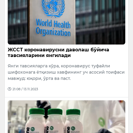
ЖССТ коронавирусни даволаш бўйича
тавсияларини янгилади
Янги тавсияларга кўра, коронавирус туфайли
шифохонага ётқизиш хавфининг уч асосий тоифаси
мавжуд: юқори, ўрта ва паст.
21:08 / 13.11.2023