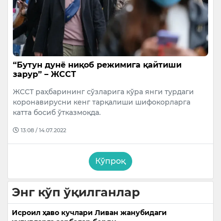
“Бутун дунё ниқоб режимига қайтиши
зарур” – ЖССТ
ЖССТ раҳбарининг сўзларига кўра янги турдаги
коронавирусни кенг тарқалиши шифокорларга
катта босиб ўтказмоқда.
13:08 / 14.07.2022
Кўпроқ
Энг кўп ўқилганлар
Исроил ҳаво кучлари Ливан жанубидаги