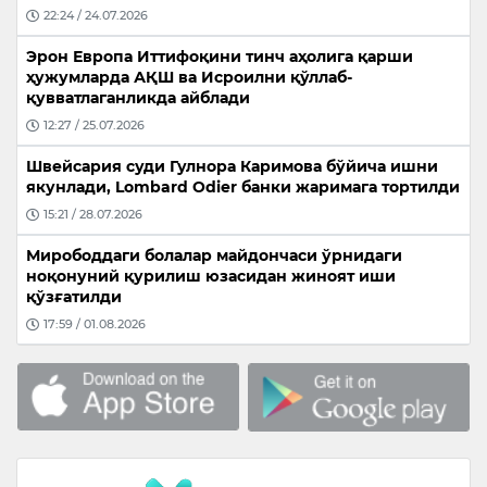
22:24 / 24.07.2026
Эрон Европа Иттифоқини тинч аҳолига қарши
ҳужумларда АҚШ ва Исроилни қўллаб-
қувватлаганликда айблади
12:27 / 25.07.2026
Швейсария суди Гулнора Каримова бўйича ишни
якунлади, Lombard Odier банки жаримага тортилди
15:21 / 28.07.2026
Мирободдаги болалар майдончаси ўрнидаги
ноқонуний қурилиш юзасидан жиноят иши
қўзғатилди
17:59 / 01.08.2026