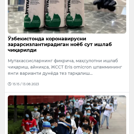
Ўзбекистонда коронавирусни
зарарсизлантирадиган ноёб сут ишлаб
чиқарилди
Мутахассисларнинг фикрича, маҳсулотни ишлаб
чиқариш, айниқса, ЖССТ Eris omicron штаммининг
янги варианти дунёда тез тарқалиш…
15:15 / 13.08.2023