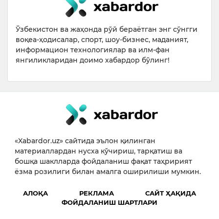
Ўзбекистон ва жаҳонда рўй бераётган энг сўнгги
воқеа-ҳодисалар, спорт, шоу-бизнес, маданият,
информацион технологиялар ва илм-фан
янгиликларидан доимо хабардор бўлинг!
«Xabardor.uz» сайтида эълон қилинган
материаллардан нусха кўчириш, тарқатиш ва
бошқа шаклларда фойдаланиш фақат таҳририят
ёзма розилиги билан амалга оширилиши мумкин.
АЛОҚА
РЕКЛАМА
САЙТ ҲАҚИДА
ФОЙДАЛАНИШ ШАРТЛАРИ