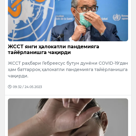
ЖССТ янги ҳалокатли пандемияга
тайёрланишга чақирди
ЖССТ раҳбари Гебреесус бутун дунёни CОVID-19'дан
ҳам баттарроқ ҳалокатли пандемияга тайёрланишга
чақирди.
09:32 / 24.05.2023