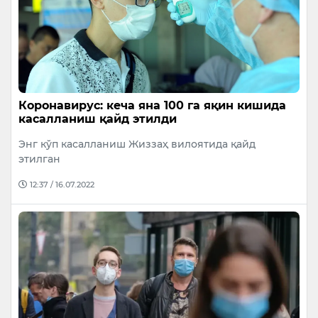
Коронавирус: кеча яна 100 га яқин кишида
касалланиш қайд этилди
Энг кўп касалланиш Жиззаҳ вилоятида қайд
этилган
12:37 / 16.07.2022