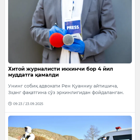
Хитой журналисти иккинчи бор 4 йил
муддатга қамалди
Унинг собиқ адвокати Рен Қуанниу айтишича,
Зҳанг фақатгина сўз эркинлигидан фойдаланган.
09:23 / 23.09.2025