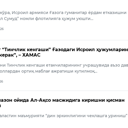
 кўра, Исроил армияси Ғазога гуманитар ёрдам етказишни
ал Сумуд” номли флотилияга ҳужум уюшти…
026
 “Тинчлик кенгаши” Ғазодаги Исроил ҳужумлари
керак”, – ХАМАС
уни Тинчлик кенгаши етакчиларининг учрашувида аъзо да
оллардан ортиқ маблағ ажратиши кутилмоқ…
026
азон ойида Ал-Ақсо масжидига киришни қисман
и
аластин маъмурияти “дин эркинлигини чеклашга уриниш”