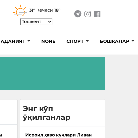
31°
Кечаси
18°
АДАНИЯТ
NONE
СПОРТ
БОШҚАЛАР
Энг кўп
ўқилганлар
а
Исроил ҳаво кучлари Ливан