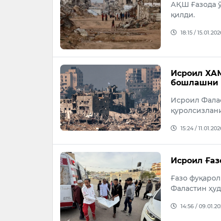
АҚШ Ғазода 
қилди.
18:15 / 15.01.202
Исроил ХАМ
бошлашни 
Исроил Фалас
қуролсизлани
15:24 / 11.01.202
Исроил Ғаз
Ғазо фуқарол
Фаластин ҳуд
14:56 / 09.01.2