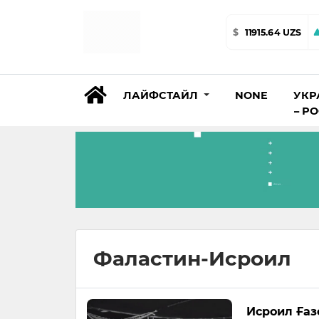
$
11915.64 UZS
ЛАЙФСТАЙЛ
NONE
УКР
– Р
Фаластин-Исроил
Исроил Ғаз