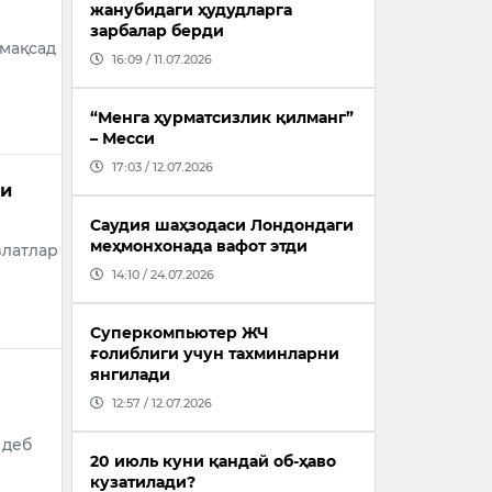
жанубидаги ҳудудларга
зарбалар берди
 мақсад
16:09 / 11.07.2026
“Менга ҳурматсизлик қилманг”
– Месси
17:03 / 12.07.2026
ни
Саудия шаҳзодаси Лондондаги
меҳмонхонада вафот этди
влатлар
14:10 / 24.07.2026
Суперкомпьютер ЖЧ
ғолиблиги учун тахминларни
янгилади
12:57 / 12.07.2026
 деб
20 июль куни қандай об-ҳаво
кузатилади?