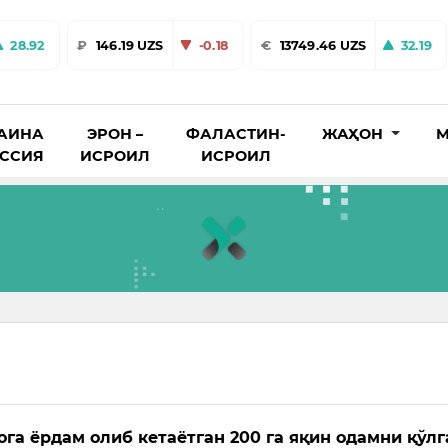
28.92
₽
146.19 UZS
-0.18
€
13749.46 UZS
32.19
АИНА
ЭРОН –
ФАЛАСТИН-
ЖАҲОН
М
ОССИЯ
ИСРОИЛ
ИСРОИЛ
ога ёрдам олиб кетаётган 200 га яқин одамни қўлг