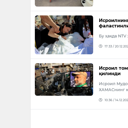
Исроилнинг
фаластинли
Бу ҳақда NTV
17:33 / 20.12.20
Исроил том
қилинди
Исроил Мудоф
ХАМАСнинг қу
10:36 / 14.12.20