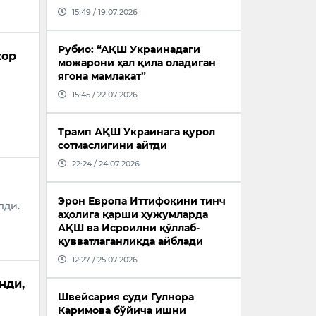
15:49 / 19.07.2026
Рубио: “АҚШ Украинадаги
кор
можарони ҳал қила оладиган
ягона мамлакат”
15:45 / 22.07.2026
Трамп АҚШ Украинага қурол
сотмаслигини айтди
22:24 / 24.07.2026
Эрон Европа Иттифоқини тинч
лди.
аҳолига қарши ҳужумларда
АҚШ ва Исроилни қўллаб-
қувватлаганликда айблади
12:27 / 25.07.2026
нди,
Швейсария суди Гулнора
Каримова бўйича ишни