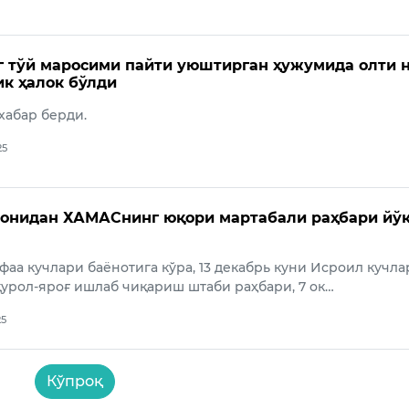
 тўй маросими пайти уюштирган ҳужумида олти 
к ҳалок бўлди
 хабар берди.
25
онидан ХАМАСнинг юқори мартабали раҳбари йў
аа кучлари баёнотига кўра, 13 декабрь куни Исроил кучла
рол-яроғ ишлаб чиқариш штаби раҳбари, 7 ок…
25
Кўпроқ