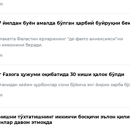
26
7 йилдан буён амалда бўлган ҳарбий буйруқни бе
лакатга Фаластин ерларининг “де-факто аннексияси”ни
 имконини беради.
26
 Ғазога ҳужуми оқибатида 30 киши ҳалок бўлди
лганидан кейин қурбонлар сони бўйича энг йирик зарба бў
26
очишни тўхтатишнинг иккинчи босқичи эълон қили
нлар давом этмоқда