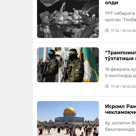
олди
ТРТ хабарига
қилган “Глоб
17:32 / 30.04.2
“Трампнинг
тўхтатиши 
19 февраль к
5 миллиард д
17:47 / 18.02.2
Исроил Рам
чекламоқч
Бу ҳолатни Ф
баҳоламоқда.