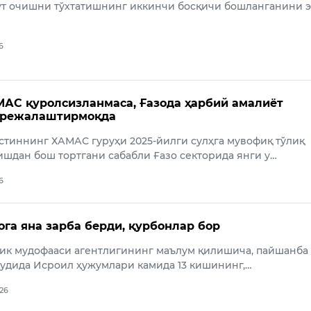
ўт очишни тўхтатишнинг иккинчи босқичи бошланганини 
6
АС қуролсизланмаса, Ғазода ҳарбий амалиёт
режалаштирмоқда
тиннинг ХАМАС гуруҳи 2025-йилги сулҳга мувофиқ тўлиқ
шдан бош тортгани сабабли Ғазо секторида янги у…
6
ога яна зарба берди, қурбонлар бор
ик мудофааси агентлигининг маълум қилишича, пайшанба
удида Исроил ҳужумлари камида 13 кишининг,…
026