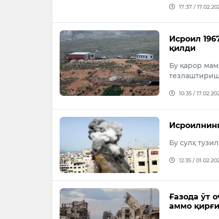
17:37 / 17.02.20
Исроил 196
қилди
Бу қарор мам
тезлаштириш
10:35 / 17.02.20
Исроилнинг
Бу сулҳ тузи
12:35 / 01.02.20
Ғазода ўт 
аммо қирғи