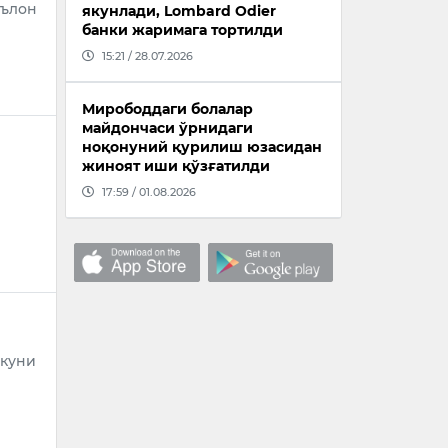
эълон
якунлади, Lombard Odier
банки жаримага тортилди
15:21 / 28.07.2026
Мирободдаги болалар
майдончаси ўрнидаги
ноқонуний қурилиш юзасидан
жиноят иши қўзғатилди
17:59 / 01.08.2026
 куни