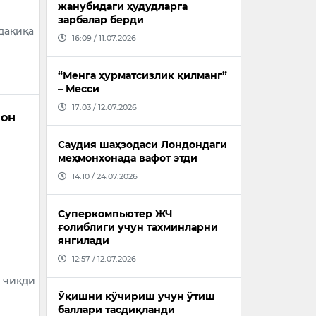
жанубидаги ҳудудларга
зарбалар берди
дақиқа
16:09 / 11.07.2026
“Менга ҳурматсизлик қилманг”
– Месси
17:03 / 12.07.2026
лон
Саудия шаҳзодаси Лондондаги
меҳмонхонада вафот этди
14:10 / 24.07.2026
Суперкомпьютер ЖЧ
ғолиблиги учун тахминларни
янгилади
12:57 / 12.07.2026
 чиқди
Ўқишни кўчириш учун ўтиш
баллари тасдиқланди