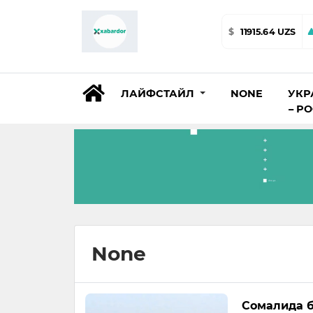
$
11915.64 UZS
ЛАЙФСТАЙЛ
NONE
УКР
– Р
None
Сомалида б