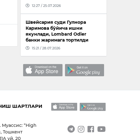
12:27 / 25.07.2026
Швейсария суди Гулнора
Каримова бўйича ишни
якунлади, Lombard Odier
банки жаримага тортилди
15:21 / 28.07.2026
НИШ ШАРТЛАРИ
. Муассис: “High
, Тошкент
1А уй, 20