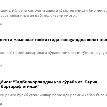
шича, йўловчи самолёти ҳавога кўтарилганидан бир неча 
носозликка учраган ва Ҳинд океани қирғо…
26
денти мамлакат пойтахтида фавқулодда ҳолат эъ
 авлод” намойишларидаги зўравонликларни тўхтатиш учун
25
биев: “Тадбиркорлардан узр сўраймиз. Барча
 бартараф этилди”
си раиси бўлиб ўтган ишлар борасида расмий хабар билан
25