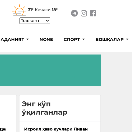
31°
Кечаси
18°
АДАНИЯТ
NONE
СПОРТ
БОШҚАЛАР
Энг кўп
ўқилганлар
дда
Исроил ҳаво кучлари Ливан