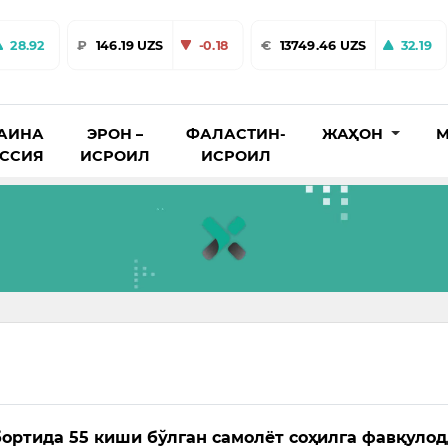
28.92
₽
146.19 UZS
-0.18
€
13749.46 UZS
32.19
АИНА
ЭРОН –
ФАЛАСТИН-
ЖАҲОН
М
ОССИЯ
ИСРОИЛ
ИСРОИЛ
ортида 55 киши бўлган самолёт соҳилга фавқуло