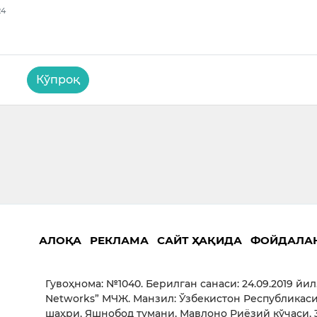
24
Кўпроқ
АЛОҚА
РЕКЛАМА
САЙТ ҲАҚИДА
ФОЙДАЛА
Гувоҳнома: №1040. Берилган санаси: 24.09.2019 йил
Networks” МЧЖ. Манзил: Ўзбекистон Республикаси
шаҳри, Яшнобод тумани, Мавлоно Риёзий кўчаси, 3