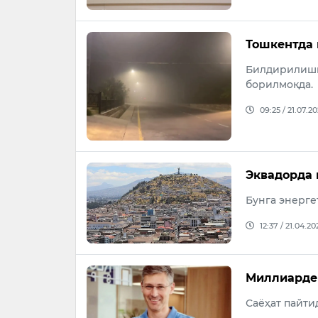
Тошкентда 
Билдирилиши
борилмоқда.
09:25 / 21.07.2
Эквадорда 
Бунга энерге
12:37 / 21.04.20
Миллиардер
Саёҳат пайтид