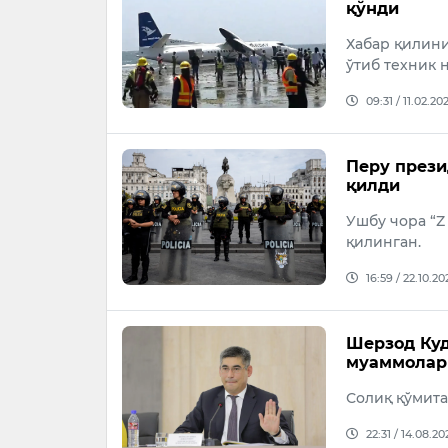
қўнди
Хабар қилини
ўтиб техник 
09:31 / 11.02.20
Перу прези
қилди
Ушбу чора “Z
қилинган.
16:59 / 22.10.20
Шерзод Куд
муаммолар
Солиқ қўмита
22:31 / 14.08.20