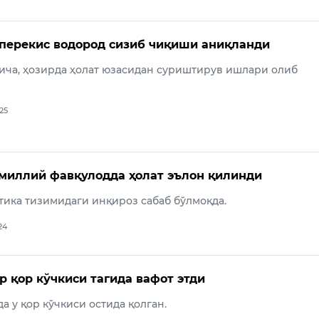
перекис водород сизиб чиқиши аниқланди
ча, ҳозирда ҳолат юзасидан суриштирув ишлари олиб
025
миллий фавқулодда ҳолат эълон қилинди
тика тизимидаги инқироз сабаб бўлмоқда.
24
 қор кўчкиси тагида вафот этди
а у қор кўчкиси остида қолган.