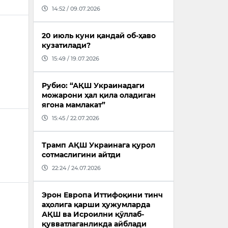
14:52 / 09.07.2026
20 июль куни қандай об-ҳаво
кузатилади?
15:49 / 19.07.2026
Рубио: “АҚШ Украинадаги
можарони ҳал қила оладиган
ягона мамлакат”
15:45 / 22.07.2026
Трамп АҚШ Украинага қурол
сотмаслигини айтди
22:24 / 24.07.2026
Эрон Европа Иттифоқини тинч
аҳолига қарши ҳужумларда
АҚШ ва Исроилни қўллаб-
қувватлаганликда айблади