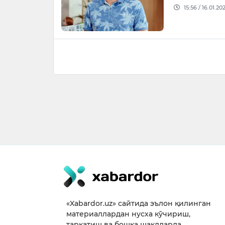
15:56 / 16.01.20
«Xabardor.uz» сайтида эълон қилинган
материаллардан нусха кўчириш,
тарқатиш ва бошқа шаклларда