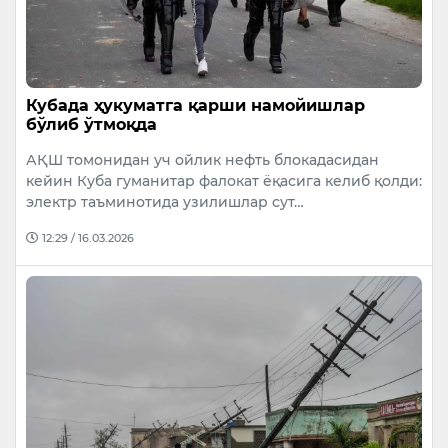
Кубада ҳукуматга қарши намойишлар
бўлиб ўтмоқда
АҚШ томонидан уч ойлик нефть блокадасидан
кейин Куба гуманитар фалокат ёқасига келиб қолди:
электр таъминотида узилишлар сут…
12:29 / 16.03.2026