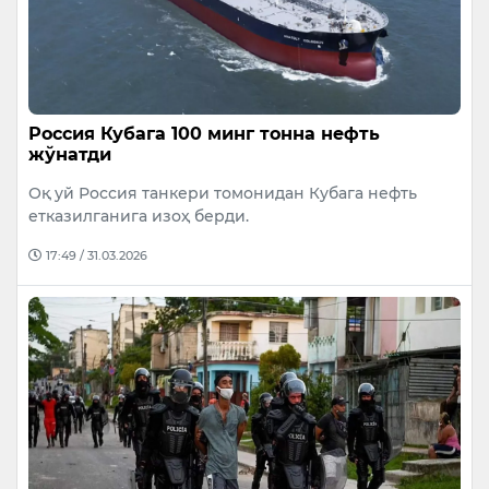
Россия Кубага 100 минг тонна нефть
жўнатди
Оқ уй Россия танкери томонидан Кубага нефть
етказилганига изоҳ берди.
17:49 / 31.03.2026