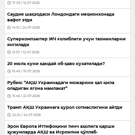
17:03 / 12.07.2026
Саудия шаҳзодаси Лондондаги меҳмонхонада
вафот этди
14:10 / 24.07.2026
Суперкомпьютер ЖЧ ғолиблиги учун тахминларни
янгилади
12:57 / 12.07.2026
20 июль куни қандай об-ҳаво кузатилади?
15:49 / 19.07.2026
Рубио: “АҚШ Украинадаги можарони ҳал қила
оладиган ягона мамлакат”
15:45 / 22.07.2026
Трамп АҚШ Украинага қурол сотмаслигини айтди
22:24 / 24.07.2026
Эрон Европа Иттифоқини тинч аҳолига қарши
ҳужумларда АҚШ ва Исроилни қўллаб-