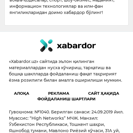
воқеа-ҳодисалар, спорт, шоу-бизнес, маданият,
информацион технологиялар ва илм-фан
янгиликларидан доимо хабардор бўлинг!
«Xabardor.uz» сайтида эълон қилинган
материаллардан нусха кўчириш, тарқатиш ва
бошқа шаклларда фойдаланиш фақат таҳририят
ёзма розилиги билан амалга оширилиши мумкин.
АЛОҚА
РЕКЛАМА
САЙТ ҲАҚИДА
ФОЙДАЛАНИШ ШАРТЛАРИ
Гувоҳнома: №1040. Берилган санаси: 24.09.2019 йил.
Муассис: “High Networks” МЧЖ. Манзил:
Ўзбекистон Республикаси, Тошкент шаҳри,
Яшнобод тумани, Мавлоно Риёзий кўчаси, 31А уй,