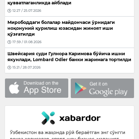
қувватлаганликда айблади
12:27 / 25.07.2026
Мирободдаги болалар майдончаси ўрнидаги
ноқонуний қурилиш юзасидан жиноят иши
қўзғатилди
17:59 / 01.08.2026
Швейсария суди Гулнора Каримова бўйича ишни
якунлади, Lombard Odier банки жаримага тортилди
15:21 / 28.07.2026
Ўзбекистон ва жаҳонда рўй бераётган энг сўнгги