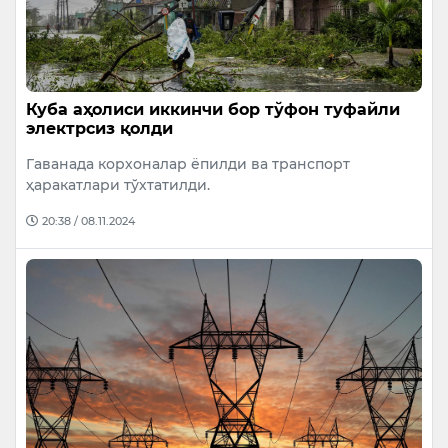
Куба аҳолиси иккинчи бор тўфон туфайли
электрсиз қолди
Гаванада корхоналар ёпилди ва транспорт
ҳаракатлари тўхтатилди.
20:38 / 08.11.2024