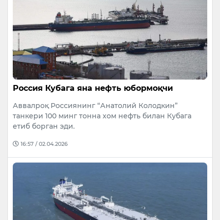
Россия Кубага яна нефть юбормоқчи
Аввалроқ Россиянинг “Анатолий Колодкин”
танкери 100 минг тонна хом нефть билан Кубага
етиб борган эди.
16:57 / 02.04.2026