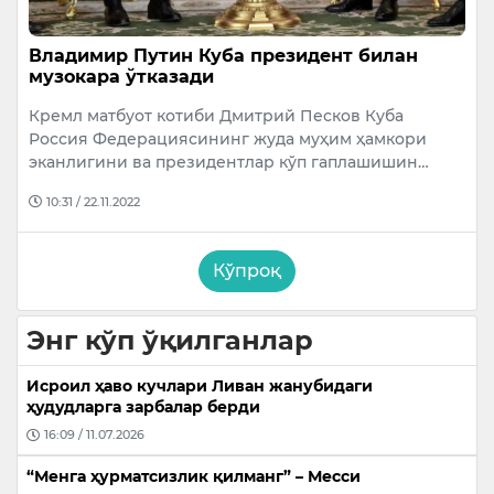
Владимир Путин Куба президент билан
музокара ўтказади
Кремл матбуот котиби Дмитрий Песков Куба
Россия Федерациясининг жуда муҳим ҳамкори
эканлигини ва президентлар кўп гаплашишин…
10:31 / 22.11.2022
Кўпроқ
Энг кўп ўқилганлар
Исроил ҳаво кучлари Ливан жанубидаги
ҳудудларга зарбалар берди
16:09 / 11.07.2026
“Менга ҳурматсизлик қилманг” – Месси