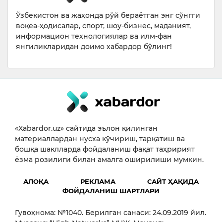
Ўзбекистон ва жаҳонда рўй бераётган энг сўнгги
воқеа-ҳодисалар, спорт, шоу-бизнес, маданият,
информацион технологиялар ва илм-фан
янгиликларидан доимо хабардор бўлинг!
«Xabardor.uz» сайтида эълон қилинган
материаллардан нусха кўчириш, тарқатиш ва
бошқа шаклларда фойдаланиш фақат таҳририят
ёзма розилиги билан амалга оширилиши мумкин.
АЛОҚА
РЕКЛАМА
САЙТ ҲАҚИДА
ФОЙДАЛАНИШ ШАРТЛАРИ
Гувоҳнома: №1040. Берилган санаси: 24.09.2019 йил.