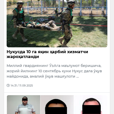
Нукусда 10 га яқин ҳарбий хизматчи
жароҳатланди
Миллий гвардиянинг ЎзАга маълумот беришича,
жорий йилнинг 10 сентябрь куни Нукус дала ўқув
майдонида, амалий ўқув машғулоти …
14:31 / 11.09.2025