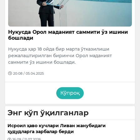
Нукусда Орол маданият саммити ўз ишини
бошлади
Нукусда ҳар 18 ойда бир марта ўтказилиши
режалаштирилган биринчи Орол маданият
саммити ўз ишини бошлади.
20:08 / 05.04.2025
Кўпроқ
Энг кўп ўқилганлар
Исроил ҳаво кучлари Ливан жанубидаги
ҳудудларга зарбалар берди
16:09 / 11.07.2026