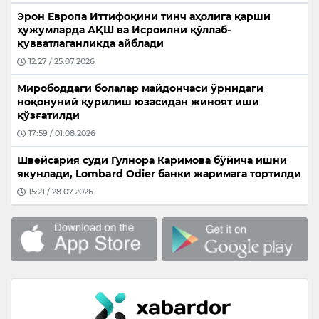
Эрон Европа Иттифоқини тинч аҳолига қарши
ҳужумларда АҚШ ва Исроилни қўллаб-
қувватлаганликда айблади
12:27 / 25.07.2026
Мирободдаги болалар майдончаси ўрнидаги
ноқонуний қурилиш юзасидан жиноят иши
қўзғатилди
17:59 / 01.08.2026
Швейсария суди Гулнора Каримова бўйича ишни
якунлади, Lombard Odier банки жаримага тортилди
15:21 / 28.07.2026