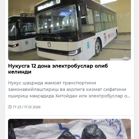
Нукусга 12 дона электробуслар олиб
келинди
Нукус шаҳрида жамоат транспортини
замонавийлаштириш ва аҳолига хизмат сифатини
ошириш мақсадида Хитойдан илк электробуслар о…
17:23 / 17.01.2026