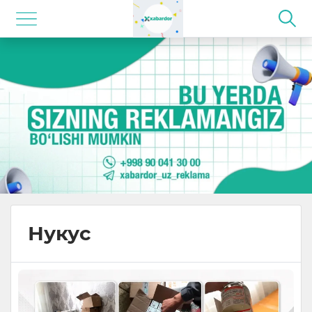
Нукус