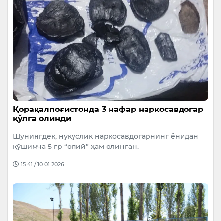
Қорақалпоғистонда 3 нафар наркосавдогар
қўлга олинди
Шунингдек, нукуслик наркосавдогарнинг ёнидан
қўшимча 5 гр “опий” ҳам олинган.
15:41 / 10.01.2026