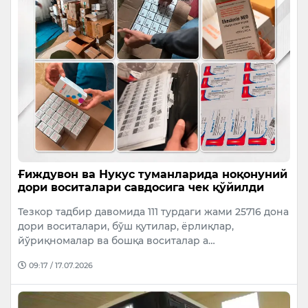
Ғиждувон ва Нукус туманларида ноқонуний
дори воситалари савдосига чек қўйилди
Тезкор тадбир давомида 111 турдаги жами 25716 дона
дори воситалари, бўш қутилар, ёрлиқлар,
йўриқномалар ва бошқа воситалар а…
09:17 / 17.07.2026