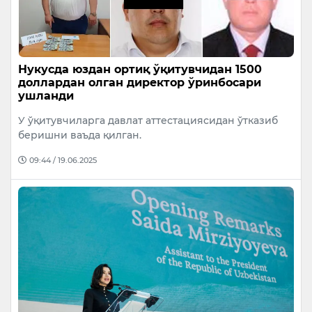
Нукусда юздан ортиқ ўқитувчидан 1500
доллардан олган директор ўринбосари
ушланди
У ўқитувчиларга давлат аттестациясидан ўтказиб
беришни ваъда қилган.
09:44 / 19.06.2025