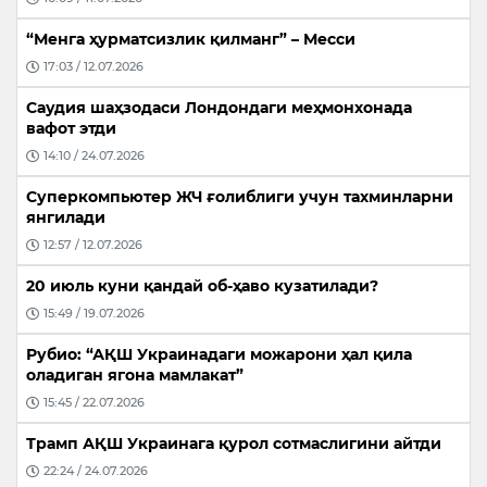
“Менга ҳурматсизлик қилманг” – Месси
17:03 / 12.07.2026
Саудия шаҳзодаси Лондондаги меҳмонхонада
вафот этди
14:10 / 24.07.2026
Суперкомпьютер ЖЧ ғолиблиги учун тахминларни
янгилади
12:57 / 12.07.2026
20 июль куни қандай об-ҳаво кузатилади?
15:49 / 19.07.2026
Рубио: “АҚШ Украинадаги можарони ҳал қила
оладиган ягона мамлакат”
15:45 / 22.07.2026
Трамп АҚШ Украинага қурол сотмаслигини айтди
22:24 / 24.07.2026