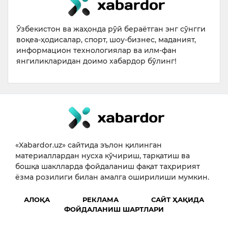
Ўзбекистон ва жаҳонда рўй бераётган энг сўнгги
воқеа-ҳодисалар, спорт, шоу-бизнес, маданият,
информацион технологиялар ва илм-фан
янгиликларидан доимо хабардор бўлинг!
«Xabardor.uz» сайтида эълон қилинган
материаллардан нусха кўчириш, тарқатиш ва
бошқа шаклларда фойдаланиш фақат таҳририят
ёзма розилиги билан амалга оширилиши мумкин.
АЛОҚА
РЕКЛАМА
САЙТ ҲАҚИДА
ФОЙДАЛАНИШ ШАРТЛАРИ