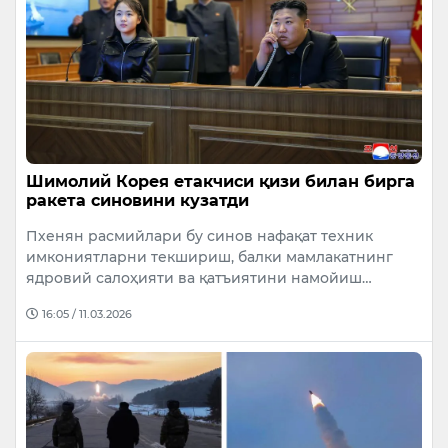
Шимолий Корея етакчиси қизи билан бирга
ракета синовини кузатди
Пхенян расмийлари бу синов нафақат техник
имкониятларни текшириш, балки мамлакатнинг
ядровий салоҳияти ва қатъиятини намойиш…
16:05 / 11.03.2026