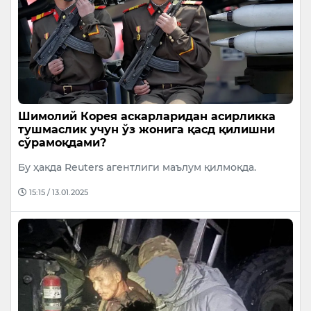
Шимолий Корея аскарларидан асирликка
тушмаслик учун ўз жонига қасд қилишни
сўрамоқдами?
Бу ҳақда Reuters агентлиги маълум қилмоқда.
15:15 / 13.01.2025