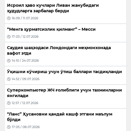
Исроил ҳаво кучлари Ливан жанубидаги
ҳудудларга зарбалар берди
16:09 / 11.07.2026
“Менга ҳурматсизлик қилманг” – Месси
17:03 / 12.07.2026
Саудия шаҳзодаси Лондондаги меҳмонхонада
вафот этди
14:10 / 24.07.2026
Ўқишни кўчириш учун ўтиш баллари тасдиқланди
14:52 / 09.07.2026
Суперкомпьютер ЖЧ ғолиблиги учун тахминларни
янгилади
12:57 / 12.07.2026
“Ланс” Ҳусановни қандай кашф этгани маълум
бўлди
17:05 / 08.07.2026