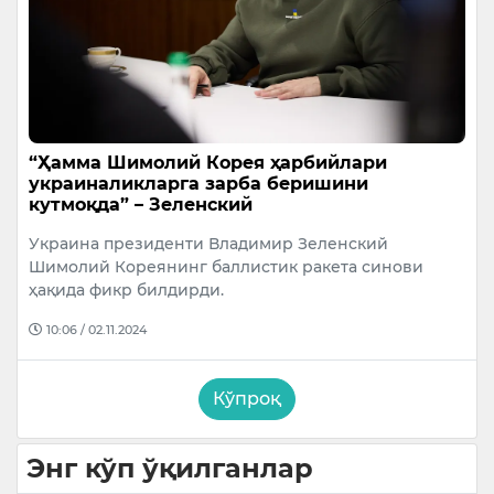
“Ҳамма Шимолий Корея ҳарбийлари
украиналикларга зарба беришини
кутмоқда” – Зеленский
Украина президенти Владимир Зеленский
Шимолий Кореянинг баллистик ракета синови
ҳақида фикр билдирди.
10:06 / 02.11.2024
Кўпроқ
Энг кўп ўқилганлар