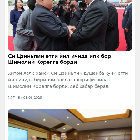
Си Цзиньпин етти йил ичида илк бор
Шимолий Кореяга борди
Хитой Халқ раиси Си Цзиньпин душанба куни етти
йил ичида биринчи давлат ташрифи билан
Шимолий Кореяга борди, деб хабар берад…
11:18 / 08.06.2026