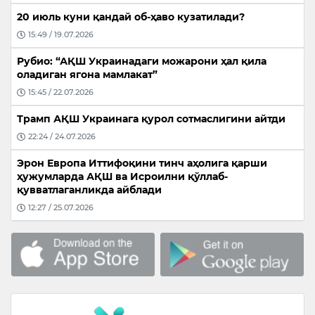
20 июль куни қандай об-ҳаво кузатилади?
15:49 / 19.07.2026
Рубио: “АҚШ Украинадаги можарони ҳал қила
оладиган ягона мамлакат”
15:45 / 22.07.2026
Трамп АҚШ Украинага қурол сотмаслигини айтди
22:24 / 24.07.2026
Эрон Европа Иттифоқини тинч аҳолига қарши
ҳужумларда АҚШ ва Исроилни қўллаб-
қувватлаганликда айблади
12:27 / 25.07.2026