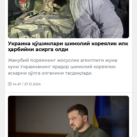
Украина қўшинлари шимолий кореялик илк
ҳарбийни асирга олди
Жанубий Кореянинг жосуслик агентлиги жума
куни Украинанинг ярадор шимолий кореялик
аскарни қўлга олганини тасдиқлади.
14:47 / 27.12.2024