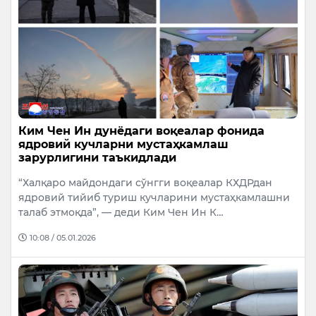
Ким Чен Ин дунёдаги воқеалар фонида
ядровий кучларни мустаҳкамлаш
зарурлигини таъкидлади
“Халқаро майдондаги сўнгги воқеалар КХДРдан
ядровий тийиб туриш кучларини мустаҳкамлашни
талаб этмоқда”, — деди Ким Чен Ин К…
10:08 / 05.01.2026