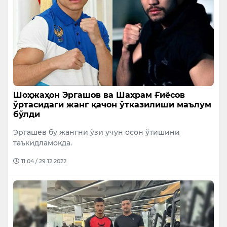
Шоҳжаҳон Эргашов ва Шахрам Ғиёсов
ўртасидаги жанг қачон ўтказилиши маълум
бўлди
Эргашев бу жангни ўзи учун осон ўтишини
таъкидламоқда.
11:04 / 29.12.2022