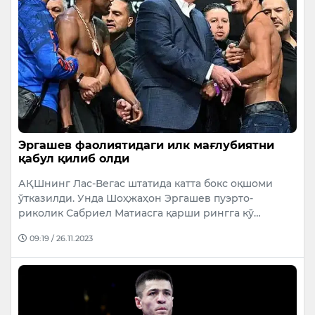
Эргашев фаолиятидаги илк мағлубиятни
қабул қилиб олди
АҚШнинг Лас-Вегас штатида катта бокс оқшоми
ўтказилди. Унда Шоҳжаҳон Эргашев пуэрто-
риколик Сабриел Матиасга қарши рингга кў…
09:19 / 26.11.2023