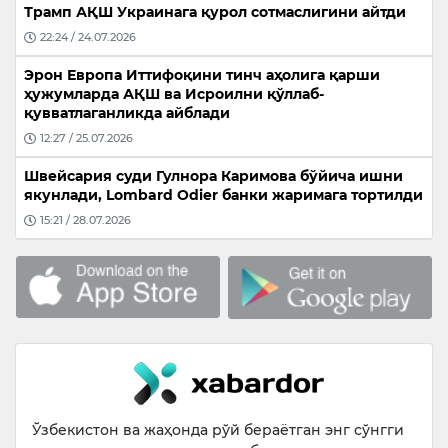
Трамп АҚШ Украинага қурол сотмаслигини айтди
22:24 / 24.07.2026
Эрон Европа Иттифоқини тинч аҳолига қарши
ҳужумларда АҚШ ва Исроилни қўллаб-
қувватлаганликда айблади
12:27 / 25.07.2026
Швейсария суди Гулнора Каримова бўйича ишни
якунлади, Lombard Odier банки жаримага тортилди
15:21 / 28.07.2026
Ўзбекистон ва жаҳонда рўй бераётган энг сўнгги