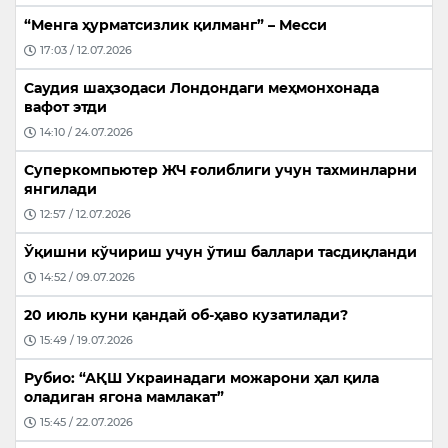
“Менга ҳурматсизлик қилманг” – Месси
17:03 / 12.07.2026
Саудия шаҳзодаси Лондондаги меҳмонхонада
вафот этди
14:10 / 24.07.2026
Суперкомпьютер ЖЧ ғолиблиги учун тахминларни
янгилади
12:57 / 12.07.2026
Ўқишни кўчириш учун ўтиш баллари тасдиқланди
14:52 / 09.07.2026
20 июль куни қандай об-ҳаво кузатилади?
15:49 / 19.07.2026
Рубио: “АҚШ Украинадаги можарони ҳал қила
оладиган ягона мамлакат”
15:45 / 22.07.2026