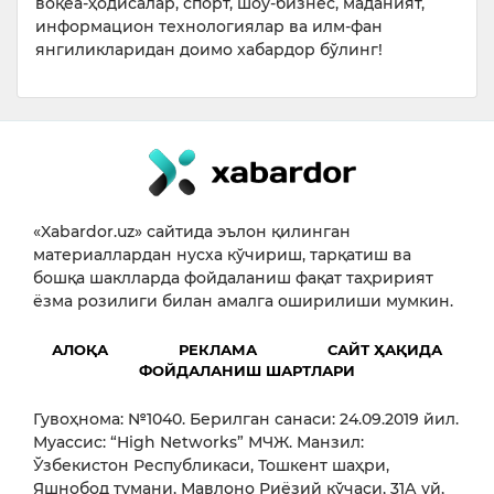
воқеа-ҳодисалар, спорт, шоу-бизнес, маданият,
информацион технологиялар ва илм-фан
янгиликларидан доимо хабардор бўлинг!
«Xabardor.uz» сайтида эълон қилинган
материаллардан нусха кўчириш, тарқатиш ва
бошқа шаклларда фойдаланиш фақат таҳририят
ёзма розилиги билан амалга оширилиши мумкин.
АЛОҚА
РЕКЛАМА
САЙТ ҲАҚИДА
ФОЙДАЛАНИШ ШАРТЛАРИ
Гувоҳнома: №1040. Берилган санаси: 24.09.2019 йил.
Муассис: “High Networks” МЧЖ. Манзил:
Ўзбекистон Республикаси, Тошкент шаҳри,
Яшнобод тумани, Мавлоно Риёзий кўчаси, 31А уй,