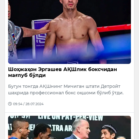
Шоҳжаҳон Эргашев АҚШлик боксчидан
мағлуб бўлди
Бугун тонгда АҚШнинг Мичиган штати Детройт
шаҳрида профессионал бокс оқшоми бўлиб ўтди.
09:54 / 28.07.2024