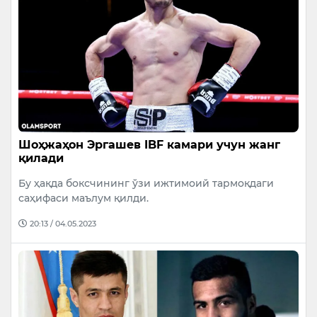
Шоҳжаҳон Эргашев IBF камари учун жанг
қилади
Бу ҳақда боксчининг ўзи ижтимоий тармоқдаги
саҳифаси маълум қилди.
20:13 / 04.05.2023