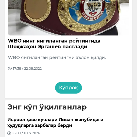
WBО'нинг янгиланган рейтингида
Шоҳжаҳон Эргашев пастлади
WBО янгиланган рейтингни эълон қилди.
17:38 / 22.08.2022
Кўпроқ
Энг кўп ўқилганлар
Исроил ҳаво кучлари Ливан жанубидаги
ҳудудларга зарбалар берди
16:09 / 11.07.2026