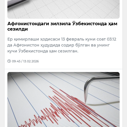
Афғонистондаги зилзила Ўзбекистонда ҳам
сезилди
Ер қимирлаши ҳодисаси 13 февраль куни соат 03:12
да Афғонистон ҳудудида содир бўлган ва унинг
кучи Ўзбекистонда ҳам сезилган.
09:45 / 13.02.2026