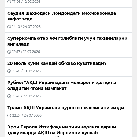
17:03 / 12.07.2026
Саудия шаҳзодаси Лондондаги меҳмонхонада
вафот этди
14:10 / 24.07.2026
Суперкомпьютер ЖЧ ғолиблиги учун тахминларни
янгилади
12:57 / 12.07.2026
20 июль куни қандай об-ҳаво кузатилади?
15:49 / 19.07.2026
Рубио: “АҚШ Украинадаги можарони ҳал қила
оладиган ягона мамлакат”
15:45 / 22.07.2026
Трамп АҚШ Украинага қурол сотмаслигини айтди
22:24 / 24.07.2026
Эрон Европа Иттифоқини тинч аҳолига қарши
ҳужумларда АҚШ ва Исроилни қўллаб-