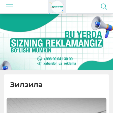
Зилзила