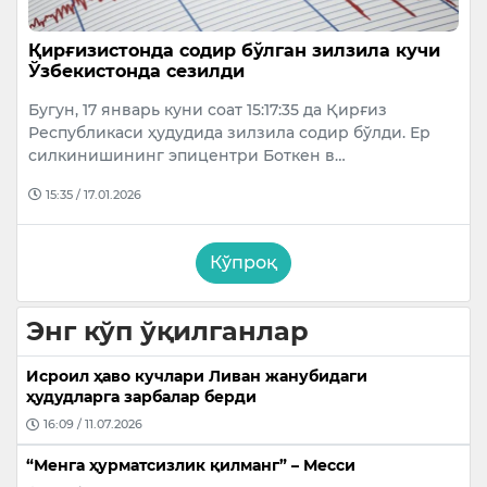
Қирғизистонда содир бўлган зилзила кучи
Ўзбекистонда сезилди
Бугун, 17 январь куни соат 15:17:35 да Қирғиз
Республикаси ҳудудида зилзила содир бўлди. Ер
силкинишининг эпицентри Боткен в…
15:35 / 17.01.2026
Кўпроқ
Энг кўп ўқилганлар
Исроил ҳаво кучлари Ливан жанубидаги
ҳудудларга зарбалар берди
16:09 / 11.07.2026
“Менга ҳурматсизлик қилманг” – Месси