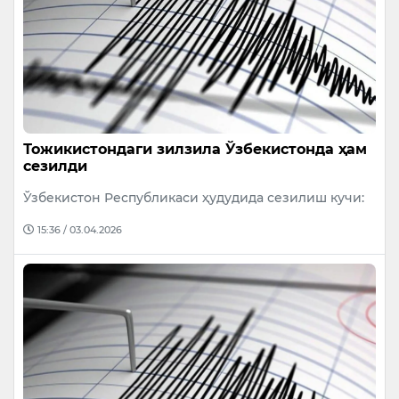
Тожикистондаги зилзила Ўзбекистонда ҳам
сезилди
Ўзбекистон Республикаси ҳудудида сезилиш кучи:
15:36 / 03.04.2026