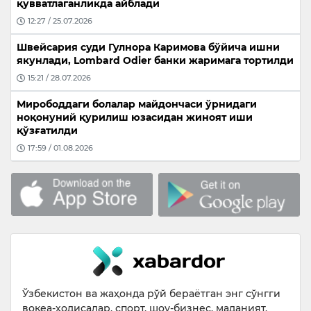
қувватлаганликда айблади
12:27 / 25.07.2026
Швейсария суди Гулнора Каримова бўйича ишни
якунлади, Lombard Odier банки жаримага тортилди
15:21 / 28.07.2026
Мирободдаги болалар майдончаси ўрнидаги
ноқонуний қурилиш юзасидан жиноят иши
қўзғатилди
17:59 / 01.08.2026
Ўзбекистон ва жаҳонда рўй бераётган энг сўнгги
воқеа-ҳодисалар, спорт, шоу-бизнес, маданият,