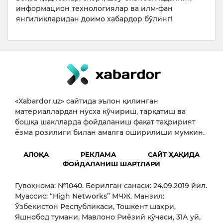
информацион технологиялар ва илм-фан
янгиликларидан доимо хабардор бўлинг!
«Xabardor.uz» сайтида эълон қилинган
материаллардан нусха кўчириш, тарқатиш ва
бошқа шаклларда фойдаланиш фақат таҳририят
ёзма розилиги билан амалга оширилиши мумкин.
АЛОҚА
РЕКЛАМА
САЙТ ҲАҚИДА
ФОЙДАЛАНИШ ШАРТЛАРИ
Гувоҳнома: №1040. Берилган санаси: 24.09.2019 йил.
Муассис: “High Networks” МЧЖ. Манзил:
Ўзбекистон Республикаси, Тошкент шаҳри,
Яшнобод тумани, Мавлоно Риёзий кўчаси, 31А уй,