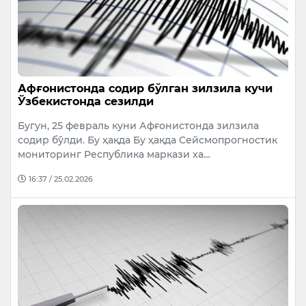
Афғонистонда содир бўлган зилзила кучи
Ўзбекистонда сезилди
Бугун, 25 февраль куни Афғонистонда зилзила
содир бўлди. Бу ҳақда Бу ҳақда Сейсмопрогностик
мониторинг Республика маркази ха…
16:37 / 25.02.2026