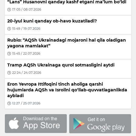
“Lans” Husanovni qanday kashf etgani ma’lum bo‘ldi
17:05 / 08.07.2026
20-iyul kuni qanday ob-havo kuzatiladi?
15:49 / 19.07.2026
Rubio: “AQSh Ukrainadagi mojaroni hal qila oladigan
yagona mamlakat”
15:45 / 22.07.2026
Tramp AQSh Ukrainaga qurol sotmasligini aytdi
22:24 / 24.07.2026
Eron Yevropa Ittifoqini tinch aholiga qarshi
hujumlarda AQSh va Isroilni qo‘llab-quvvatlaganlikda
aybladi
12:27 / 25.07.2026