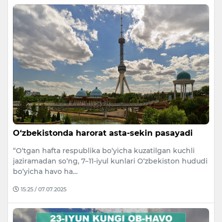
O‘zbekistonda harorat asta-sekin pasayadi
“O‘tgan hafta respublika bo‘yicha kuzatilgan kuchli
jaziramadan so‘ng, 7−11-iyul kunlari O‘zbekiston hududi
bo‘yicha havo ha…
15:25 / 07.07.2025