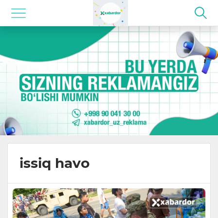
issiq havo