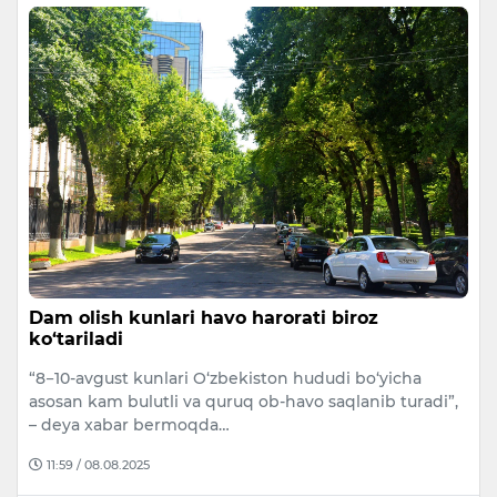
Dam olish kunlari havo harorati biroz
ko‘tariladi
“8−10-avgust kunlari O‘zbekiston hududi bo‘yicha
asosan kam bulutli va quruq ob-havo saqlanib turadi”,
– deya xabar bermoqda…
11:59 / 08.08.2025