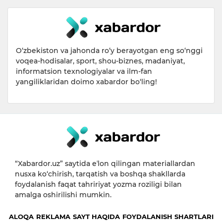
O‘zbekiston va jahonda ro‘y berayotgan eng so‘nggi
voqea-hodisalar, sport, shou-biznes, madaniyat,
informatsion texnologiyalar va ilm-fan
yangiliklaridan doimo xabardor bo‘ling!
“Xabardor.uz” saytida eʼlon qilingan materiallardan
nusxa ko‘chirish, tarqatish va boshqa shakllarda
foydalanish faqat tahririyat yozma roziligi bilan
amalga oshirilishi mumkin.
ALOQA
REKLAMA
SAYT HAQIDA
FOYDALANISH SHARTLARI