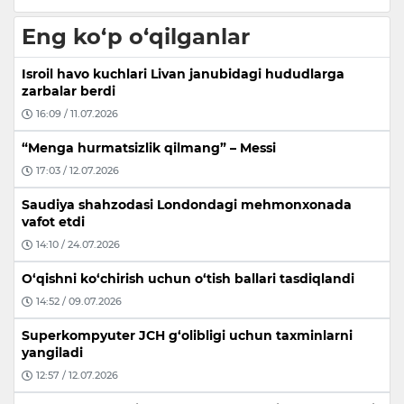
Eng ko‘p o‘qilganlar
Isroil havo kuchlari Livan janubidagi hududlarga
zarbalar berdi
16:09 / 11.07.2026
“Menga hurmatsizlik qilmang” – Messi
17:03 / 12.07.2026
Saudiya shahzodasi Londondagi mehmonxonada
vafot etdi
14:10 / 24.07.2026
O‘qishni ko‘chirish uchun o‘tish ballari tasdiqlandi
14:52 / 09.07.2026
Superkompyuter JCH g‘olibligi uchun taxminlarni
yangiladi
12:57 / 12.07.2026