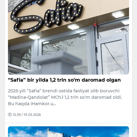
“Safia” bir yilda 1,2 trln so‘m daromad olgan
2025-yili “Safia” brendi ostida faoliyat olib boruvchi
“Madina-Qandolat” MChJ 1,2 trln so‘m daromad oldi.
Bu haqda iHamkor.u…
15:39 / 19.03.2026