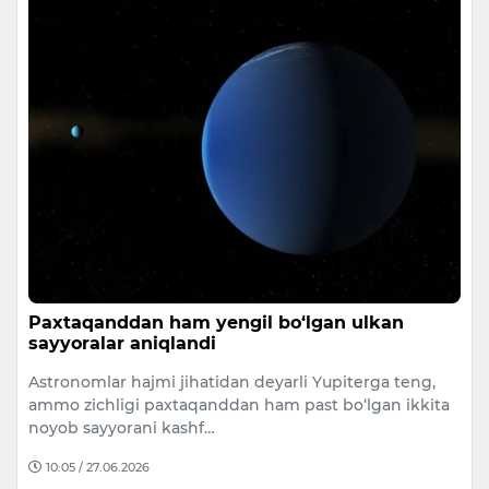
Paxtaqanddan ham yengil bo‘lgan ulkan
sayyoralar aniqlandi
Astronomlar hajmi jihatidan deyarli Yupiterga teng,
ammo zichligi paxtaqanddan ham past bo‘lgan ikkita
noyob sayyorani kashf…
10:05 / 27.06.2026