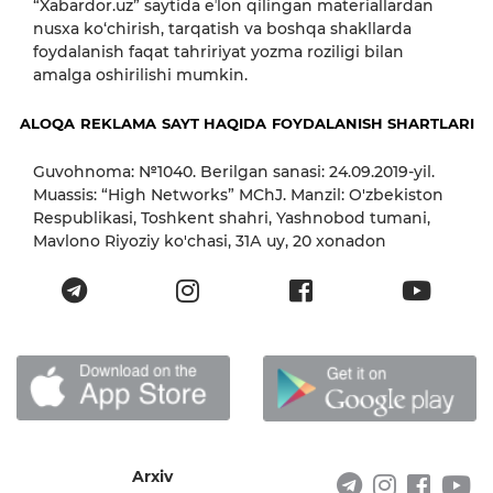
“Xabardor.uz” saytida eʼlon qilingan materiallardan
nusxa ko‘chirish, tarqatish va boshqa shakllarda
foydalanish faqat tahririyat yozma roziligi bilan
amalga oshirilishi mumkin.
ALOQA
REKLAMA
SAYT HAQIDA
FOYDALANISH SHARTLARI
Guvohnoma: №1040. Berilgan sanasi: 24.09.2019-yil.
Muassis: “High Networks” MChJ. Manzil: O'zbekiston
Respublikasi, Toshkent shahri, Yashnobod tumani,
Mavlono Riyoziy ko'chasi, 31А uy, 20 xonadon
Arxiv