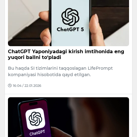
ChatGPT Yaponiyadagi kirish imtihonida eng
yuqori ballni to‘pladi
Bu haqda SI tizimlarini taqqoslagan LifePrompt
kompaniyasi hisobotida qayd etilgan.
16:04 / 22.01.2026