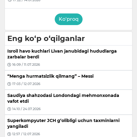
Ko‘proq
Eng ko‘p o‘qilganlar
Isroil havo kuchlari Livan janubidagi hududlarga
zarbalar berdi
16:09 / 11.07.2026
“Menga hurmatsizlik qilmang” – Messi
17:03 / 12.07.2026
Saudiya shahzodasi Londondagi mehmonxonada
vafot etdi
14:10 / 24.07.2026
Superkompyuter JCH g‘olibligi uchun taxminlarni
yangiladi
12:57 / 12.07.2026