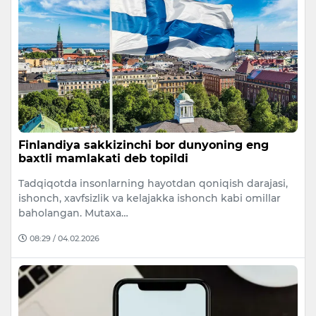
Finlandiya sakkizinchi bor dunyoning eng
baxtli mamlakati deb topildi
Tadqiqotda insonlarning hayotdan qoniqish darajasi,
ishonch, xavfsizlik va kelajakka ishonch kabi omillar
baholangan. Mutaxa…
08:29 / 04.02.2026