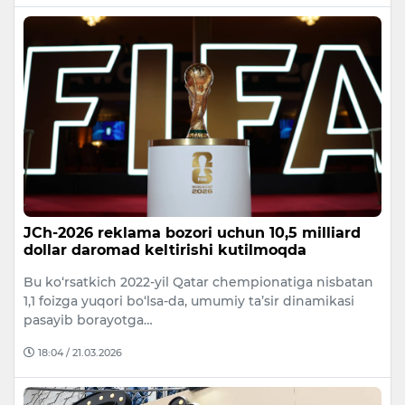
JCh-2026 reklama bozori uchun 10,5 milliard
dollar daromad keltirishi kutilmoqda
Bu ko‘rsatkich 2022-yil Qatar chempionatiga nisbatan
1,1 foizga yuqori bo‘lsa-da, umumiy ta’sir dinamikasi
pasayib borayotga…
18:04 / 21.03.2026