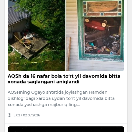
AQSh da 16 nafar bola to‘rt yil davomida bitta
xonada saqlangani aniqlandi
AQSHning Ogayo shtatida joylashgan Hamden
qishlog‘idagi xaroba uydan to‘rt yil davomida bitta
xonada yashashga majbur qiling…
15:02 / 02.07.2026