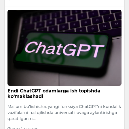
Endi ChatGPT odamlarga ish topishda
ko‘maklashadi
Ma’lum bo‘lishicha, yangi funksiya ChatGPT’ni kundalik
vazifalarni hal qilishda universal ilovaga aylantirishga
qaratilgan n…
17:22 / 14.01.2026