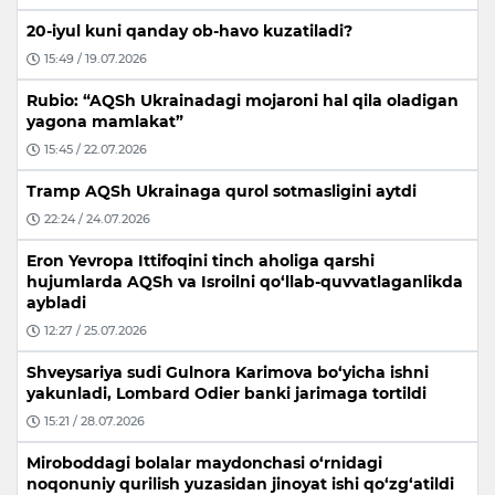
20-iyul kuni qanday ob-havo kuzatiladi?
15:49 / 19.07.2026
Rubio: “AQSh Ukrainadagi mojaroni hal qila oladigan
yagona mamlakat”
15:45 / 22.07.2026
Tramp AQSh Ukrainaga qurol sotmasligini aytdi
22:24 / 24.07.2026
Eron Yevropa Ittifoqini tinch aholiga qarshi
hujumlarda AQSh va Isroilni qo‘llab-quvvatlaganlikda
aybladi
12:27 / 25.07.2026
Shveysariya sudi Gulnora Karimova bo‘yicha ishni
yakunladi, Lombard Odier banki jarimaga tortildi
15:21 / 28.07.2026
Miroboddagi bolalar maydonchasi o‘rnidagi
noqonuniy qurilish yuzasidan jinoyat ishi qo‘zg‘atildi