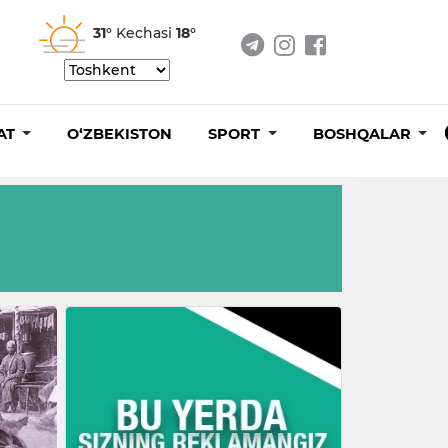
31°
Kechasi
18°
AT
O‘ZBEKISTON
SPORT
BOSHQALAR