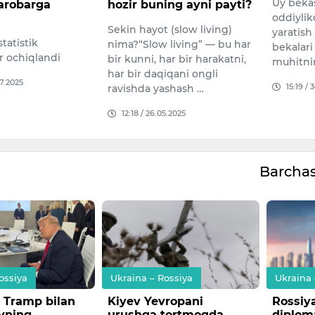
Uy bekasi bo‘lish — bu
ing ayni payti?
“Kalmar 
oddiylikda mukammallik
 (slow living)
ikkinch
yaratish san’atidir. Uy
 living” — bu har
politsiy
bekalari — oilaning yuragi,
har bir harakatni,
Xoning o
muhitning me’mori.
iqani ongli
etgan ak
15:19 / 30.04.2025
ashash …
09:46 /
5.2025
Barcha
ossiya
Ukraina – Rossiya
Ukraina 
vropani
Rossiya xorijiy
Xerson
tortmoqda
diplomatlarni Kiyevni
sodir b