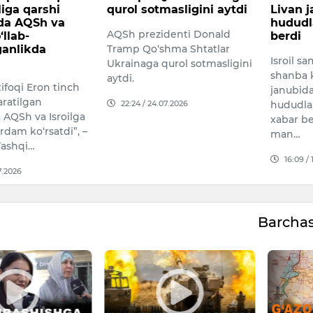
masligini aytdi
Livan janubidagi
anomal
hududlarga zarbalar
bo‘ldi
denti Donald
berdi
O‘limlar
hma Shtatlar
Isroil samolyotlari 11-iyul
payshan
qurol sotmasligini
shanba kuni Livan
bo‘lgan
janubidagi bir nechta
yoshi a
07.2026
hududlarga zarba berdi, deb
yoshgac
xabar berdi Livan harbiy
14:56 /
man…
16:09 / 11.07.2026
Barcha