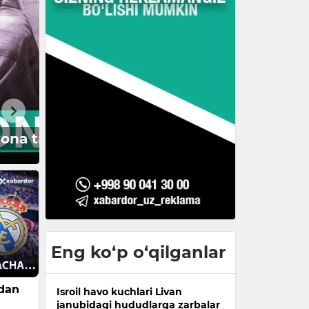
Eng ko‘p o‘qilganlar
adan
Isroil havo kuchlari Livan
janubidagi hududlarga zarbalar