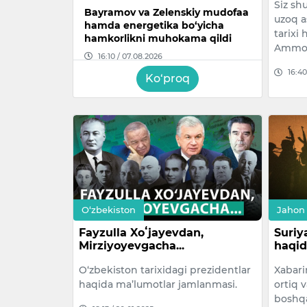
Siz sh
Bayramov va Zelenskiy mudofaa
uzoq a
hamda energetika bo‘yicha
tarixi
hamkorlikni muhokama qildi
Ammo u
16:10 / 07.08.2026
16:40
Ko‘proq
Abduqodir Husanovning bobosi
vafot etdi
15:58 / 07.08.2026
Samarqandda yuk mashinasi
YTHga uchrab, haydovchi halok
bo‘ldi
15:51 / 07.08.2026
O‘zbekiston
Jahon
Fayzulla Xoʻjayevdan,
Suriy
XDP hokimlarni aholini
Mirziyoyevgacha...
haqid
kamsituvchi amaliyotlardan voz
kechishga chaqirdi
O‘zbekiston tarixidagi prezidentlar
Xabari
haqida ma’lumotlar jamlanmasi.
ortiq 
14:38 / 07.08.2026
boshqa