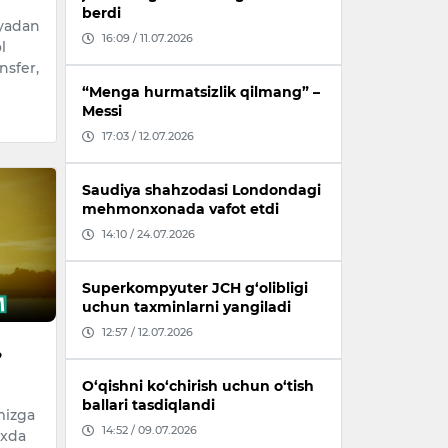
berdi
iyadan
16:09 / 11.07.2026
l
nsfer,
“Menga hurmatsizlik qilmang” –
Messi
17:03 / 12.07.2026
Saudiya shahzodasi Londondagi
mehmonxonada vafot etdi
14:10 / 24.07.2026
Superkompyuter JCH g‘olibligi
uchun taxminlarni yangiladi
12:57 / 12.07.2026
?
O‘qishni ko‘chirish uchun o‘tish
ballari tasdiqlandi
mizga
14:52 / 09.07.2026
ixda