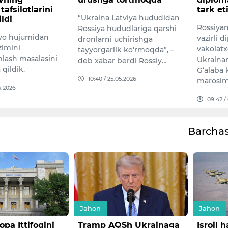
tark etishga chaqirdi
atviya hududidan
Shanba k
Rossiyaning Tashqi ishlar
dudlariga qarshi
kuchlari
vazirli diplomatik
chirishga
Xersonda
vakolatxonalarni Moskva
k ko‘rmoqda”, –
sodir bo
Ukrainaning 9-maydagi
berdi Rossiy…
beradi 
G‘alaba kunini nishonlash
05.2026
17:31 /
marosim…
09:42 / 07.05.2026
Barcha
Jahon
Jahon
Sh Ukrainaga
Isroil havo kuchlari
AQShda