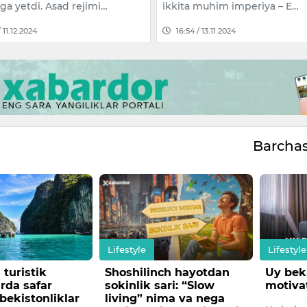
ga yetdi. Asad rejimi…
ikkita muhim imperiya – E…
/ 11.12.2024
16:54 / 13.11.2024
Barcha
Lifestyle
Lifestyle
nch hayotdan
Uy bekalari uchun
“Kalmar
ari: “Slow
motivatsion tavsiyalar
aktris
ima va nega
vafot e