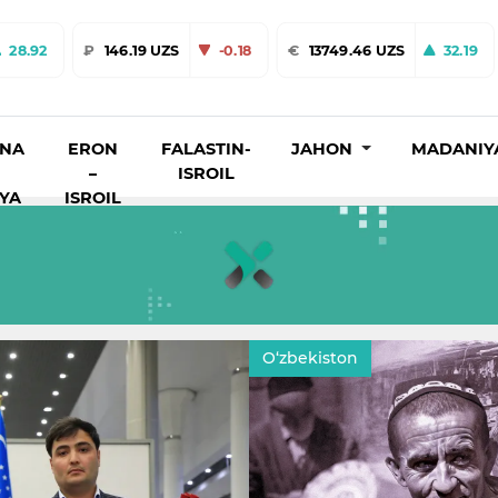
28.92
₽
146.19 UZS
-0.18
€
13749.46 UZS
32.19
INA
ERON
FALASTIN-
JAHON
MADANIY
–
ISROIL
IYA
ISROIL
kiston