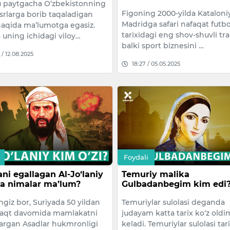
u paytgacha O‘zbekistonning
Figoning 2000-yilda Katalon
srlarga borib taqaladigan
Madridga safari nafaqat futbo
 haqida ma’lumotga egasiz.
tarixidagi eng shov-shuvli tra
ning ichidagi viloy…
balki sport biznesini …
 / 12.08.2025
18:27 / 05.05.2025
Foydali
ani egallagan Al-Jo‘laniy
Temuriy malika
a nimalar ma’lum?
Gulbadanbegim kim edi
ngiz bor, Suriyada 50 yildan
Temuriylar sulolasi deganda
vaqt davomida mamlakatni
judayam katta tarix ko‘z oldi
rgan Asadlar hukmronligi
keladi. Temuriylar sulolasi tar