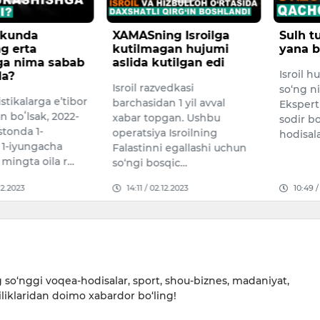
g Isroilga
Sulh tugayapti. Urush
G‘azod
an hujumi
yana boshlanadimi?
tinchl
tilgan edi
Isroil hukumati sulhdan
XAMAS va
edkasi
so‘ng nima bo‘lishini aytdi.
sulhiga 
 1 yil avval
Ekspertlar urush atrofida
tomon h
gan. Ushbu
sodir bo‘layotgan voqea
bog‘lam
Isroilning
hodisalarni tahlil qi…
falastin
 egallashi uchun
qaytmas
qic…
2.2023
10:49 / 26.11.2023
15:37 /
so‘nggi voqea-hodisalar, sport, shou-biznes, madaniyat,
iliklaridan doimo xabardor bo‘ling!