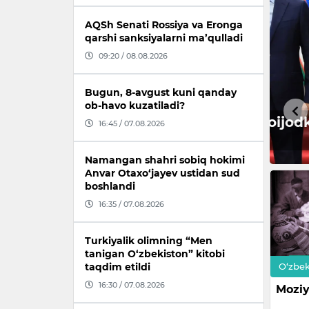
AQSh Senati Rossiya va Eronga
qarshi sanksiyalarni ma’qulladi
09:20 / 08.08.2026
Bugun, 8-avgust kuni qanday
ob-havo kuzatiladi?
16:45 / 07.08.2026
Namangan shahri sobiq hokimi
Anvar Otaxo‘jayev ustidan sud
boshlandi
16:35 / 07.08.2026
Turkiyalik olimning “Men
tanigan O‘zbekiston” kitobi
O‘zbek
taqdim etildi
16:30 / 07.08.2026
Moziy 