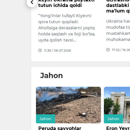
 qoldi
dastlabki tafsilotlarini
“Ukraina L
ma’lum qildi
ayli Kiyevni
Rossiya hu
Ukraina havo hujumidan
ladi.
dronlarni u
mudofaa tizimini
zalarni yopiq
tayyorgarli
mustahkamlash masalasini
a iloji bo‘lsa,
deb xabar 
muhokama qildik.
vsi…
10:40 / 25.
17:52 / 16.06.2026
026
Jahon
Jahon
Jahon
ohlar
Eron Yevropa Ittifoqini
Tramp AQ