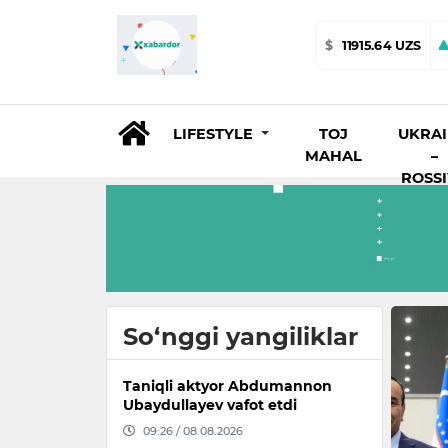
$
11915.64 UZS
LIFESTYLE
TOJ
UKRA
MAHAL
–
ROSS
O‘zbe
So‘nggi yangiliklar
Taniqli aktyor Abdumannon
Ubaydullayev vafot etdi
09:26 / 08.08.2026