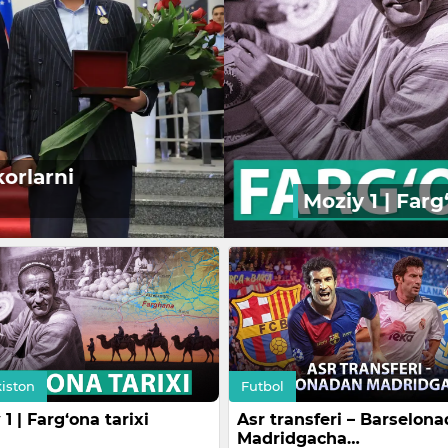
Moziy 1 | Farg‘ona tarixi
iston
Futbol
1 | Farg‘ona tarixi
Asr transferi – Barselon
Madridgacha…