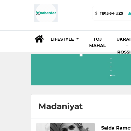
$
11915.64 UZS
LIFESTYLE
TOJ
UKRA
MAHAL
–
ROSS
Madaniyat
Saida Ramet