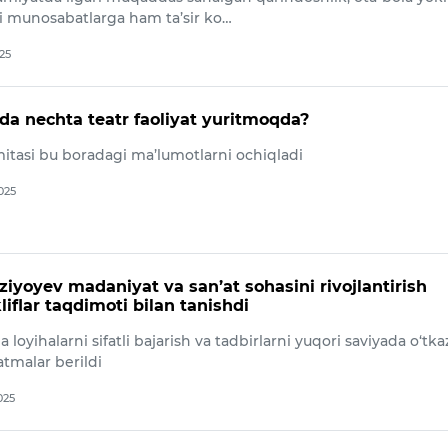
gi munosabatlarga ham ta’sir ko…
025
da nechta teatr faoliyat yuritmoqda?
mitasi bu boradagi ma’lumotlarni ochiqladi
025
ziyoyev madaniyat va san’at sohasini rivojlantirish
liflar taqdimoti bilan tanishdi
 loyihalarni sifatli bajarish va tadbirlarni yuqori saviyada o‘tka
atmalar berildi
025