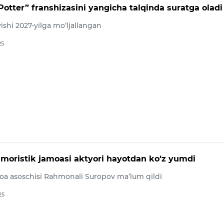
Potter” franshizasini yangicha talqinda suratga oladi
ishi 2027-yilga mo‘ljallangan
25
moristik jamoasi aktyori hayotdan ko‘z yumdi
a asoschisi Rahmonali Suropov ma’lum qildi
25