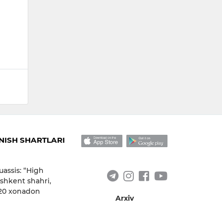
ISH SHARTLARI
uassis: “High
shkent shahri,
 20 xonadon
Arxiv