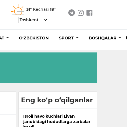
31°
Kechasi
18°
AT
O‘ZBEKISTON
SPORT
BOSHQALAR
Eng ko‘p o‘qilganlar
Isroil havo kuchlari Livan
janubidagi hududlarga zarbalar