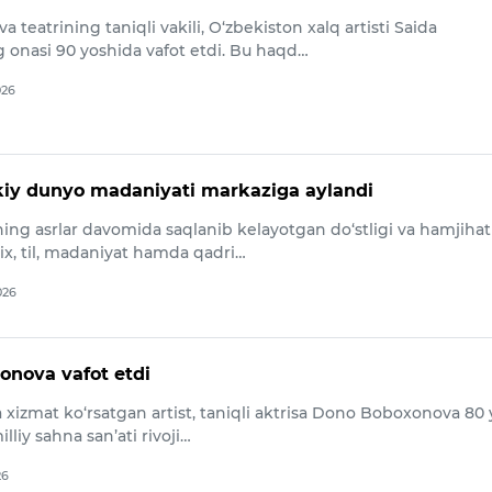
a teatrining taniqli vakili, O‘zbekiston xalq artisti Saida
onasi 90 yoshida vafot etdi. Bu haqd…
026
kiy dunyo madaniyati markaziga aylandi
ning asrlar davomida saqlanib kelayotgan do‘stligi va hamjihatl
ix, til, madaniyat hamda qadri…
026
nova vafot etdi
 xizmat ko‘rsatgan artist, taniqli aktrisa Dono Boboxonova 80
illiy sahna san’ati rivoji…
26