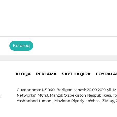
Ko‘proq
ALOQA
REKLAMA
SAYT HAQIDA
FOYDALAN
Guvohnoma: №1040. Berilgan sanasi: 24.09.2019-yil. M
Networks” MChJ. Manzil: O'zbekiston Respublikasi, To
a
Yashnobod tumani, Mavlono Riyoziy ko'chasi, 31А uy,