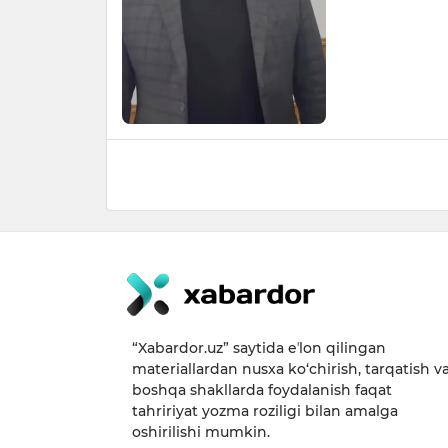
“Xabardor.uz” saytida eʼlon qilingan
materiallardan nusxa ko‘chirish, tarqatish v
boshqa shakllarda foydalanish faqat
tahririyat yozma roziligi bilan amalga
oshirilishi mumkin.