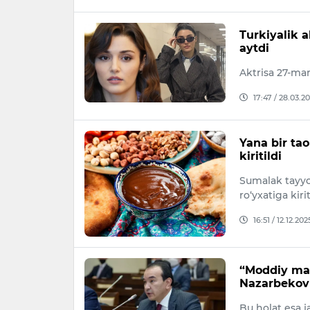
Turkiyalik 
aytdi
Aktrisa 27-mar
17:47 / 28.03.2
Yana bir t
kiritildi
Sumalak tayy
ro‘yxatiga kirit
16:51 / 12.12.202
“Moddiy man
Nazarbekov
Bu holat esa j