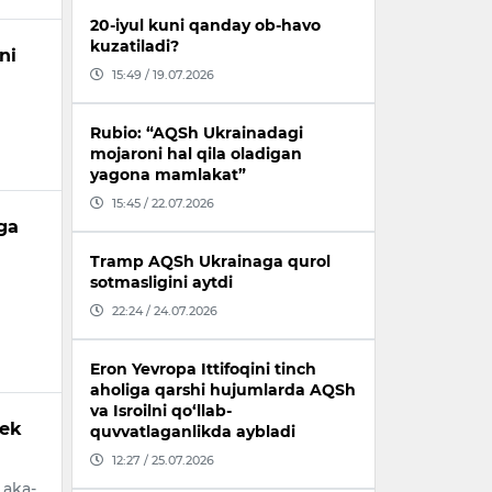
20-iyul kuni qanday ob-havo
kuzatiladi?
ni
15:49 / 19.07.2026
Rubio: “AQSh Ukrainadagi
mojaroni hal qila oladigan
yagona mamlakat”
15:45 / 22.07.2026
ga
Tramp AQSh Ukrainaga qurol
sotmasligini aytdi
22:24 / 24.07.2026
Eron Yevropa Ittifoqini tinch
aholiga qarshi hujumlarda AQSh
va Isroilni qo‘llab-
bek
quvvatlaganlikda aybladi
12:27 / 25.07.2026
 aka-