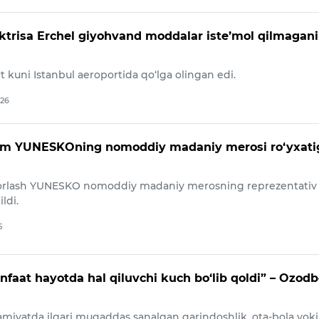
aktrisa Erchel giyohvand moddalar iste’mol qilmagani
t kuni Istanbul aeroportida qo‘lga olingan edi.
026
aom YUNESKOning nomoddiy madaniy merosi ro‘yxati
orlash YUNESKO nomoddiy madaniy merosning reprezentativ
ildi.
5
faat hayotda hal qiluvchi kuch bo‘lib qoldi” – Ozod
amiyatda ilgari muqaddas sanalgan qarindoshlik, ota-bola yoki