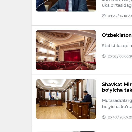
uka o‘rtasida
09:26 / 16.10.2
O‘zbekiston
Statistika qo‘
20:03 / 08.08.2
Shavkat Mir
bo‘yicha tak
Mutasaddilarga
bo‘yicha ko‘rs
20:48 / 28.07.2