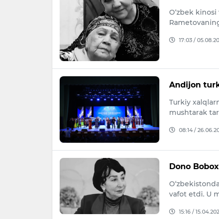
O‘zbek kinosi v
Rametovaning 
17:03 / 05.08.2
Andijon tur
Turkiy xalqlar
mushtarak tar
08:14 / 26.06.2
Dono Boboxo
O‘zbekistonda
vafot etdi. U m
15:16 / 15.04.20