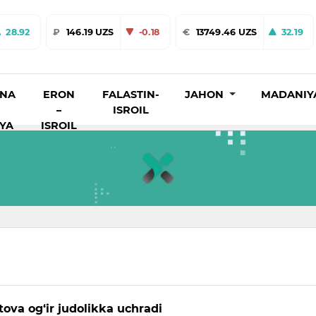
28.92
₽
146.19 UZS
-0.18
€
13749.46 UZS
32.19
INA
ERON
FALASTIN-
JAHON
MADANIY
–
ISROIL
IYA
ISROIL
ova og‘ir judolikka uchradi