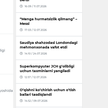
berdi
16:09 / 11.07.2026
“Menga hurmatsizlik qilmang” –
Messi
17:03 / 12.07.2026
Saudiya shahzodasi Londondagi
mehmonxonada vafot etdi
igi
14:10 / 24.07.2026
Superkompyuter JCH g‘olibligi
uchun taxminlarni yangiladi
12:57 / 12.07.2026
O‘qishni ko‘chirish uchun o‘tish
 yoshida
ballari tasdiqlandi
14:52 / 09.07.2026