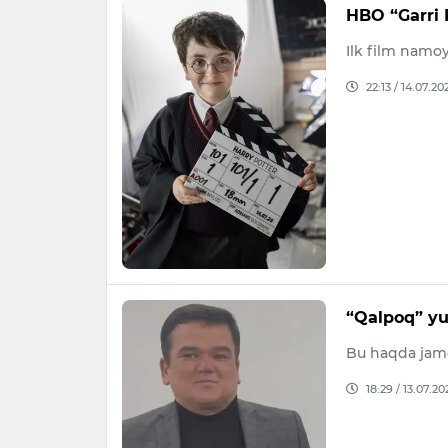
HBO “Garri 
Ilk film namoy
22:13 / 14.07.20
“Qalpoq” yu
Bu haqda jamo
18:29 / 13.07.20