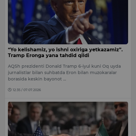
“Yo kelishamiz, yo ishni oxiriga yetkazamiz”.
Tramp Eronga yana tahdid qildi
AQSh prezidenti Donald Tramp 6-iyul kuni Oq uyda
jurnalistlar bilan suhbatda Eron bilan muzokaralar
borasida keskin bayonot …
12:35 / 07.07.2026