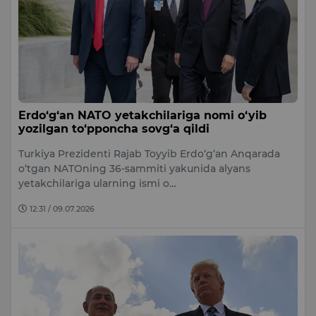
Erdo‘g‘an NATO yetakchilariga nomi o‘yib
yozilgan to‘pponcha sovg‘a qildi
Turkiya Prezidenti Rajab Toyyib Erdo‘g‘an Anqarada
o‘tgan NATOning 36-sammiti yakunida alyans
yetakchilariga ularning ismi o…
12:31 / 09.07.2026