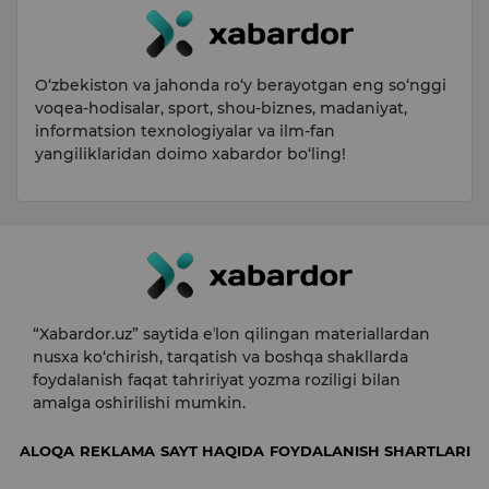
O‘zbekiston va jahonda ro‘y berayotgan eng so‘nggi
voqea-hodisalar, sport, shou-biznes, madaniyat,
informatsion texnologiyalar va ilm-fan
yangiliklaridan doimo xabardor bo‘ling!
“Xabardor.uz” saytida eʼlon qilingan materiallardan
nusxa ko‘chirish, tarqatish va boshqa shakllarda
foydalanish faqat tahririyat yozma roziligi bilan
amalga oshirilishi mumkin.
ALOQA
REKLAMA
SAYT HAQIDA
FOYDALANISH SHARTLARI