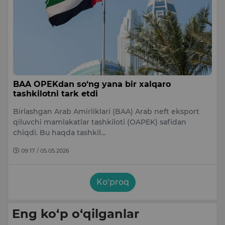
BAA OPEKdan so‘ng yana bir xalqaro
tashkilotni tark etdi
Birlashgan Arab Amirliklari (BAA) Arab neft eksport
qiluvchi mamlakatlar tashkiloti (OAPEK) safidan
chiqdi. Bu haqda tashkil…
09:17 / 05.05.2026
Ko‘proq
Eng ko‘p o‘qilganlar