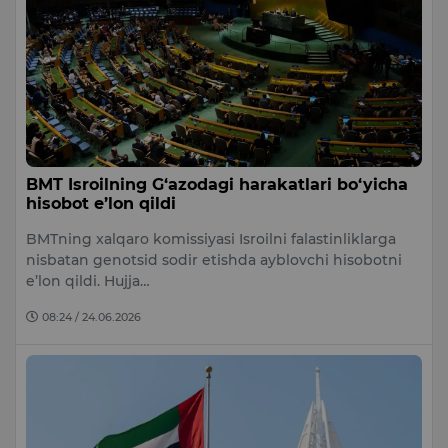
BMT Isroilning G‘azodagi harakatlari bo‘yicha
hisobot e’lon qildi
BMTning xalqaro komissiyasi Isroilni falastinliklarga
nisbatan genotsid sodir etishda ayblovchi hisobotni
e’lon qildi. Hujja…
08:24 / 24.06.2026