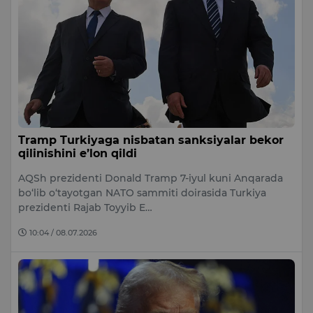
Tramp Turkiyaga nisbatan sanksiyalar bekor
qilinishini e’lon qildi
AQSh prezidenti Donald Tramp 7-iyul kuni Anqarada
bo‘lib o‘tayotgan NATO sammiti doirasida Turkiya
prezidenti Rajab Toyyib E…
10:04 / 08.07.2026