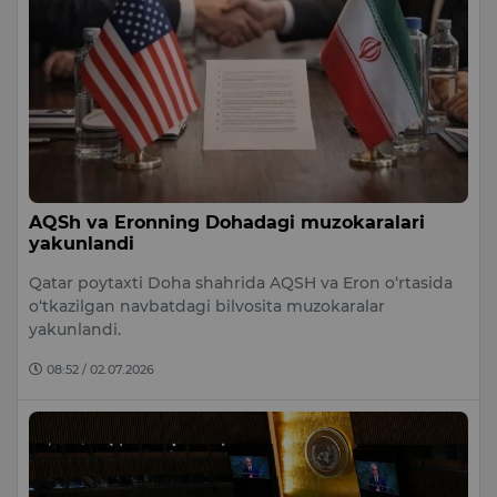
AQSh va Eronning Dohadagi muzokaralari
yakunlandi
Qatar poytaxti Doha shahrida AQSH va Eron o‘rtasida
o‘tkazilgan navbatdagi bilvosita muzokaralar
yakunlandi.
08:52 / 02.07.2026