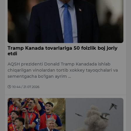
Tramp Kanada tovarlariga 50 foizlik boj joriy
etdi
AQSH prezidenti Donald Tramp Kanadada ishlab
chiqarilgan vinolardan tortib xokkey tayoqchalari va
sementgacha bo‘lgan ayrim …
10:44 / 21.07.2026