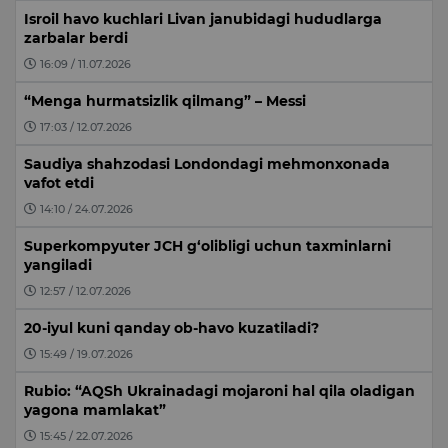
Isroil havo kuchlari Livan janubidagi hududlarga
zarbalar berdi
16:09 / 11.07.2026
“Menga hurmatsizlik qilmang” – Messi
17:03 / 12.07.2026
Saudiya shahzodasi Londondagi mehmonxonada
vafot etdi
14:10 / 24.07.2026
Superkompyuter JCH g‘olibligi uchun taxminlarni
yangiladi
12:57 / 12.07.2026
20-iyul kuni qanday ob-havo kuzatiladi?
15:49 / 19.07.2026
Rubio: “AQSh Ukrainadagi mojaroni hal qila oladigan
yagona mamlakat”
15:45 / 22.07.2026