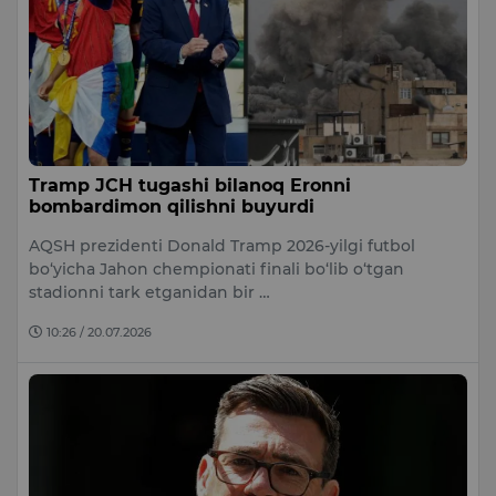
Tramp JCH tugashi bilanoq Eronni
bombardimon qilishni buyurdi
AQSH prezidenti Donald Tramp 2026-yilgi futbol
bo‘yicha Jahon chempionati finali bo‘lib o‘tgan
stadionni tark etganidan bir …
10:26 / 20.07.2026