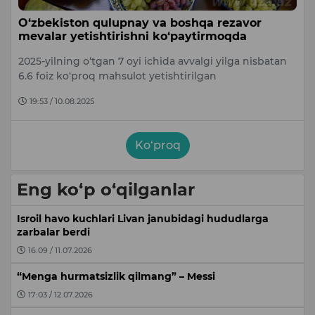
O‘zbekiston qulupnay va boshqa rezavor
mevalar yetishtirishni ko‘paytirmoqda
2025-yilning o‘tgan 7 oyi ichida avvalgi yilga nisbatan
6.6 foiz ko‘proq mahsulot yetishtirilgan
19:53 / 10.08.2025
Ko‘proq
Eng ko‘p o‘qilganlar
Isroil havo kuchlari Livan janubidagi hududlarga
zarbalar berdi
16:09 / 11.07.2026
“Menga hurmatsizlik qilmang” – Messi
17:03 / 12.07.2026