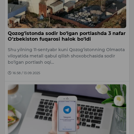
Qozog‘istonda sodir bo‘lgan portlashda 3 nafar
O‘zbekiston fuqarosi halok bo‘ldi
Shu yilning 11-sentyabr kuni Qozog‘istonning Olmaota
viloyatida metall qabul qilish shoxobchasida sodir
bo‘lgan portlash oqi…
16:58 / 13.09.2025