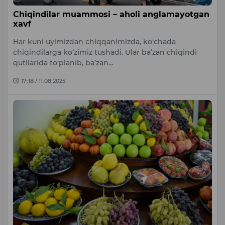
Chiqindilar muammosi – aholi anglamayotgan
xavf
Har kuni uyimizdan chiqqanimizda, ko‘chada
chiqindilarga ko‘zimiz tushadi. Ular ba’zan chiqindi
qutilarida to‘planib, ba’zan…
17:18 / 11.08.2025