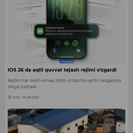
iOS 26 da aqlli quvvat tejash rejimi o‘zgardi
Rejim har doim emas, tizim ortiqcha sarfni sezganda
ishga tushadi.
15:16 / 19.09.2025