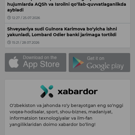
hujumlarda AQSh va Isroilni qo‘llab-quvvatlaganlikda
aybladi
12:27 / 25.07.2026
Shveysariya sudi Gulnora Karimova bo‘yicha ishni
yakunladi, Lombard Odier banki jarimaga tortildi
15:21 / 28.07.2026
O‘zbekiston va jahonda ro‘y berayotgan eng so‘nggi
voqea-hodisalar, sport, shou-biznes, madaniyat,
informatsion texnologiyalar va ilm-fan
yangiliklaridan doimo xabardor bo‘ling!