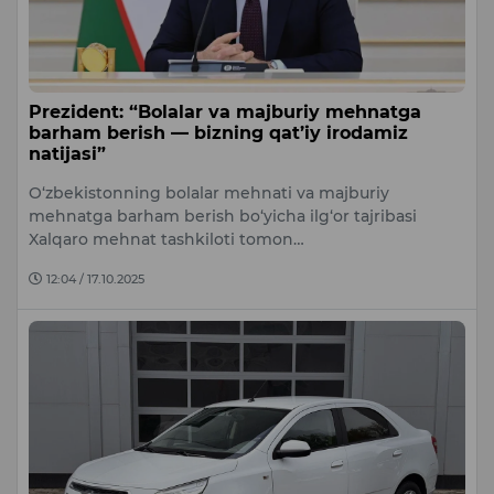
Prezident: “Bolalar va majburiy mehnatga
barham berish — bizning qat’iy irodamiz
natijasi”
O‘zbekistonning bolalar mehnati va majburiy
mehnatga barham berish bo‘yicha ilg‘or tajribasi
Xalqaro mehnat tashkiloti tomon…
12:04 / 17.10.2025