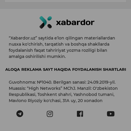
“Xabardor.uz” saytida eʼlon qilingan materiallardan
nusxa ko‘chirish, tarqatish va boshqa shakllarda
foydalanish faqat tahririyat yozma roziligi bilan
amalga oshirilishi mumkin.
ALOQA
REKLAMA
SAYT HAQIDA
FOYDALANISH SHARTLARI
Guvohnoma: №1040. Berilgan sanasi: 24.09.2019-yil.
Muassis: “High Networks” MChJ. Manzil: O'zbekiston
Respublikasi, Toshkent shahri, Yashnobod tumani,
Mavlono Riyoziy ko'chasi, 31А uy, 20 xonadon