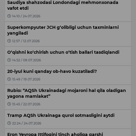
Saudiya shahzodasi Londondagi mehmonxonada
vafot etdi
14:10 / 24.07.2026
Superkompyuter JCH g‘olibligi uchun taxminlarni
yangiladi
12:57 / 12.07.2026
O‘qishni ko‘chirish uchun o‘tish ballari tasdiqlandi
14:52 / 09.07.2026
20-iyul kuni qanday ob-havo kuzatiladi?
15:49 / 19.07.2026
Rubio: “AQSh Ukrainadagi mojaroni hal qila oladigan
yagona mamlakat”
15:45 / 22.07.2026
Tramp AQSh Ukrainaga qurol sotmasligini aytdi
22:24 / 24.07.2026
Eron Yevropa Ittifoqini tinch aholiga qarshi