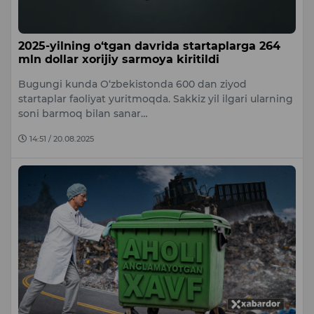
2025-yilning o‘tgan davrida startaplarga 264
mln dollar xorijiy sarmoya kiritildi
Bugungi kunda O‘zbekistonda 600 dan ziyod
startaplar faoliyat yuritmoqda. Sakkiz yil ilgari ularning
soni barmoq bilan sanar…
14:51 / 20.08.2025