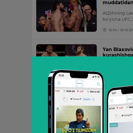
muddatidan
AQShning Las-
bo‘yicha UFC 3
10:04 / 05.10.2
Yan Blaxovi
kurashishga
Yarim og‘ir v
haqida o‘z fikrl
16:31 / 05.12.20
Glover Teys
g‘olibi bila
MMA faxriysi 
g‘olibiga qars