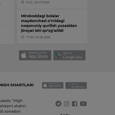
15:21 / 28.07.2026
a
Miroboddagi bolalar
maydonchasi o‘rnidagi
noqonuniy qurilish yuzasidan
jinoyat ishi qo‘zg‘atildi
17:59 / 01.08.2026
ISH SHARTLARI
uassis: “High
shkent shahri,
 20 xonadon