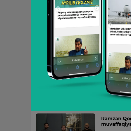
17:29 / 25.11.20
Dana Uayt: 
“respect!”
UFC prezidenti
unvonidan voz
15:43 / 24.11.20
Proxazka ja
kechdi
UFC 282 turniri
14:39 / 24.11.20
Ramzan Qodi
muvaffaqiya