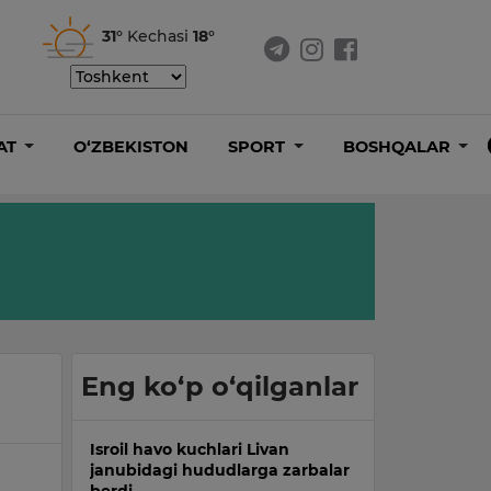
31°
Kechasi
18°
AT
O‘ZBEKISTON
SPORT
BOSHQALAR
Eng ko‘p o‘qilganlar
Isroil havo kuchlari Livan
janubidagi hududlarga zarbalar