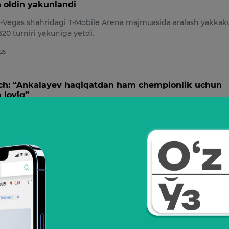
 oldin yakunlandi
Vegas shahridagi T-Mobile Arena majmuasida aralash yakkak
20 turniri yakuniga yetdi.
025
ch: “Ankalayev haqiqatdan ham chempionlik uchun
 loyiq”
azn toifasida sobiq UFC chempioni Magomed Ankalayev bilan j
arini bildirdi.
22
heyra: “Ankalayev va Blaxovich o‘rtasidagi to‘qnashu
n jang qilishni rejalashtirganman”
Magomed Ankalayev va Yan Blaxovich o‘rtasidagi chempionlik 
hi jang qilishi kerak, deb hisob…