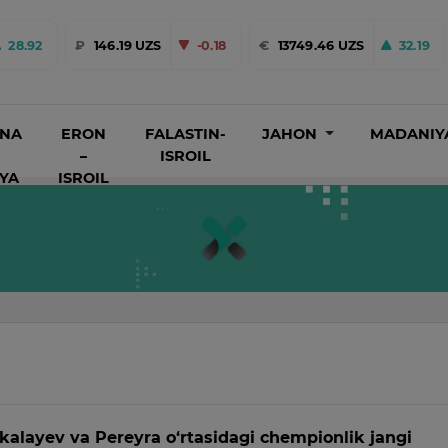
28.92
₽
146.19 UZS
-0.18
€
13749.46 UZS
32.19
INA
ERON
FALASTIN-
JAHON
MADANIY
–
ISROIL
IYA
ISROIL
kalayev va Pereyra o‘rtasidagi chempionlik jangi