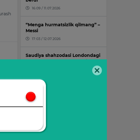
berdi
16:09 / 11.07.2026
urash
“Menga hurmatsizlik qilmang” –
Messi
17:03 / 12.07.2026
Saudiya shahzodasi Londondagi
mehmonxonada vafot etdi
ang
14:10 / 24.07.2026
Superkompyuter JCH g‘olibligi
uchun taxminlarni yangiladi
12:57 / 12.07.2026
v
20-iyul kuni qanday ob-havo
kuzatiladi?
jangi
15:49 / 19.07.2026