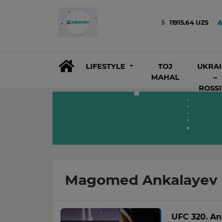
$
11915.64 UZS
LIFESTYLE
TOJ
UKRA
MAHAL
–
ROSS
Magomed Ankalayev
UFC 320. An