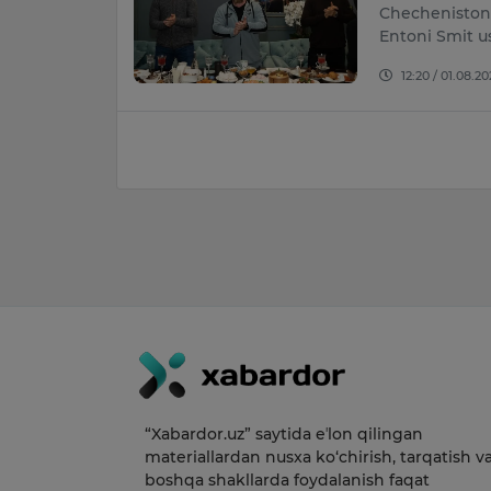
Checheniston 
Entoni Smit us
12:20 / 01.08.20
“Xabardor.uz” saytida eʼlon qilingan
materiallardan nusxa ko‘chirish, tarqatish v
boshqa shakllarda foydalanish faqat