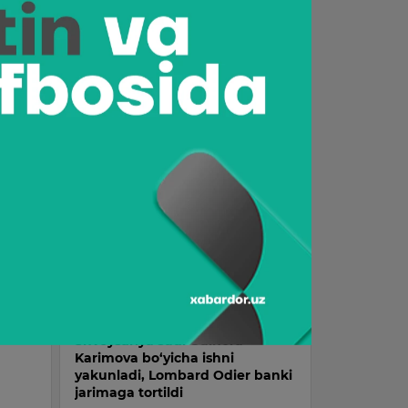
Rubio: “AQSh Ukrainadagi
mojaroni hal qila oladigan
yagona mamlakat”
15:45 / 22.07.2026
Tramp AQSh Ukrainaga qurol
sotmasligini aytdi
22:24 / 24.07.2026
Eron Yevropa Ittifoqini tinch
an voz
aholiga qarshi hujumlarda AQSh
va Isroilni qo‘llab-
quvvatlaganlikda aybladi
12:27 / 25.07.2026
Shveysariya sudi Gulnora
Karimova bo‘yicha ishni
yakunladi, Lombard Odier banki
jarimaga tortildi