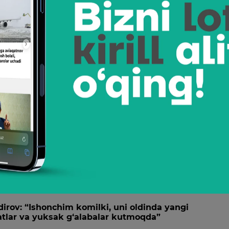
22
“Proxazka ajoyib qaror qabul qildi, unga shunchaki
 Irji Prochazkaning yarim og‘ir vazn toifasidagi chempionlik
 kechish qaroriga izoh berdi.
22
rohat oldi, Teysheyra esa vakand kamar uchun jangd
 asosiy kardida jiddiy o‘zgarishlar ro‘y berdi.
22
rov: “Ishonchim komilki, uni oldinda yangi
tlar va yuksak g‘alabalar kutmoqda”