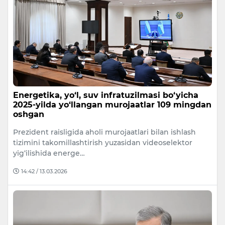
Energetika, yo‘l, suv infratuzilmasi bo‘yicha
2025-yilda yo‘llangan murojaatlar 109 mingdan
oshgan
Prezident raisligida aholi murojaatlari bilan ishlash
tizimini takomillashtirish yuzasidan videoselektor
yig‘ilishida energe…
14:42 / 13.03.2026