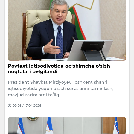
Poytaxt iqtisodiyotida qo‘shimcha o‘sish
nuqtalari belgilandi
Prezident Shavkat Mirziyoyev Toshkent shahri
iqtisodiyotida yuqori oʻsish surʼatlarini taʼminlash,
mavjud zaxiralarni toʻliq…
09:26 / 17.04.2026