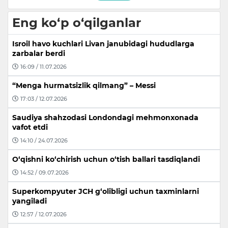
Eng ko‘p o‘qilganlar
Isroil havo kuchlari Livan janubidagi hududlarga
zarbalar berdi
16:09 / 11.07.2026
“Menga hurmatsizlik qilmang” – Messi
17:03 / 12.07.2026
Saudiya shahzodasi Londondagi mehmonxonada
vafot etdi
14:10 / 24.07.2026
O‘qishni ko‘chirish uchun o‘tish ballari tasdiqlandi
14:52 / 09.07.2026
Superkompyuter JCH g‘olibligi uchun taxminlarni
yangiladi
12:57 / 12.07.2026