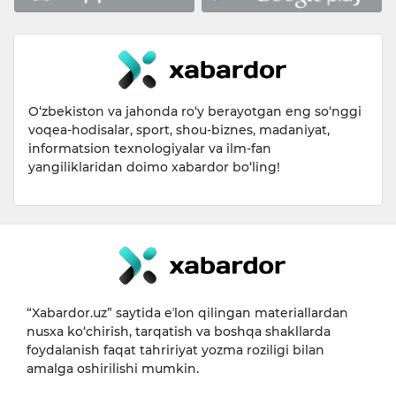
O‘zbekiston va jahonda ro‘y berayotgan eng so‘nggi
voqea-hodisalar, sport, shou-biznes, madaniyat,
informatsion texnologiyalar va ilm-fan
yangiliklaridan doimo xabardor bo‘ling!
“Xabardor.uz” saytida eʼlon qilingan materiallardan
nusxa ko‘chirish, tarqatish va boshqa shakllarda
foydalanish faqat tahririyat yozma roziligi bilan
amalga oshirilishi mumkin.