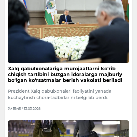
Xalq qabulxonalariga murojaatlarni ko‘rib
chiqish tartibini buzgan idoralarga majburiy
bo‘lgan ko‘rsatmalar berish vakolati beriladi
Prezident Xalq qabulxonalari faoliyatini yanada
kuchaytirish chora-tadbirlarini belgilab berdi.
15:45 / 13.03.2026