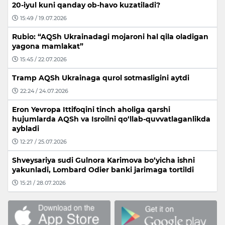
20-iyul kuni qanday ob-havo kuzatiladi?
15:49 / 19.07.2026
Rubio: “AQSh Ukrainadagi mojaroni hal qila oladigan
yagona mamlakat”
15:45 / 22.07.2026
Tramp AQSh Ukrainaga qurol sotmasligini aytdi
22:24 / 24.07.2026
Eron Yevropa Ittifoqini tinch aholiga qarshi
hujumlarda AQSh va Isroilni qo‘llab-quvvatlaganlikda
aybladi
12:27 / 25.07.2026
Shveysariya sudi Gulnora Karimova bo‘yicha ishni
yakunladi, Lombard Odier banki jarimaga tortildi
15:21 / 28.07.2026