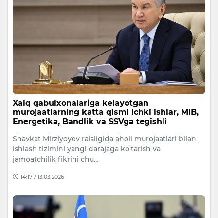
Xalq qabulxonalariga kelayotgan
murojaatlarning katta qismi Ichki ishlar, MIB,
Energetika, Bandlik va SSVga tegishli
Shavkat Mirziyoyev raisligida aholi murojaatlari bilan
ishlash tizimini yangi darajaga ko‘tarish va
jamoatchilik fikrini chu…
14:17 / 13.03.2026