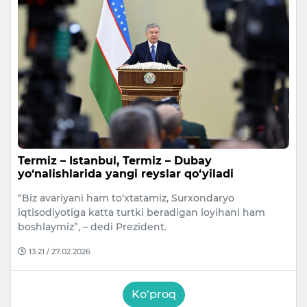
Termiz – Istanbul, Termiz – Dubay
yo‘nalishlarida yangi reyslar qo‘yiladi
“Biz avariyani ham to‘xtatamiz, Surxondaryo
iqtisodiyotiga katta turtki beradigan loyihani ham
boshlaymiz”, – dedi Prezident.
13:21 / 27.02.2026
Ko‘proq