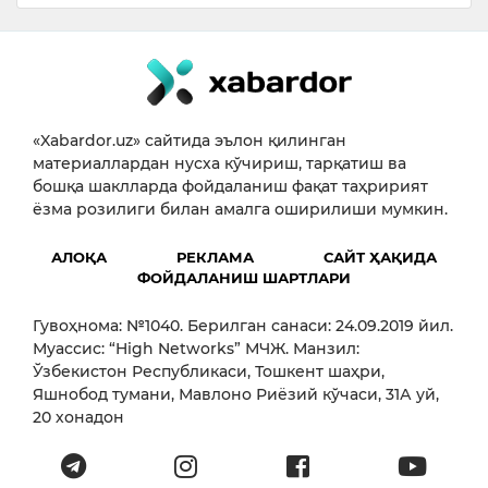
«Xabardor.uz» сайтида эълон қилинган
материаллардан нусха кўчириш, тарқатиш ва
бошқа шаклларда фойдаланиш фақат таҳририят
ёзма розилиги билан амалга оширилиши мумкин.
АЛОҚА
РЕКЛАМА
САЙТ ҲАҚИДА
ФОЙДАЛАНИШ ШАРТЛАРИ
Гувоҳнома: №1040. Берилган санаси: 24.09.2019 йил.
Муассис: “High Networks” МЧЖ. Манзил:
Ўзбекистон Республикаси, Тошкент шаҳри,
Яшнобод тумани, Мавлоно Риёзий кўчаси, 31А уй,
20 хонадон