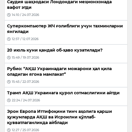
Саудия шаҳзодаси Лондондаги меҳмонхонада
вафот этди
14:10 / 24.07.2026
Суперкомпьютер ЖЧ ғолиблиги учун тахминларни
янгилади
12:57 / 12.07.2026
20 июль куни қандай об-ҳаво кузатилади?
15:49 / 19.07.2026
Рубио: “АҚШ Украинадаги можарони ҳал қила
оладиган ягона мамлакат”
15:45 / 22.07.2026
Трамп АҚШ Украинага қурол сотмаслигини айтди
22:24 / 24.07.2026
Эрон Европа Иттифоқини тинч аҳолига қарши
ҳужумларда АҚШ ва Исроилни қўллаб-
қувватлаганликда айблади
12:27 / 25.07.2026