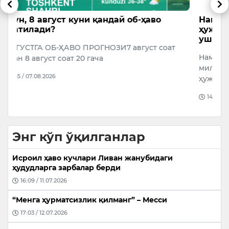
Наманганда 577 миллион сўмлик
А
ҳужжатсиз дориларни сақлаган шахс
э
ушланди
Ў
Наманган вилоятида умумий қиймати 577,4
А
миллион сўм бўлган, сифатини тасдиқловчи
ж
ҳужжатларга эга бўлмаган 13 мингдан ортиқ қ…
14:40 / 08.08.2026
Энг кўп ўқилганлар
Исроил ҳаво кучлари Ливан жанубидаги
ҳудудларга зарбалар берди
16:09 / 11.07.2026
“Менга ҳурматсизлик қилманг” – Месси
17:03 / 12.07.2026