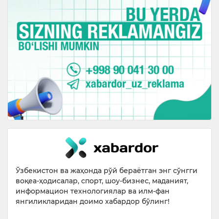
Ўзбекистон ва жаҳонда рўй бераётган энг сўнгги
воқеа-ҳодисалар, спорт, шоу-бизнес, маданият,
информацион технологиялар ва илм-фан
янгиликларидан доимо хабардор бўлинг!