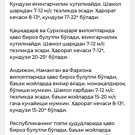
Кундузи ёғингарчилик кутилмайди. Шамол
шарқдан 7-12 м/с тезликда эсади. Ҳарорат
кечаси 8-13°, кундузи 17-22° бўлади.
Қашқадарё ва Сурхондарё вилоятларида
ҳаво бироз булутли бўлади, ёғингарчилик
кутилмайди. Шамол шарқдан 7-12 м/с
тезликда эсади. Ҳарорат кечаси 7-12°,
кундузи 20-25° бўлади.
Андижон, Наманган ва Фарғона
вилоятларида ҳаво бироз булутли бўлади,
баъзи жойларда ёмғир ёғади, момақалдироқ
бўлиши мумкин. Шамол ғарбдан 7-12 м/с
тезликда эсади, баъзи жойларда 15-20 м/с
гача кучайиши мумкин. Ҳарорат кечаси 8-13°,
кундузи 15-20° бўлади.
Республиканинг тоғли ҳудудларида ҳаво
бироз булутли бўлади, баъзи жойларда