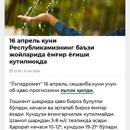
16 апрель куни
Республикамизнинг баъзи
жойларида ёмғир ёғиши
кутилмоқда
12:18 / 15.04.2024
“Ўзгидромет” 16 апрель, сешанба куни учун
об-ҳаво прогнозини
эълон қилди.
Тошкент шаҳрида ҳаво бироз булутли
бўлади, кечаси ва эрталаб бироз ёмғир
ёғади. Кундузи ёғингарчилик кутилмайди.
Шамол шарқдан 3-8 м/с тезликда эсади.
Ҳарорат кечаси 10-12°, кундузи 19-21° бўлади.