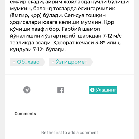
ёмғир ёғади, айрим жойларда кучли бўлиши
мумкин, баланд тоғларда ёғингарчилик
(ёмғир, қор) бўлади. Сел-сув тошқин
ҳодисалари юзага келиши мумкин. Қор
кўчиши хавфи бор. Ғарбий шамол
йўналишини ўзгартириб, шарқдан 7-12 м/с
тезликда эсади. Ҳарорат кечаси 3-8° илиқ,
кундузи 7-12° бўлади.
Об_ҳаво
Ўзгидромет
Улашинг