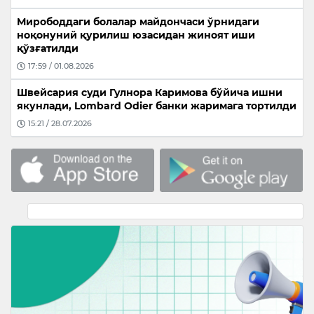
Мирободдаги болалар майдончаси ўрнидаги
ноқонуний қурилиш юзасидан жиноят иши
қўзғатилди
17:59 / 01.08.2026
Швейсария суди Гулнора Каримова бўйича ишни
якунлади, Lombard Odier банки жаримага тортилди
15:21 / 28.07.2026