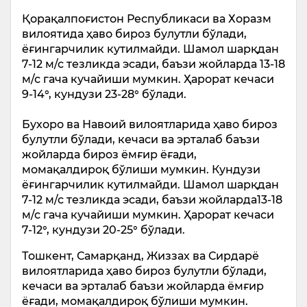
Қорақалпоғистон Республикаси ва Хоразм
вилоятида ҳаво бироз булутли бўлади,
ёғингарчилик кутилмайди. Шамол шарқдан
7-12 м/с тезликда эсади, баъзи жойларда 13-18
м/с гача кучайиши мумкин. Ҳарорат кечаси
9-14°, кундузи 23-28° бўлади.
Бухоро ва Навоий вилоятларида ҳаво бироз
булутли бўлади, кечаси ва эрталаб баъзи
жойларда бироз ёмғир ёғади,
момақалдироқ бўлиши мумкин. Кундузи
ёғингарчилик кутилмайди. Шамол шарқдан
7-12 м/с тезликда эсади, баъзи жойларда13-18
м/с гача кучайиши мумкин. Ҳарорат кечаси
7-12°, кундузи 20-25° бўлади.
Тошкент, Самарқанд, Жиззах ва Сирдарё
вилоятларида ҳаво бироз булутли бўлади,
кечаси ва эрталаб баъзи жойларда ёмғир
ёғади, момақалдироқ бўлиши мумкин.