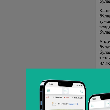
бўла
Қашқ
бўла
тума
эсад
бўла
Анди
булу
бўла
тезл
илиқ
Респ
бўла
кўчи
Ҳаро
О