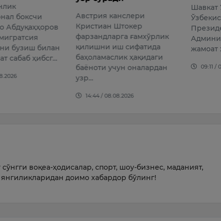
8-авгус
Шавкат Умурзаков
анслери
Презид
Ўзбекистон Республикаси
Штокер
ва АҚШ
Президенти
рга ғамхўрлик
Доналд 
Администрациясининг
иш сифатида
телефон
жамоат хавфсизлиги
лик ҳақидаги
бўлиб ў
09:11 / 07.08.2026
чун оналардан
12:29 /
08.2026
сўнгги воқеа-ҳодисалар, спорт, шоу-бизнес, маданият,
янгиликларидан доимо хабардор бўлинг!