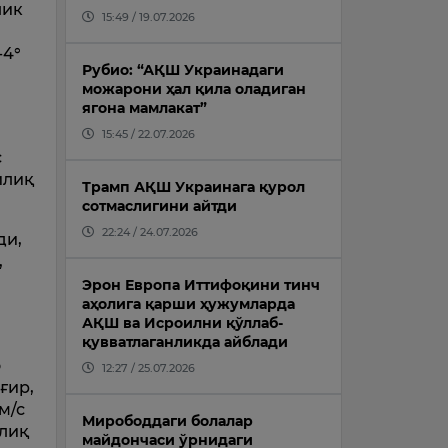
лик
15:49 / 19.07.2026
-4°
Рубио: “АҚШ Украинадаги
можарони ҳал қила оладиган
ягона мамлакат”
15:45 / 22.07.2026
с
илиқ
Трамп АҚШ Украинага қурол
сотмаслигини айтди
22:24 / 24.07.2026
ди,
,
Эрон Европа Иттифоқини тинч
аҳолига қарши ҳужумларда
АҚШ ва Исроилни қўллаб-
қувватлаганликда айблади
о
12:27 / 25.07.2026
ғир,
м/с
Мирободдаги болалар
илиқ
майдончаси ўрнидаги