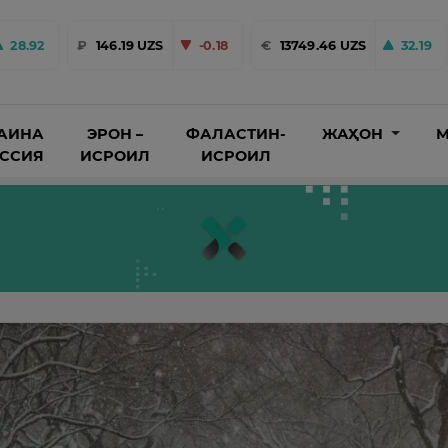
28.92
₽
146.19 UZS
-0.18
€
13749.46 UZS
32.19
АИНА
ЭРОН –
ФАЛАСТИН-
ЖАҲОН
М
ОССИЯ
ИСРОИЛ
ИСРОИЛ