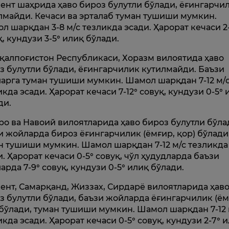
ент шаҳрида ҳаво бироз булутли бўлади, ёғингарчи
лмайди. Кечаси ва эрталаб туман тушиши мумкин.
л шарқдан 3-8 м/с тезликда эсади. Ҳарорат кечаси 2
қ, кундузи 3-5° илиқ бўлади.
қалпоғистон Республикаси, Хоразм вилоятида ҳаво
з булутли бўлади, ёғингарчилик кутилмайди. Баъзи
арга туман тушиши мумкин. Шамол шарқдан 7-12 м/
икда эсади. Ҳарорат кечаси 7-12° совуқ, кундузи 0-5° 
ди.
ро ва Навоий вилоятларида ҳаво бироз булутли бўла
и жойларда бироз ёғингарчилик (ёмғир, қор) бўлади
н тушиши мумкин. Шамол шарқдан 7-12 м/с тезликда
и. Ҳарорат кечаси 0-5° совуқ, чўл ҳудудларда баъзи
арда 7-9° совуқ, кундузи 0-5° илиқ бўлади.
ент, Самарқанд, Жиззах, Сирдарё вилоятларида ҳав
з булутли бўлади, баъзи жойларда ёғингарчилик (ём
 бўлади, туман тушиши мумкин. Шамол шарқдан 7-12 
икда эсади. Ҳарорат кечаси 0-5° совуқ, кундузи 2-7° 