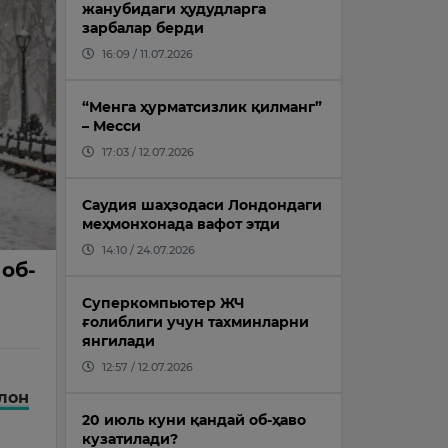
жанубидаги ҳудудларга
зарбалар берди
16:09 / 11.07.2026
“Менга ҳурматсизлик қилманг”
– Месси
17:03 / 12.07.2026
Саудия шаҳзодаси Лондондаги
меҳмонхонада вафот этди
14:10 / 24.07.2026
 об-
Суперкомпьютер ЖЧ
ғолиблиги учун тахминларни
янгилади
12:57 / 12.07.2026
лон
20 июль куни қандай об-ҳаво
кузатилади?