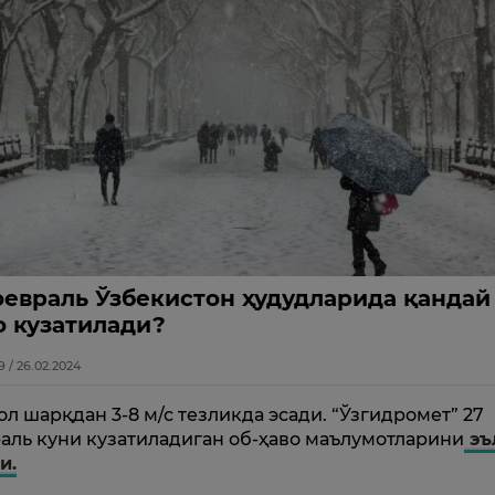
февраль Ўзбекистон ҳудудларида қандай
о кузатилади?
9 / 26.02.2024
л шарқдан 3-8 м/с тезликда эсади. “Ўзгидромет” 27
аль куни кузатиладиган об-ҳаво маълумотларини
эъ
и.