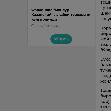
Тошк
кути
Фарғонада “Мансур
Шамо
Казанский” лақабли товламачи
сову
қўлга олинди
14:35 / 09.08.2026
Қора
биро
жойл
Кўпроқ
тезл
бўла
Бухо
баъз
тума
эсад
жойл
Тошк
биро
қор)
тезл