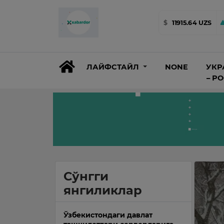
$
11915.64 UZS
ЛАЙФСТАЙЛ
NONE
УКР
– Р
Сўнгги
янгиликлар
Ўзбекистондаги давлат