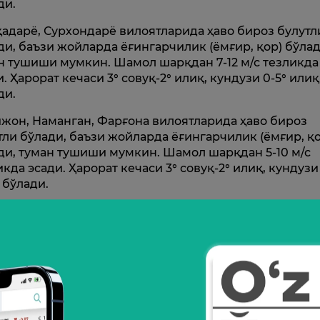
ди.
адарё, Сурхондарё вилоятларида ҳаво бироз булутл
ди, баъзи жойларда ёғингарчилик (ёмғир, қор) бўлад
н тушиши мумкин. Шамол шарқдан 7-12 м/с тезликда
и. Ҳарорат кечаси 3° совуқ-2° илиқ, кундузи 0-5° илиқ
ди.
жон, Наманган, Фарғона вилоятларида ҳаво бироз
тли бўлади, баъзи жойларда ёғингарчилик (ёмғир, қ
ди, туман тушиши мумкин. Шамол шарқдан 5-10 м/с
икда эсади. Ҳарорат кечаси 3° совуқ-2° илиқ, кундузи 
 бўлади.
убликанинг тоғли ҳудудларида ҳаво бироз булутли
ди, баъзи жойларда қор ёғади, туман тушади. Қор
ши хавфи бор. Шамол шарқдан 7-12 м/с тезликда эса
рат кечаси 5-10° совуқ, кундузи 0-5° совуқ бўлади.
б_ҳаво
Ўзгидромет
Тошкент