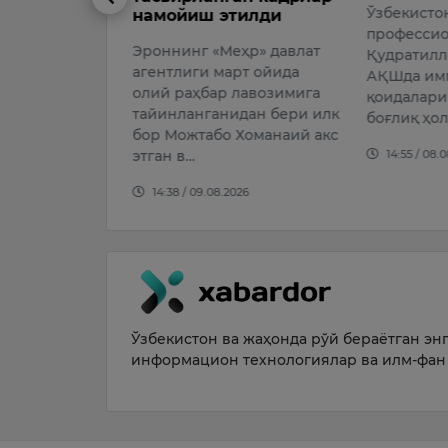
Ўзбекистонлик
тилди
Австрия к
профессионал боксчи
ҳр» давлат
Кристиан 
Қудратилло Абдуқаҳҳоров
рт ойида
фарзандла
АҚШда иммигратсия
лавозимига
қилишни 
қоидаларини бузиш билан
идан бери илк
баҳоламас
боғлиқ ҳолат сабаб ҳибсг…
 Хоманаий акс
баёноти у
14:55 / 08.08.2026
узр…
026
14:44 / 08.
Ўзбекистон ва жаҳонда рўй бераётган энг 
информацион технологиялар ва илм-фан 