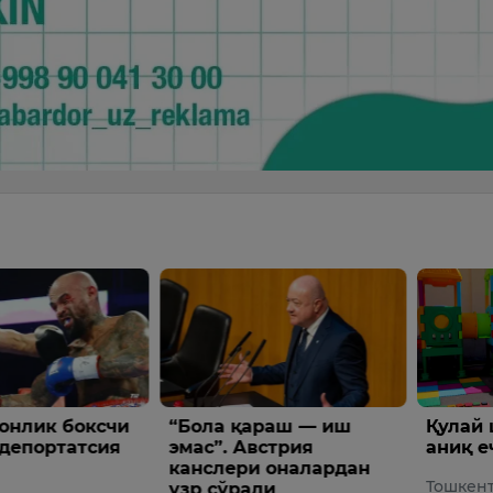
араш — иш
Қулай шаҳар муҳити —
Илҳом
встрия
аниқ ечимлар орқали
Трамп
 оналардан
орқали
Тошкент шаҳар ҳокими
ди