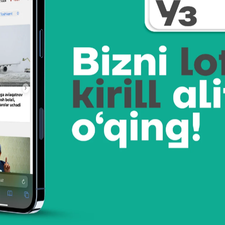
Улашинг