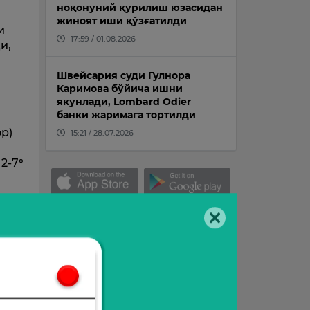
ноқонуний қурилиш юзасидан
жиноят иши қўзғатилди
и
17:59 / 01.08.2026
и,
Швейсария суди Гулнора
Каримова бўйича ишни
якунлади, Lombard Odier
банки жаримага тортилди
ор)
15:21 / 28.07.2026
2-7°
ди.