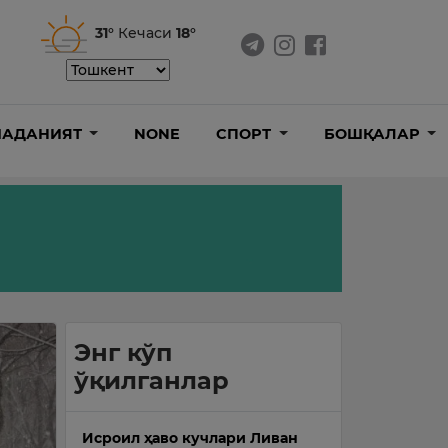
31°
Кечаси
18°
АДАНИЯТ
NONE
СПОРТ
БОШҚАЛАР
Энг кўп
ўқилганлар
Исроил ҳаво кучлари Ливан