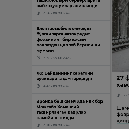
ташкилотлари серверларига
киберҳужумлар аниқланди
14:56 / 09.08.2026
Электромобиль олмоқчи
бўлганларга автокредит
фоизининг бир қисми
давлатдан қоплаб берилиши
мумкин
14:48 / 09.08.2026
Жо Байденнинг саратони
27 
суякларига ҳам тарқалди
ҳав
14:43 / 09.08.2026
17:0
Эронда беш ой ичида илк бор
Можтабо Хоманаий
Шамо
тасвирланган кадрлар
февр
намойиш этилди
қилд
14:38 / 09.08.2026