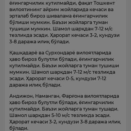
ёғингарчилик кутилмайди, фақат Тошкент
вилоятининг айрим жойларида кечаси ва
эрталаб бироз шивалама ёғингарчилик
бўлиши мумкин. Баъзи жойларга туман
тушиши мумкин. Шамол шарқдан 7-12 м/с
тезликда эсади. Ҳарорат кечаси 3-2, кундузи
3-8 даража илиқ бўлади.
Қашқадарё ва Сурхондарё вилоятларида
ҳаво бироз булутли бўлади, ёғингарчилик
кутилмайди. Баъзи жойларга туман тушиши
мумкин. Шамол шарқдан 7-12 м/с тезликда
эсади. Ҳарорат кечаси 0-5, кундузи 7-12
даража илиқ бўлади.
Андижон, Наманган, Фарғона вилоятларида
ҳаво бироз булутли бўлади, ёғингарчилик
кутилмайди. Баъзи жойларга туман тушади.
Шамол шарқдан 5-10 м/с тезликда эсади.
Ҳарорат кечаси 3-2, кундузи 3-8 даража илиқ
бўлади.