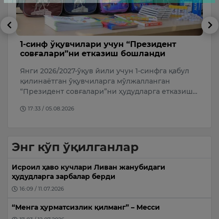
ев
1-синф ўқувчилари учун “Президент
В
совғалари”ни етказиш бошланди
М
о
Янги 2026/2027-ўқув йили учун 1-синфга қабул
қилинаётган ўқувчиларга мўлжалланган
“Президент совғалари”ни ҳудудларга етказиш…
17:33 / 05.08.2026
Энг кўп ўқилганлар
Исроил ҳаво кучлари Ливан жанубидаги
ҳудудларга зарбалар берди
16:09 / 11.07.2026
“Менга ҳурматсизлик қилманг” – Месси