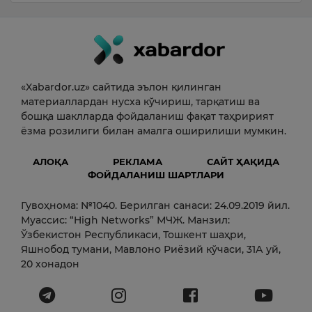
«Xabardor.uz» сайтида эълон қилинган
материаллардан нусха кўчириш, тарқатиш ва
бошқа шаклларда фойдаланиш фақат таҳририят
ёзма розилиги билан амалга оширилиши мумкин.
АЛОҚА
РЕКЛАМА
САЙТ ҲАҚИДА
ФОЙДАЛАНИШ ШАРТЛАРИ
Гувоҳнома: №1040. Берилган санаси: 24.09.2019 йил.
Муассис: “High Networks” МЧЖ. Манзил:
Ўзбекистон Республикаси, Тошкент шаҳри,
Яшнобод тумани, Мавлоно Риёзий кўчаси, 31А уй,
20 хонадон