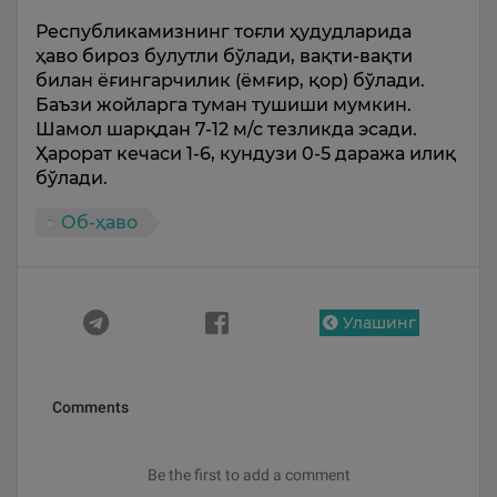
Республикамизнинг тоғли ҳудудларида
ҳаво бироз булутли бўлади, вақти-вақти
билан ёғингарчилик (ёмғир, қор) бўлади.
Баъзи жойларга туман тушиши мумкин.
Шамол шарқдан 7-12 м/с тезликда эсади.
Ҳарорат кечаси 1-6, кундузи 0-5 даража илиқ
бўлади.
Об-ҳаво
Улашинг