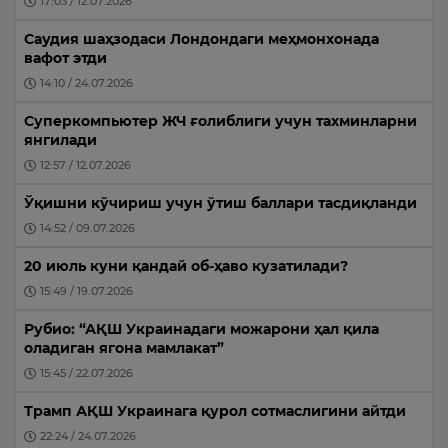
17:03 / 12.07.2026
Саудия шаҳзодаси Лондондаги меҳмонхонада
вафот этди
14:10 / 24.07.2026
Суперкомпьютер ЖЧ ғолиблиги учун тахминларни
янгилади
12:57 / 12.07.2026
Ўқишни кўчириш учун ўтиш баллари тасдиқланди
14:52 / 09.07.2026
20 июль куни қандай об-ҳаво кузатилади?
15:49 / 19.07.2026
Рубио: “АҚШ Украинадаги можарони ҳал қила
оладиган ягона мамлакат”
15:45 / 22.07.2026
Трамп АҚШ Украинага қурол сотмаслигини айтди
22:24 / 24.07.2026