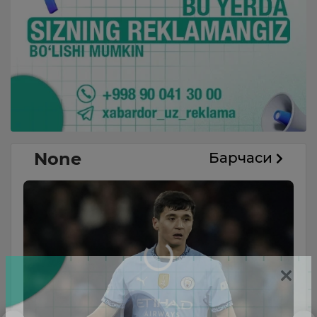
None
Барчаси