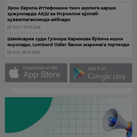
Эрон Европа Иттифоқини тинч аҳолига қарши
ҳужумларда АҚШ ва Исроилни қўллаб-
қувватлаганликда айблади
12:27 / 25.07.2026
Швейсария суди Гулнора Каримова бўйича ишни
якунлади, Lombard Odier банки жаримага тортилди
15:21 / 28.07.2026