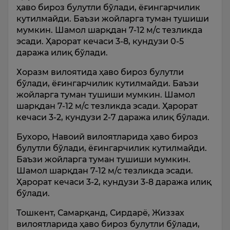
ҳаво бироз булутли бўлади, ёғингарчилик
кутилмайди. Баъзи жойларга туман тушиши
мумкин. Шамол шарқдан 7-12 м/с тезликда
эсади. Ҳарорат кечаси 3-8, кундузи 0-5
даража илиқ бўлади.
Хоразм вилоятида ҳаво бироз булутли
бўлади, ёғингарчилик кутилмайди. Баъзи
жойларга туман тушиши мумкин. Шамол
шарқдан 7-12 м/с тезликда эсади. Ҳарорат
кечаси 3-2, кундузи 2-7 даража илиқ бўлади.
Бухоро, Навоий вилоятларида ҳаво бироз
булутли бўлади, ёғингарчилик кутилмайди.
Баъзи жойларга туман тушиши мумкин.
Шамол шарқдан 7-12 м/с тезликда эсади.
Ҳарорат кечаси 3-2, кундузи 3-8 даража илиқ
бўлади.
Тошкент, Самарқанд, Сирдарё, Жиззах
вилоятларида ҳаво бироз булутли бўлади,