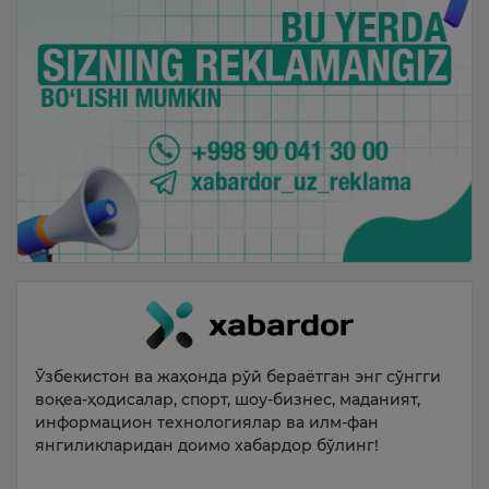
Ўзбекистон ва жаҳонда рўй бераётган энг сўнгги
воқеа-ҳодисалар, спорт, шоу-бизнес, маданият,
информацион технологиялар ва илм-фан
янгиликларидан доимо хабардор бўлинг!