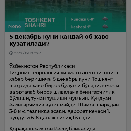
None
5 декабрь куни қандай об-ҳаво
кузатилади?
22:47 / 04.12.2024
Ўзбекистон Республикаси
Гидрометеорология хизмати агентлигининг
хабар беришича, 5 декабрь куни Тошкент
шаҳрида ҳаво бироз булутли бўлади, кечаси
ва эрталаб бироз шивалама ёғингарчилик
бўлиши, туман тушиши мумкин. Кундузи
ёғингарчилик кутилмайди. Шамол шарқдан
3-8 м/с тезликда эсади. Ҳарорат кечаси 1,
кундузи 6-8 даража илиқ бўлади.
Қорақалпоғистон Республикасида