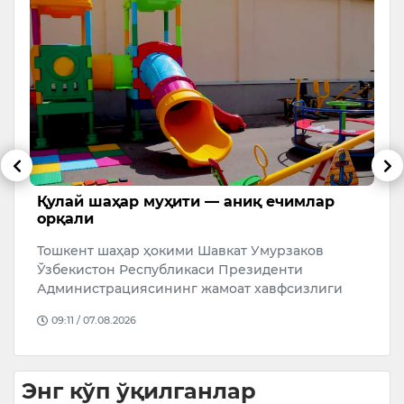
Қулай шаҳар муҳити — аниқ ечимлар
Т
орқали
ҳ
Тошкент шаҳар ҳокими Шавкат Умурзаков
Ў
ри
Ўзбекистон Республикаси Президенти
б
Администрациясининг жамоат хавфсизлиги
ҳ
а…
э
09:11 / 07.08.2026
Энг кўп ўқилганлар