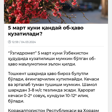
5 март куни қандай об-ҳаво
кузатилади?
12:59 / 04.03.2024
“Ўзгидромет” 5 март куни Ўзбекистон
ҳудудида кузатилиши мумкин бўлган об-
ҳаво маълумотини эълон қилди.
Тошкент шаҳрида ҳаво бироз булутли
бўлади, ёғингарчилик кутилмайди. Кечаси
ва эрталаб туман тушиши мумкин. Шамол
шарқдан 3-8 м/с тезликда эсади. Ҳарорат
кечаси 0-2° совуқ, кундузи 10-12° илиқ
бўлади.
Қорақалпоғистон Республикаси ва Хоразм