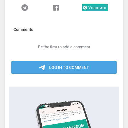
Улашинг