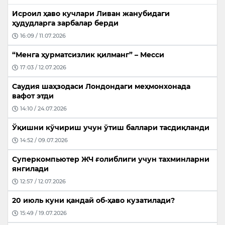
Исроил ҳаво кучлари Ливан жанубидаги
ҳудудларга зарбалар берди
16:09 / 11.07.2026
“Менга ҳурматсизлик қилманг” – Месси
17:03 / 12.07.2026
Саудия шаҳзодаси Лондондаги меҳмонхонада
вафот этди
14:10 / 24.07.2026
Ўқишни кўчириш учун ўтиш баллари тасдиқланди
14:52 / 09.07.2026
Суперкомпьютер ЖЧ ғолиблиги учун тахминларни
янгилади
12:57 / 12.07.2026
20 июль куни қандай об-ҳаво кузатилади?
15:49 / 19.07.2026