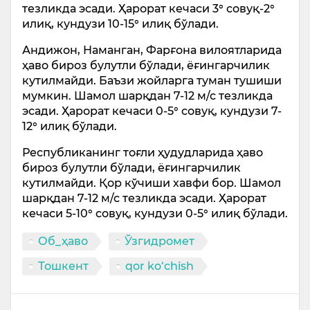
тезликда эсади. Ҳарорат кечаси 3° совуқ-2°
илиқ, кундузи 10-15° илиқ бўлади.
Андижон, Наманган, Фарғона вилоятларида
ҳаво бироз булутли бўлади, ёғингарчилик
кутилмайди. Баъзи жойларга туман тушиши
мумкин. Шамол шарқдан 7-12 м/с тезликда
эсади. Ҳарорат кечаси 0-5° совуқ, кундузи 7-
12° илиқ бўлади.
Республиканинг тоғли ҳудудларида ҳаво
бироз булутли бўлади, ёғингарчилик
кутилмайди. Қор кўчиши хавфи бор. Шамол
шарқдан 7-12 м/с тезликда эсади. Ҳарорат
кечаси 5-10° совуқ, кундузи 0-5° илиқ бўлади.
Об_ҳаво
Ўзгидромет
Тошкент
qor ko‘chish