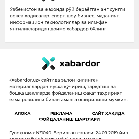
Ўзбекистон ва жаҳонда рўй бераётган энг сўнгги
воқеа-ҳодисалар, спорт, шоу-бизнес, маданият,
информацион технологиялар ва илм-фан
янгиликларидан доимо хабардор бўлинг!
«Xabardor.uz» сайтида эълон қилинган
материаллардан нусха кўчириш, тарқатиш ва
бошқа шаклларда фойдаланиш фақат таҳририят
ёзма розилиги билан амалга оширилиши мумкин.
АЛОҚА
РЕКЛАМА
САЙТ ҲАҚИДА
ФОЙДАЛАНИШ ШАРТЛАРИ
Гувоҳнома: №1040. Берилган санаси: 24.09.2019 йил.