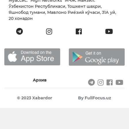
Муассис: “High Networks” МЧЖ. Манзил:
Ўзбекистон Республикаси, Тошкент шаҳри,
Яшнобод тумани, Мавлоно Риёзий кўчаси, 31А уй,
20 хонадон
Архив
© 2023 Xabardor
By FullFocus.uz