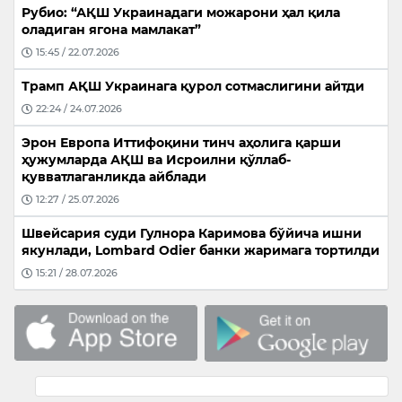
Рубио: “АҚШ Украинадаги можарони ҳал қила
оладиган ягона мамлакат”
15:45 / 22.07.2026
Трамп АҚШ Украинага қурол сотмаслигини айтди
22:24 / 24.07.2026
Эрон Европа Иттифоқини тинч аҳолига қарши
ҳужумларда АҚШ ва Исроилни қўллаб-
қувватлаганликда айблади
12:27 / 25.07.2026
Швейсария суди Гулнора Каримова бўйича ишни
якунлади, Lombard Odier банки жаримага тортилди
15:21 / 28.07.2026