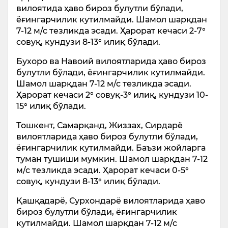
вилоятида ҳаво бироз булутли бўлади,
ёғингарчилик кутилмайди. Шамол шарқдан
7-12 м/с тезликда эсади. Ҳарорат кечаси 2-7°
совуқ, кундузи 8-13° илиқ бўлади.
Бухоро ва Навоий вилоятларида ҳаво бироз
булутли бўлади, ёғингарчилик кутилмайди.
Шамол шарқдан 7-12 м/с тезликда эсади.
Ҳарорат кечаси 2° совуқ-3° илиқ, кундузи 10-
15° илиқ бўлади.
Тошкент, Самарқанд, Жиззах, Сирдарё
вилоятларида ҳаво бироз булутли бўлади,
ёғингарчилик кутилмайди. Баъзи жойларга
туман тушиши мумкин. Шамол шарқдан 7-12
м/с тезликда эсади. Ҳарорат кечаси 0-5°
совуқ, кундузи 8-13° илиқ бўлади.
Қашқадарё, Сурхондарё вилоятларида ҳаво
бироз булутли бўлади, ёғингарчилик
кутилмайди. Шамол шарқдан 7-12 м/с