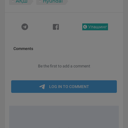
АҚШ
Hyundai
Улашинг