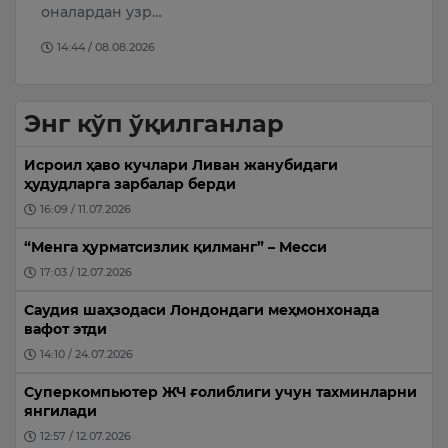
…
П
09:20 / 08.08.2026
Энг кўп ўқилганлар
Исроил ҳаво кучлари Ливан жанубидаги
ҳудудларга зарбалар берди
16:09 / 11.07.2026
“Менга ҳурматсизлик қилманг” – Месси
17:03 / 12.07.2026
Саудия шаҳзодаси Лондондаги меҳмонхонада
вафот этди
14:10 / 24.07.2026
Суперкомпьютер ЖЧ ғолиблиги учун тахминларни
янгилади
12:57 / 12.07.2026