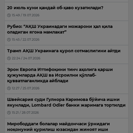
20 июль куни қандай об-ҳаво кузатилади?
15:49 / 19.07.2026
Рубио: “АҚШ Украинадаги можарони ҳал қила
оладиган ягона мамлакат”
15:45 / 22.07.2026
Трамп АҚШ Украинага қурол сотмаслигини айтди
22:24 / 24.07.2026
Эрон Европа Иттифоқини тинч аҳолига қарши
ҳужумларда АҚШ ва Исроилни қўллаб-
қувватлаганликда айблади
12:27 / 25.07.2026
Швейсария суди Гулнора Каримова бўйича ишни
якунлади, Lombard Odier банки жаримага тортилди
15:21 / 28.07.2026
Мирободдаги болалар майдончаси ўрнидаги
ноқонуний қурилиш юзасидан жиноят иши