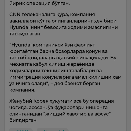
йирик операция бўлган.
CNN телеканалига кўра, компания
вакиллари қўлга олинганларнинг ҳеч бири
Hyundai’нинг бевосита ходими эмаслигини
таъкидлаган.
“Hyundai компанияси ўзи фаолият
юритаётган барча бозорларда қонун ва
тартиб-қоидаларга қатъий риоя қилади. Бу
меҳнатга қабул қилиш жараёнида
ходимларни текшириш талаблари ва
иммиграция қонунларига амал қилишни ҳам
ўз ичига олади”, – дея баёнот берган
компания.
Жанубий Корея ҳукумати эса бу операция
чоғида, асосан, ўз фуқаролари нишонга
олинганидан “жиддий хавотир ва афсус”
билдирган