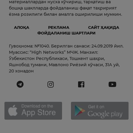
материаллардан нусха кўчириш, тарқатиш ва
бошқа шаклларда фойдаланиш фақат таҳририят
ёзма розилиги билан амалга оширилиши мумкин.
АЛОҚА
РЕКЛАМА
САЙТ ҲАҚИДА
ФОЙДАЛАНИШ ШАРТЛАРИ
Гувоҳнома: №1040. Берилган санаси: 24.09.2019 йил.
Муассис: “High Networks” МЧЖ. Манзил:
Ўзбекистон Республикаси, Тошкент шаҳри,
Яшнобод тумани, Мавлоно Риёзий кўчаси, 31А уй,
20 хонадон