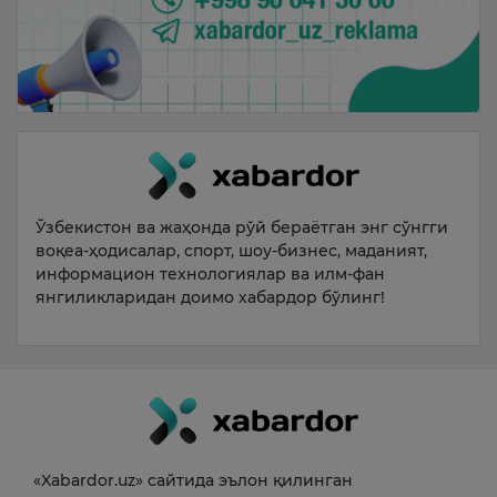
Ўзбекистон ва жаҳонда рўй бераётган энг сўнгги
воқеа-ҳодисалар, спорт, шоу-бизнес, маданият,
информацион технологиялар ва илм-фан
янгиликларидан доимо хабардор бўлинг!
«Xabardor.uz» сайтида эълон қилинган