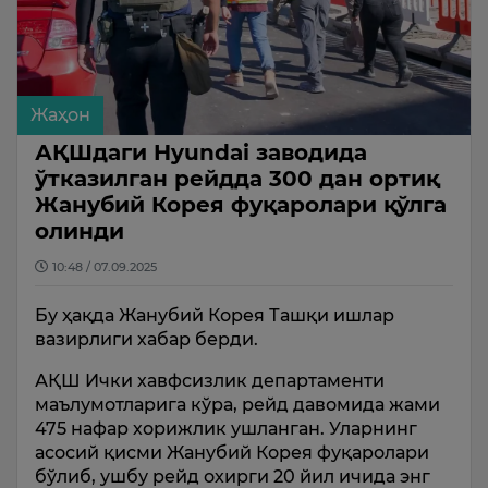
Жаҳон
АҚШдаги Hyundai заводида
ўтказилган рейдда 300 дан ортиқ
Жанубий Корея фуқаролари қўлга
олинди
10:48 / 07.09.2025
Бу ҳақда Жанубий Корея Ташқи ишлар
вазирлиги хабар берди.
АҚШ Ички хавфсизлик департаменти
маълумотларига кўра, рейд давомида жами
475 нафар хорижлик ушланган. Уларнинг
асосий қисми Жанубий Корея фуқаролари
бўлиб, ушбу рейд охирги 20 йил ичида энг