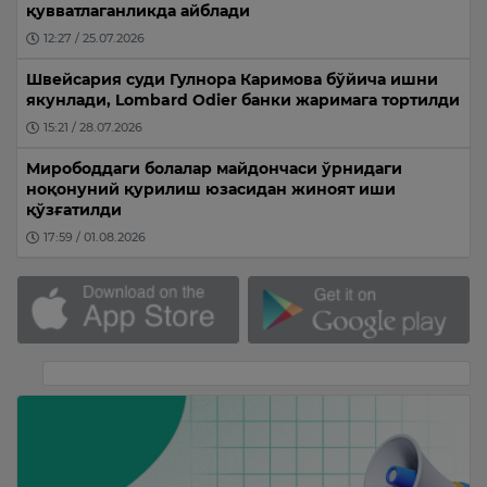
қувватлаганликда айблади
12:27 / 25.07.2026
Швейсария суди Гулнора Каримова бўйича ишни
якунлади, Lombard Odier банки жаримага тортилди
15:21 / 28.07.2026
Мирободдаги болалар майдончаси ўрнидаги
ноқонуний қурилиш юзасидан жиноят иши
қўзғатилди
17:59 / 01.08.2026