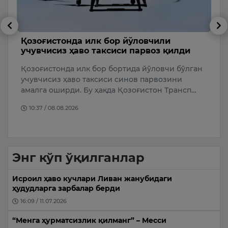
Абдуқодир Ҳусановнинг бобоси вафот
О
этди
б
н
Ўзбекистон миллий терма жамоаси ҳимоячиси
Ў
Абдуқодир Ҳусановнинг бобоси, “Бунёдкор” U19
о
жамоаси бош мураббийи Ҳикмат Ҳошимовн…
и
к
15:58 / 07.08.2026
Энг кўп ўқилганлар
Исроил ҳаво кучлари Ливан жанубидаги
ҳудудларга зарбалар берди
16:09 / 11.07.2026
“Менга ҳурматсизлик қилманг” – Месси