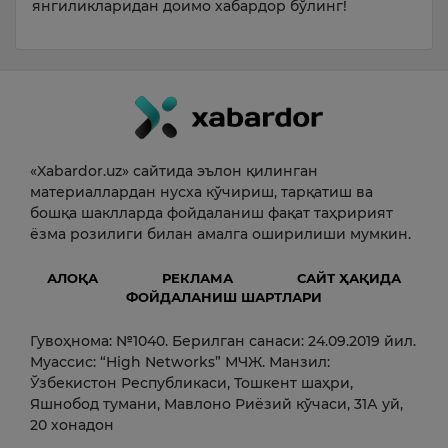
янгиликларидан доимо хабардор бўлинг!
«Xabardor.uz» сайтида эълон қилинган
материаллардан нусха кўчириш, тарқатиш ва
бошқа шаклларда фойдаланиш фақат таҳририят
ёзма розилиги билан амалга оширилиши мумкин.
АЛОҚА
РЕКЛАМА
САЙТ ҲАҚИДА
ФОЙДАЛАНИШ ШАРТЛАРИ
Гувоҳнома: №1040. Берилган санаси: 24.09.2019 йил.
Муассис: “High Networks” МЧЖ. Манзил:
Ўзбекистон Республикаси, Тошкент шаҳри,
Яшнобод тумани, Мавлоно Риёзий кўчаси, 31А уй,
20 хонадон