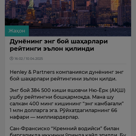
Жаҳон
Дунёнинг энг бой шаҳарлари
рейтинги эълон қилинди
16:02 / 10.04.2025
Henley & Partners компанияси дунёнинг энг
бой шаҳарлари рейтингини эълон қилди.
Энг бой 384 500 киши яшовчи Ню-Ёрк (АҚШ)
ушбу рейтингни бошқармоқда. Мана шу
салкам 400 минг кишининг “энг камбағали”
1 млн долларга эга. Рўйхатдагиларнинг 66
нафари — миллиардерлар.
Сан-Франсиско “Кремний водийси” билан
биргаликда иккинчи ўринда қайд этилди. Бу