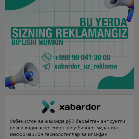
Ўзбекистон ва жаҳонда рўй бераётган энг сўнгги
воқеа-ҳодисалар, спорт, шоу-бизнес, маданият,
информацион технологиялар ва илм-фан