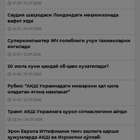
17:03 / 12.07.2026
Саудия шаҳзодаси Лондондаги меҳмонхонада
вафот этди
14:10 / 24.07.2026
Суперкомпьютер ЖЧ ғолиблиги учун тахминларни
янгилади
12:57 / 12.07.2026
20 июль куни қандай об-ҳаво кузатилади?
15:49 / 19.07.2026
Рубио: “АҚШ Украинадаги можарони ҳал қила
оладиган ягона мамлакат”
15:45 / 22.07.2026
Трамп АҚШ Украинага қурол сотмаслигини айтди
22:24 / 24.07.2026
Эрон Европа Иттифоқини тинч аҳолига қарши
ҳужумларда АҚШ ва Исроилни қўллаб-