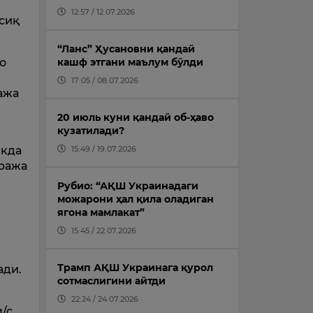
12:57 / 12.07.2026
ссиқ
“Ланс” Ҳусановни қандай
кашф этгани маълум бўлди
о
л
17:05 / 08.07.2026
ража
20 июль куни қандай об-ҳаво
кузатилади?
15:49 / 19.07.2026
икда
аража
Рубио: “АҚШ Украинадаги
можарони ҳал қила оладиган
ягона мамлакат”
15:45 / 22.07.2026
Трамп АҚШ Украинага қурол
ади.
сотмаслигини айтди
22:24 / 24.07.2026
/с