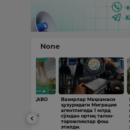
None
А ОБ-ҲАВО
Вазирлар Маҳкамаси
Болалар
ҳузуридаги Миграция
фойдала
агентлигида 1 млрд
қуйма ва
20 дан 6
сўмдан ортиқ талон-
яширинч
0 гача
торожликлар фош
чиқишга
этилди.
ҳолатлар