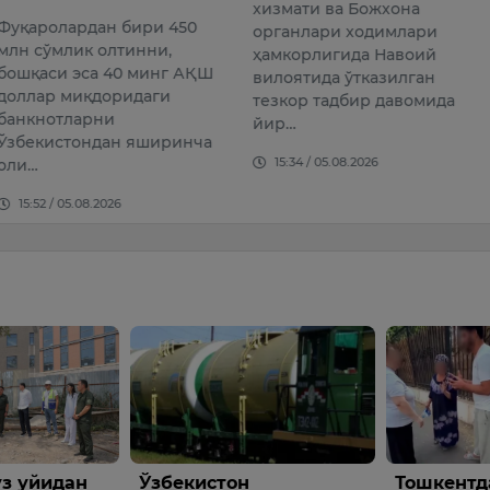
хизмати ва Божхона
Фабио 
дан бири 450
органлари ходимлари
вакилл
к олтинни,
ҳамкорлигида Навоий
учрашу
са 40 минг АҚШ
вилоятида ўтказилган
ҳақида 
қдоридаги
тезкор тадбир давомида
рни
14:50 /
йир…
ндан яширинча
15:34 / 05.08.2026
08.2026
он
Тошкентда маст йигит
Шавка