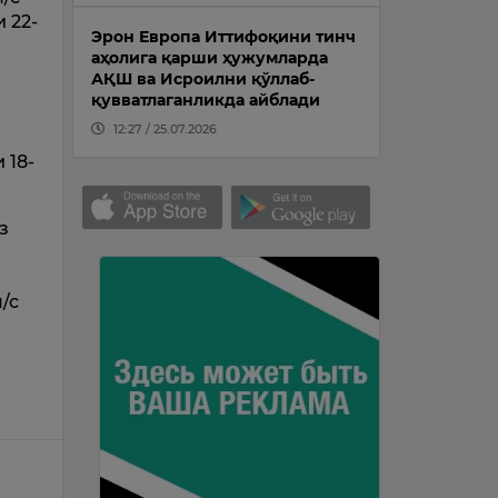
 22-
Эрон Европа Иттифоқини тинч
аҳолига қарши ҳужумларда
АҚШ ва Исроилни қўллаб-
қувватлаганликда айблади
12:27 / 25.07.2026
 18-
з
/с