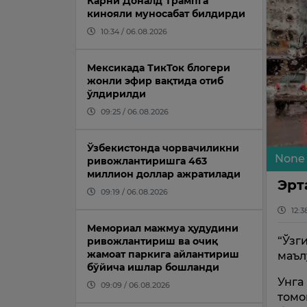
Карни Доналд Трампга
кинояли муносабат билдирди
10:34 / 06.08.2026
Мексикада ТикТок блогери
жонли эфир вақтида отиб
ўлдирилди
09:25 / 06.08.2026
Ўзбекистонда чорвачиликни
None
ривожлантиришга 463
миллион доллар ажратилади
Эрт
09:19 / 06.08.2026
12:3
Мемориал мажмуа ҳудудини
“Ўзг
ривожлантириш ва очиқ
жамоат паркига айлантириш
маъл
бўйича ишлар бошланди
Унга
09:09 / 06.08.2026
томо