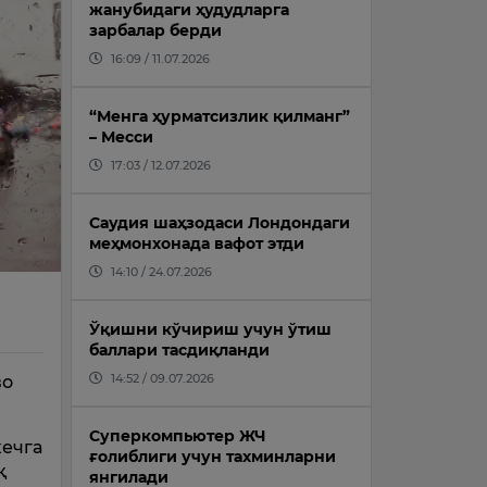
жанубидаги ҳудудларга
зарбалар берди
16:09 / 11.07.2026
“Менга ҳурматсизлик қилманг”
– Месси
17:03 / 12.07.2026
Саудия шаҳзодаси Лондондаги
меҳмонхонада вафот этди
14:10 / 24.07.2026
Ўқишни кўчириш учун ўтиш
баллари тасдиқланди
14:52 / 09.07.2026
во
Суперкомпьютер ЖЧ
кечга
ғолиблиги учун тахминларни
қ
янгилади