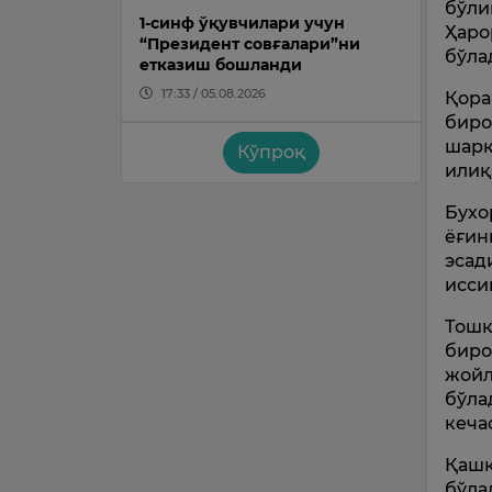
бўли
1-синф ўқувчилари учун
Ҳаро
“Президент совғалари”ни
бўла
етказиш бошланди
17:33 / 05.08.2026
Қора
биро
шарқ
Кўпроқ
илиқ
Бухо
ёғин
эсад
исси
Тошк
биро
жойл
бўла
кеча
Қашқ
бўла