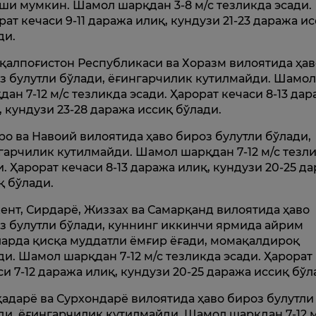
ши мумкин. Шамол шарқдан 3-8 м/с тезликда эсади.
рат кечаси 9-11 даража илиқ, кундузи 21-23 даража и
ди.
қалпоғистон Республикаси ва Хоразм вилоятида ҳав
з булутли бўлади, ёғингарчилик кутилмайди. Шамо
дан 7-12 м/с тезликда эсади. Ҳарорат кечаси 8-13 да
, кундузи 23-28 даража иссиқ бўлади.
ро ва Навоий вилоятида ҳаво бироз булутли бўлади,
гарчилик кутилмайди. Шамол шарқдан 7-12 м/с тезл
и. Ҳарорат кечаси 8-13 даража илиқ, кундузи 20-25 д
қ бўлади.
ент, Сирдарё, Жиззах ва Самарқанд вилоятида ҳаво
з булутли бўлади, куннинг иккинчи ярмида айрим
арда қисқа муддатли ёмғир ёғади, момақалдироқ
ди. Шамол шарқдан 7-12 м/с тезликда эсади. Ҳарорат
си 7-12 даража илиқ, кундузи 20-25 даража иссиқ бўл
адарё ва Сурхондарё вилоятида ҳаво бироз булутли
ди, ёғингарчилик кутилмайди. Шамол шарқдан 7-12 м