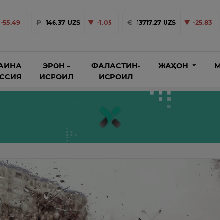
-55.49
₽
146.37 UZS
-1.05
€
13717.27 UZS
-25.83
АИНА
ЭРОН –
ФАЛАСТИН-
ЖАҲОН
М
ОССИЯ
ИСРОИЛ
ИСРОИЛ