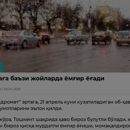
ага баъзи жойларда ёмғир ёғади
8 / 20.04.2025
идромет” эртага, 21 апрель куни кузатиладиган об-ҳа
умотларини эълон қилди.
 кўра, Тошкент шаҳрида ҳаво бироз булутли бўлади, 
н бироз қисқа муддатли ёмғир ёғиши, момақалдиро