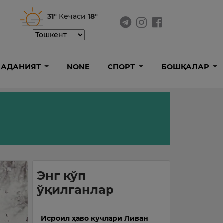
31°
Кечаси
18°
АДАНИЯТ
NONE
СПОРТ
БОШҚАЛАР
Энг кўп
ўқилганлар
Исроил ҳаво кучлари Ливан