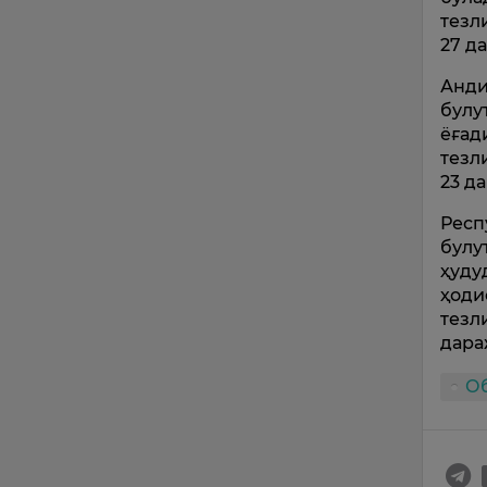
тезл
27 д
Анди
булу
ёғад
тезл
23 д
Респ
булу
ҳуду
ҳоди
тезл
дара
О