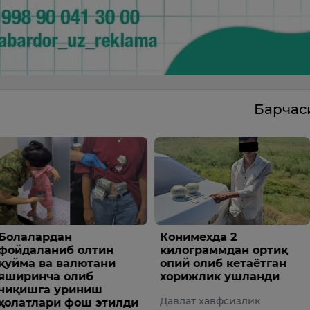
Барча
дан
Конимехда 2
Фабио
ниб олтин
килограммдан ортиқ
маоши
 валютани
опий олиб кетаётган
мишла
а олиб
хорижлик ушланди
Ўзбеки
 уриниш
Давлат хавфсизлик
и фош этилди
жамоас