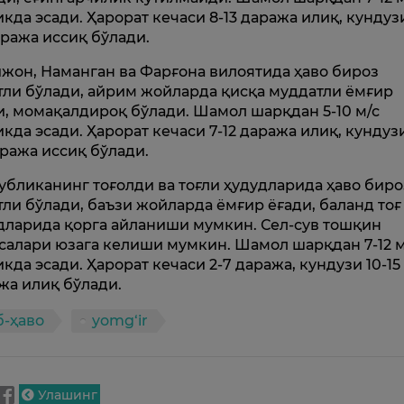
икда эсади. Ҳарорат кечаси 8-13 даража илиқ, кундузи
аража иссиқ бўлади.
жон, Наманган ва Фарғона вилоятида ҳаво бироз
тли бўлади, айрим жойларда қисқа муддатли ёмғир
и, момақалдироқ бўлади. Шамол шарқдан 5-10 м/с
икда эсади. Ҳарорат кечаси 7-12 даража илиқ, кундузи
аража иссиқ бўлади.
убликанинг тоғолди ва тоғли ҳудудларида ҳаво биро
тли бўлади, баъзи жойларда ёмғир ёғади, баланд тоғ
дларида қорга айланиши мумкин. Сел-сув тошқин
салари юзага келиши мумкин. Шамол шарқдан 7-12 м
икда эсади. Ҳарорат кечаси 2-7 даража, кундузи 10-15
жа илиқ бўлади.
б-ҳаво
yomg‘ir
Улашинг