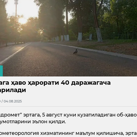
ага ҳаво ҳарорати 40 даражагача
арилади
9 / 04.08.2025
идромет” эртага, 5 август куни кузатиладиган об-ҳаво
умотларини эълон қилди.
ометеорология хизматининг маълум қилишича, эрта