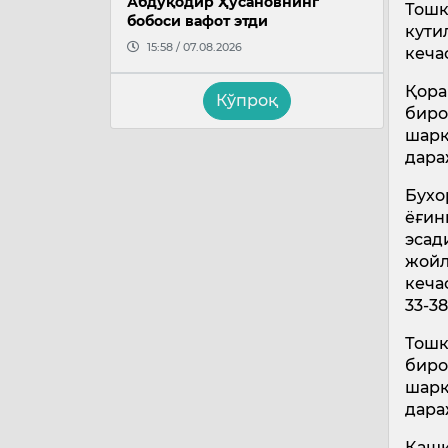
Абдуқодир Ҳусановнинг
Тошк
бобоси вафот этди
кути
15:58 / 07.08.2026
кеча
Қора
Кўпроқ
биро
шарқ
дара
Бухо
ёғин
эсад
жойл
кеча
33-3
Тошк
биро
шарқ
дара
Қашқ