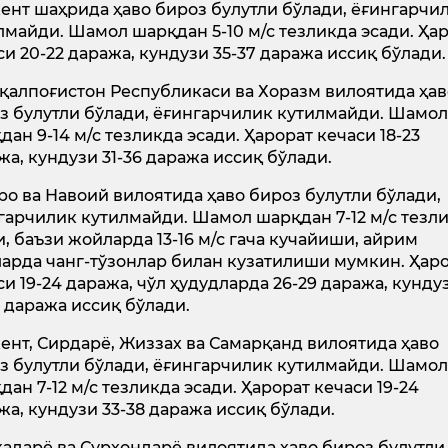
ент шаҳрида ҳаво бироз булутли бўлади, ёғингарчи
лмайди. Шамол шарқдан 5-10 м/с тезликда эсади. Ҳа
си 20-22 даража, кундузи 35-37 даража иссиқ бўлади.
қалпоғистон Республикаси ва Хоразм вилоятида ҳав
з булутли бўлади, ёғингарчилик кутилмайди. Шамо
дан 9-14 м/с тезликда эсади. Ҳарорат кечаси 18-23
жа, кундузи 31-36 даража иссиқ бўлади.
ро ва Навоий вилоятида ҳаво бироз булутли бўлади,
гарчилик кутилмайди. Шамол шарқдан 7-12 м/с тезл
и, баъзи жойларда 13-16 м/с гача кучайиши, айрим
арда чанг-тўзонлар билан кузатилиши мумкин. Ҳар
си 19-24 даража, чўл ҳудудларда 26-29 даража, кунду
8 даража иссиқ бўлади.
ент, Сирдарё, Жиззах ва Самарқанд вилоятида ҳаво
з булутли бўлади, ёғингарчилик кутилмайди. Шамо
дан 7-12 м/с тезликда эсади. Ҳарорат кечаси 19-24
жа, кундузи 33-38 даража иссиқ бўлади.
адарё ва Сурхондарё вилоятида ҳаво бироз булутли