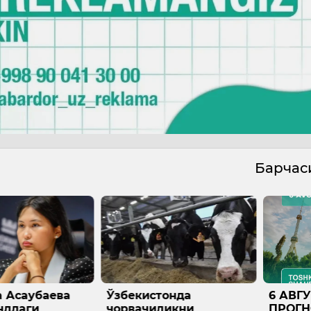
Барча
онда
6 АВГУСТГА ОБ-ҲАВО
Вазир
ликни
ПРОГНОЗИ
ҳузур