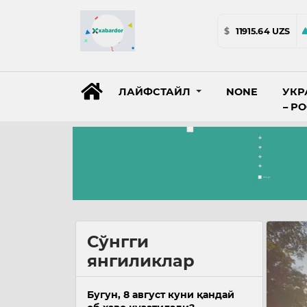
$
11915.64 UZS
ЛАЙФСТАЙЛ
NONE
УКР
– Р
Сўнгги
янгиликлар
Бугун, 8 август куни қандай