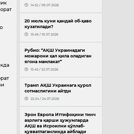
лик
14:52 / 09.07.2026
рорат
20 июль куни қандай об-ҳаво
кузатилади?
о
л
15:49 / 19.07.2026
Рубио: “АҚШ Украинадаги
можарони ҳал қила оладиган
ягона мамлакат”
икда
15:45 / 22.07.2026
орат
зи
Трамп АҚШ Украинага қурол
сотмаслигини айтди
22:24 / 24.07.2026
л
Эрон Европа Иттифоқини тинч
аҳолига қарши ҳужумларда
АҚШ ва Исроилни қўллаб-
қувватлаганликда айблади