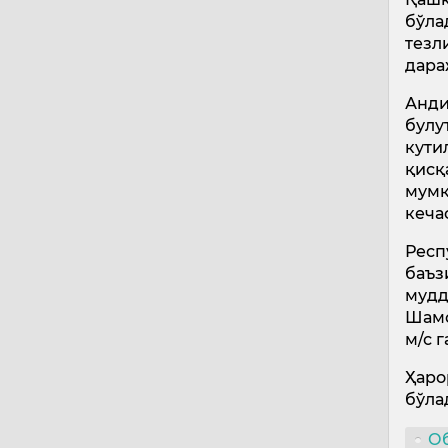
бўла
тезл
дара
Анди
булу
кути
қисқ
мумк
кеча
Респ
баъз
мудд
Шамо
м/с 
Ҳаро
бўла
О