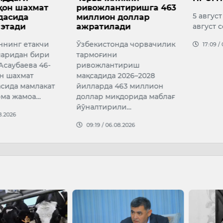
нтиришга 463
агентл
5 август соат 20 дан 6
 доллар
сўмдан
ади
август соат 20 гача
торож
этилди
нда чорвачилик
17:09 / 05.08.2026
и
16:02 /
тириш
 2026–2028
463 миллион
қдорида маблағ
или…
08.2026