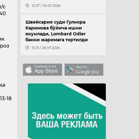
12:27 / 25.07.2026
/с
-40
Швейсария суди Гулнора
Каримова бўйича ишни
якунлади, Lombard Odier
ик
банки жаримага тортилди
ироз
15:21 / 28.07.2026
т
қа
13-18