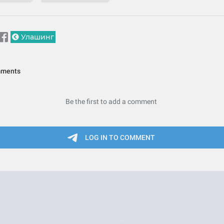
Улашинг