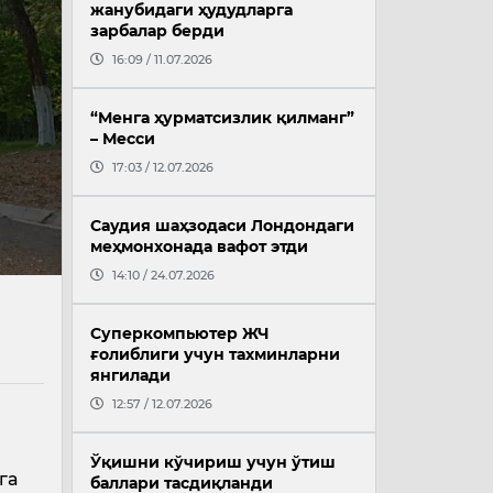
жанубидаги ҳудудларга
зарбалар берди
16:09 / 11.07.2026
“Менга ҳурматсизлик қилманг”
– Месси
17:03 / 12.07.2026
Саудия шаҳзодаси Лондондаги
меҳмонхонада вафот этди
14:10 / 24.07.2026
Суперкомпьютер ЖЧ
ғолиблиги учун тахминларни
янгилади
12:57 / 12.07.2026
Ўқишни кўчириш учун ўтиш
га
баллари тасдиқланди