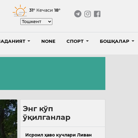
31°
Кечаси
18°
АДАНИЯТ
NONE
СПОРТ
БОШҚАЛАР
Энг кўп
ўқилганлар
Исроил ҳаво кучлари Ливан