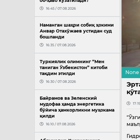
об-ҳаво кузатилади?
16:45 / 07.08.2026
Наманган шаҳри собиқ ҳокими
Анвар Отахўжаев устидан суд
бошланди
16:35 / 07.08.2026
Туркиялик олимнинг “Мен
таниган Ўзбекистон” китоби
None
тақдим этилди
16:30 / 07.08.2026
Эрт
кўт
Байрамов ва Зеленский
17:1
мудофаа ҳамда энергетика
бўйича ҳамкорликни муҳокама
қилди
“Ўзг
маъл
16:10 / 07.08.2026
Гидр