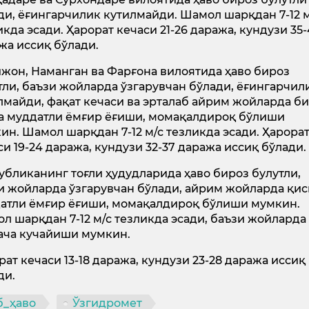
ди, ёғингарчилик кутилмайди. Шамол шарқдан 7-12 м
икда эсади. Ҳарорат кечаси 21-26 даража, кундузи 35
жа иссиқ бўлади.
жон, Наманган ва Фарғона вилоятида ҳаво бироз
тли, баъзи жойларда ўзгарувчан бўлади, ёғингарчил
лмайди, фақат кечаси ва эрталаб айрим жойларда б
а муддатли ёмғир ёғиши, момақалдироқ бўлиши
ин. Шамол шарқдан 7-12 м/с тезликда эсади. Ҳарора
си 19-24 даража, кундузи 32-37 даража иссиқ бўлади.
убликанинг тоғли ҳудудларида ҳаво бироз булутли,
и жойларда ўзгарувчан бўлади, айрим жойларда қис
атли ёмғир ёғиши, момақалдироқ бўлиши мумкин.
л шарқдан 7-12 м/с тезликда эсади, баъзи жойларда 
гача кучайиши мумкин.
рат кечаси 13-18 даража, кундузи 23-28 даража иссиқ
ди.
б_ҳаво
Ўзгидромет