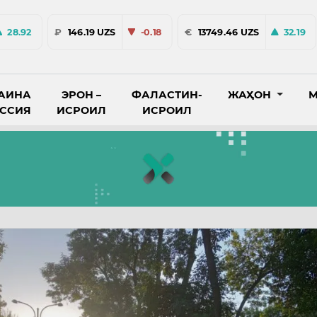
28.92
₽
146.19 UZS
-0.18
€
13749.46 UZS
32.19
АИНА
ЭРОН –
ФАЛАСТИН-
ЖАҲОН
М
ОССИЯ
ИСРОИЛ
ИСРОИЛ