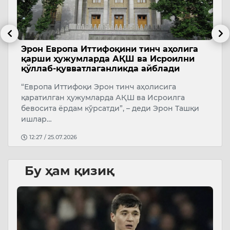
и
Эрон Европа Иттифоқини тинч аҳолига
Т
қарши ҳужумларда АҚШ ва Исроилни
с
қўллаб-қувватлаганликда айблади
А
“Европа Иттифоқи Эрон тинч аҳолисига
У
қаратилган ҳужумларда АҚШ ва Исроилга
бевосита ёрдам кўрсатди”, – деди Эрон Ташқи
ишлар…
12:27 / 25.07.2026
Бу ҳам қизиқ