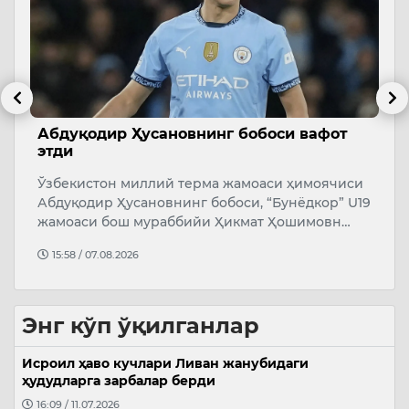
и
Абдуқодир Ҳусановнинг бобоси вафот
В
этди
М
о
Ўзбекистон миллий терма жамоаси ҳимоячиси
Абдуқодир Ҳусановнинг бобоси, “Бунёдкор” U19
жамоаси бош мураббийи Ҳикмат Ҳошимовн…
15:58 / 07.08.2026
Энг кўп ўқилганлар
Исроил ҳаво кучлари Ливан жанубидаги
ҳудудларга зарбалар берди
16:09 / 11.07.2026