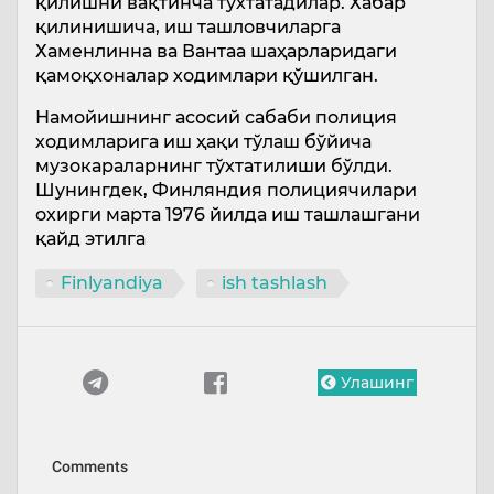
қилишни вақтинча тўхтатадилар. Хабар
қилинишича, иш ташловчиларга
Хаменлинна ва Вантаа шаҳарларидаги
қамоқхоналар ходимлари қўшилган.
Намойишнинг асосий сабаби полиция
ходимларига иш ҳақи тўлаш бўйича
музокараларнинг тўхтатилиши бўлди.
Шунингдек, Финляндия полициячилари
охирги марта 1976 йилда иш ташлашгани
қайд этилга
Finlyandiya
ish tashlash
Улашинг