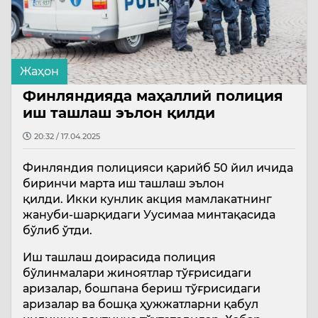
Жаҳон
Финляндияда маҳаллий полиция
иш ташлаш эълон қилди
20:32 / 17.04.2025
Финляндия полицияси қарийб 50 йил ичида
биринчи марта иш ташлаш эълон
қилди. Икки кунлик акция мамлакатнинг
жануби-шарқидаги Уусимаа минтақасида
бўлиб ўтди.
Иш ташлаш доирасида полиция
бўлинмалари жиноятлар тўғрисидаги
аризалар, бошпана бериш тўғрисидаги
аризалар ва бошқа ҳужжатларни қабул