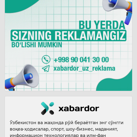
Ўзбекистон ва жаҳонда рўй бераётган энг сўнгги
воқеа-ҳодисалар, спорт, шоу-бизнес, маданият,
информацион технологиялар ва илм-фан