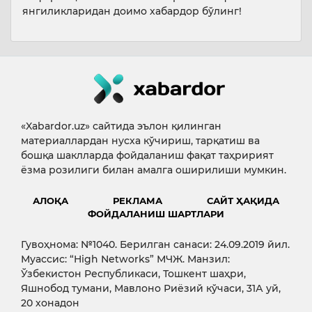
янгиликларидан доимо хабардор бўлинг!
«Xabardor.uz» сайтида эълон қилинган
материаллардан нусха кўчириш, тарқатиш ва
бошқа шаклларда фойдаланиш фақат таҳририят
ёзма розилиги билан амалга оширилиши мумкин.
АЛОҚА
РЕКЛАМА
САЙТ ҲАҚИДА
ФОЙДАЛАНИШ ШАРТЛАРИ
Гувоҳнома: №1040. Берилган санаси: 24.09.2019 йил.
Муассис: “High Networks” МЧЖ. Манзил:
Ўзбекистон Республикаси, Тошкент шаҳри,
Яшнобод тумани, Мавлоно Риёзий кўчаси, 31А уй,
20 хонадон