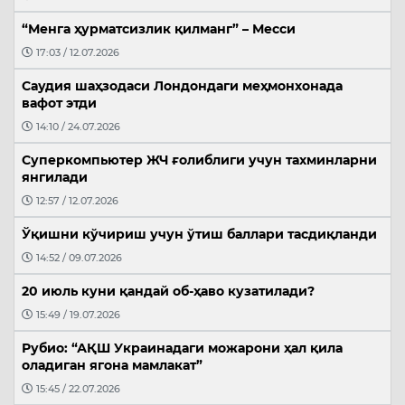
“Менга ҳурматсизлик қилманг” – Месси
17:03 / 12.07.2026
Саудия шаҳзодаси Лондондаги меҳмонхонада
вафот этди
14:10 / 24.07.2026
Суперкомпьютер ЖЧ ғолиблиги учун тахминларни
янгилади
12:57 / 12.07.2026
Ўқишни кўчириш учун ўтиш баллари тасдиқланди
14:52 / 09.07.2026
20 июль куни қандай об-ҳаво кузатилади?
15:49 / 19.07.2026
Рубио: “АҚШ Украинадаги можарони ҳал қила
оладиган ягона мамлакат”
15:45 / 22.07.2026