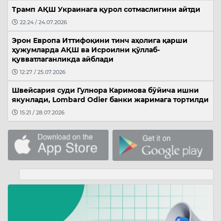
Трамп АҚШ Украинага қурол сотмаслигини айтди
22:24 / 24.07.2026
Эрон Европа Иттифоқини тинч аҳолига қарши
ҳужумларда АҚШ ва Исроилни қўллаб-
қувватлаганликда айблади
12:27 / 25.07.2026
Швейсария суди Гулнора Каримова бўйича ишни
якунлади, Lombard Odier банки жаримага тортилди
15:21 / 28.07.2026