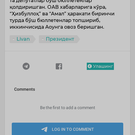
та депутатлар бўш бюллетенлар
қолдиришган. ОАВ хабарларига кўра,
“Ҳизбуллоҳ” ва “Амал” ҳаракати биринчи
турда бўш бюллетенлар топшириб,
иккинчисида Аоунга овоз беришган.
Livan
Президент
Улашинг