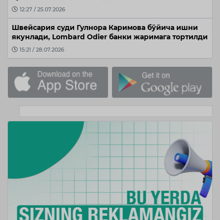
12:27 / 25.07.2026
Швейсария суди Гулнора Каримова бўйича ишни
якунлади, Lombard Odier банки жаримага тортилди
15:21 / 28.07.2026