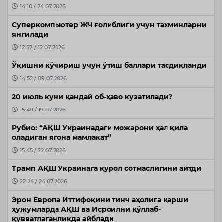
14:10 / 24.07.2026
Суперкомпьютер ЖЧ ғолиблиги учун тахминларни
янгилади
12:57 / 12.07.2026
Ўқишни кўчириш учун ўтиш баллари тасдиқланди
14:52 / 09.07.2026
20 июль куни қандай об-ҳаво кузатилади?
15:49 / 19.07.2026
Рубио: “АҚШ Украинадаги можарони ҳал қила
оладиган ягона мамлакат”
15:45 / 22.07.2026
Трамп АҚШ Украинага қурол сотмаслигини айтди
22:24 / 24.07.2026
Эрон Европа Иттифоқини тинч аҳолига қарши
ҳужумларда АҚШ ва Исроилни қўллаб-
қувватлаганликда айблади