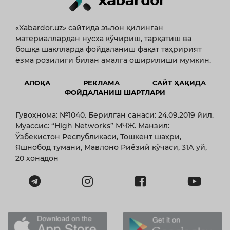
«Xabardor.uz» сайтида эълон қилинган
материаллардан нусха кўчириш, тарқатиш ва
бошқа шаклларда фойдаланиш фақат таҳририят
ёзма розилиги билан амалга оширилиши мумкин.
АЛОҚА
РЕКЛАМА
САЙТ ҲАҚИДА
ФОЙДАЛАНИШ ШАРТЛАРИ
Гувоҳнома: №1040. Берилган санаси: 24.09.2019 йил.
Муассис: “High Networks” МЧЖ. Манзил:
Ўзбекистон Республикаси, Тошкент шаҳри,
Яшнобод тумани, Мавлоно Риёзий кўчаси, 31А уй,
20 хонадон