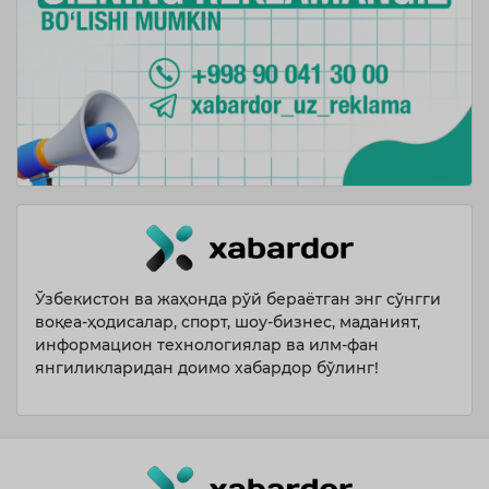
Ўзбекистон ва жаҳонда рўй бераётган энг сўнгги
воқеа-ҳодисалар, спорт, шоу-бизнес, маданият,
информацион технологиялар ва илм-фан
янгиликларидан доимо хабардор бўлинг!