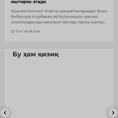
иштирок этади
а
Қозоғистоннинг етакчи шахматчиларидан бири
Ў
Бибисора Асаубаева 46-Бутунжаҳон шахмат
р
олимпиадасида мамлакат аёллар терма жамоа…
4
й
15:16 / 06.08.2026
Бу ҳам қизиқ