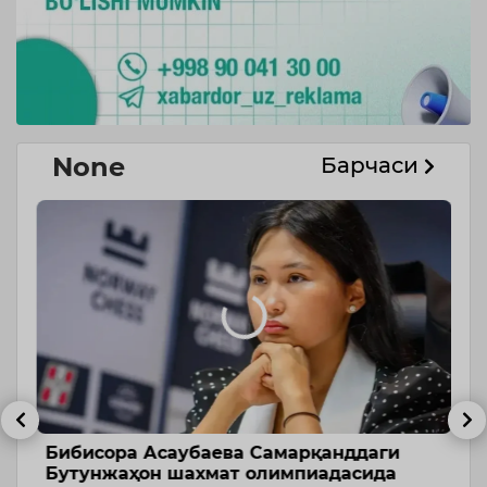
None
Барчаси
Бибисора Асаубаева Самарқанддаги
Ў
Бутунжаҳон шахмат олимпиадасида
р