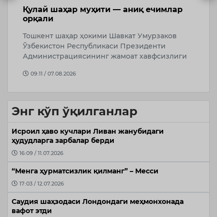
Қулай шаҳар муҳити — аниқ ечимлар
Х
га
орқали
а
Тошкент шаҳар ҳокими Шавкат Умурзаков
Х
Ўзбекистон Республикаси Президенти
в
Администрациясининг жамоат хавфсизлиги
о
“
09:11 / 07.08.2026
Энг кўп ўқилганлар
Исроил ҳаво кучлари Ливан жанубидаги
ҳудудларга зарбалар берди
16:09 / 11.07.2026
“Менга ҳурматсизлик қилманг” – Месси
17:03 / 12.07.2026
Саудия шаҳзодаси Лондондаги меҳмонхонада
вафот этди