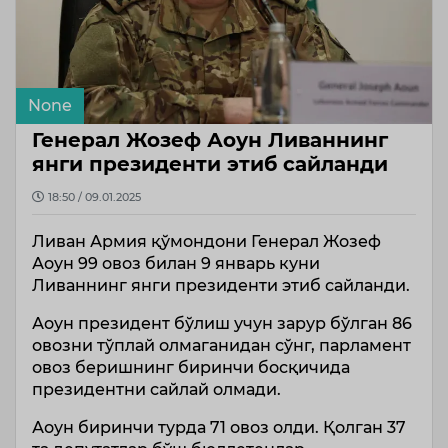
None
Генерал Жозеф Аоун Ливаннинг
янги президенти этиб сайланди
18:50 / 09.01.2025
Ливан Армия қўмондони Генерал Жозеф
Аоун 99 овоз билан 9 январь куни
Ливаннинг янги президенти этиб сайланди.
Аоун президент бўлиш учун зарур бўлган 86
овозни тўплай олмаганидан сўнг, парламент
овоз беришнинг биринчи босқичида
президентни сайлай олмади.
Аоун биринчи турда 71 овоз олди. Қолган 37