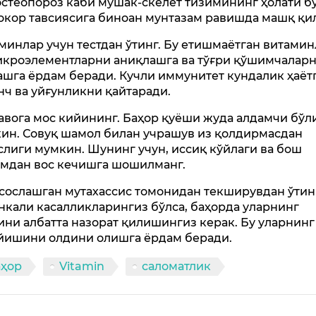
остеопороз каби мушак-скелет тизимининг ҳолати бў
кор тавсиясига биноан мунтазам равишда машқ қил
минлар учун тестдан ўтинг. Бу етишмаётган витами
икроэлементларни аниқлашга ва тўғри қўшимчалар
ашга ёрдам беради. Кучли иммунитет кундалик ҳаёт
нч ва уйғунликни қайтаради.
авога мос кийининг. Баҳор қуёши жуда алдамчи бў
ин. Совуқ шамол билан учрашув из қолдирмасдан
слиги мумкин. Шунинг учун, иссиқ кўйлаги ва бош
мдан вос кечишга шошилманг.
сослашган мутахассис томонидан текширувдан ўтин
нкали касалликларингиз бўлса, баҳорда уларнинг
ини албатта назорат қилишингиз керак. Бу уларнинг
йишини олдини олишга ёрдам беради.
аҳор
Vitamin
саломатлик