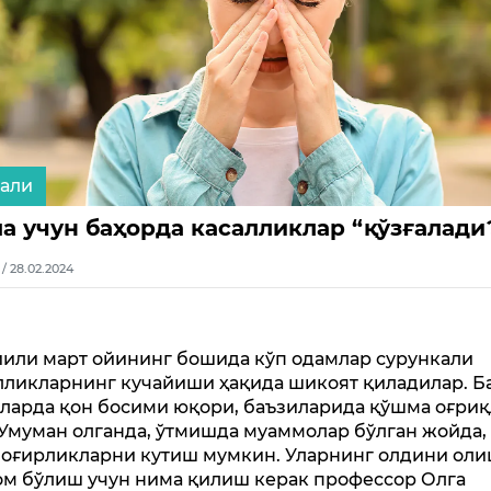
али
а учун баҳорда касалликлар “қўзғалади
6 / 28.02.2024
йили март ойининг бошида кўп одамлар сурункали
лликларнинг кучайиши ҳақида шикоят қиладилар. Б
ларда қон босими юқори, баъзиларида қўшма оғри
 Умуман олганда, ўтмишда муаммолар бўлган жойда,
 оғирликларни кутиш мумкин. Уларнинг олдини оли
ом бўлиш учун нима қилиш керак профессор Олга