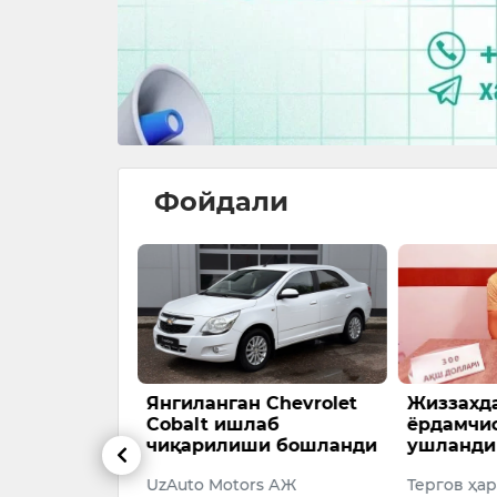
Фойдали
 “Болалар
Янгиланган Chevrolet
Жиззахда
й меҳнатга
Cobalt ишлаб
ёрдамчис
риш —
чиқарилиши бошланди
ушланди
тъий
UzAuto Motors АЖ
Тергов ҳа
натижаси”