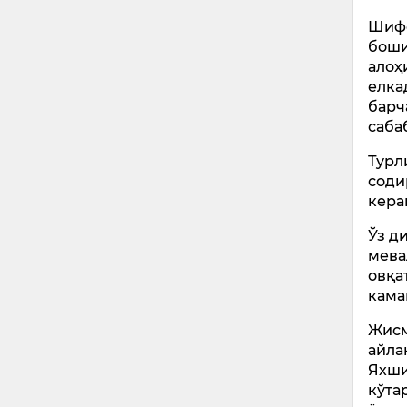
Шифо
боши
алоҳ
елка
барч
саба
Турл
соди
кера
Ўз д
мева
овқа
кама
Жисм
айла
Яхши
кўта