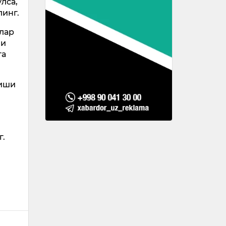
лса,
инг.
нлар
ни
га
лиши
г.