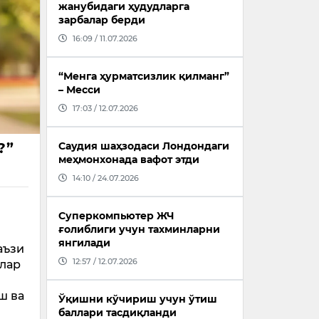
жанубидаги ҳудудларга
зарбалар берди
16:09 / 11.07.2026
“Менга ҳурматсизлик қилманг”
– Месси
17:03 / 12.07.2026
?”
Саудия шаҳзодаси Лондондаги
меҳмонхонада вафот этди
14:10 / 24.07.2026
Суперкомпьютер ЖЧ
ғолиблиги учун тахминларни
янгилади
аъзи
12:57 / 12.07.2026
қлар
ш ва
Ўқишни кўчириш учун ўтиш
баллари тасдиқланди