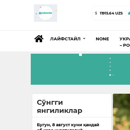
$
11915.64 UZS
ЛАЙФСТАЙЛ
NONE
УКР
– Р
Сўнгги
янгиликлар
Бугун, 8 август куни қандай