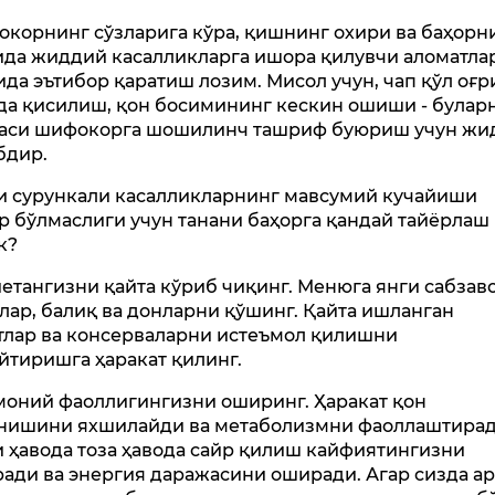
корнинг сўзларига кўра, қишнинг охири ва баҳорн
да жиддий касалликларга ишора қилувчи аломатла
ида эътибор қаратиш лозим. Мисол учун, чап қўл оғр
да қисилиш, қон босимининг кескин ошиши - булар
аси шифокорга шошилинч ташриф буюриш учун жи
бдир.
и сурункали касалликларнинг мавсумий кучайиши
р бўлмаслиги учун танани баҳорга қандай тайёрлаш
к?
иетангизни қайта кўриб чиқинг. Менюга янги сабзаво
лар, балиқ ва донларни қўшинг. Қайта ишланган
тлар ва консерваларни истеъмол қилишни
йтиришга ҳаракат қилинг.
оний фаоллигингизни оширинг. Ҳаракат қон
нишини яхшилайди ва метаболизмни фаоллаштирад
 ҳавода тоза ҳавода сайр қилиш кайфиятингизни
ради ва энергия даражасини оширади. Агар сизда а