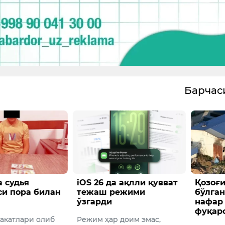
Барча
 судья
iOS 26 да ақлли қувват
Қозоғи
и пора билан
тежаш режими
бўлган
ўзгарди
нафар
фуқаро
ракатлари олиб
Режим ҳар доим эмас,