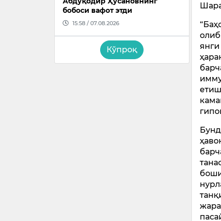
Абдуқодир Ҳусановнинг
Шара
бобоси вафот этди
15:58 / 07.08.2026
“Баҳ
олиб
янги
Кўпроқ
ҳара
барч
имму
етиш
кама
гипо
Бунд
ҳаво
барч
тана
боши
нурл
танқ
жара
паса