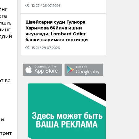
12:27 / 25.07.2026
инг
рга
Швейсария суди Гулнора
иши,
Каримова бўйича ишни
нинг
якунлади, Lombard Odier
ддий
банки жаримага тортилди
15:21 / 28.07.2026
т ва
и.
ртрит