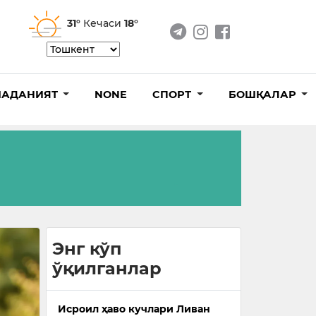
31°
Кечаси
18°
АДАНИЯТ
NONE
СПОРТ
БОШҚАЛАР
Энг кўп
ўқилганлар
Исроил ҳаво кучлари Ливан