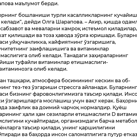
пова маълумот берди.
орнинг бошланиши турли касалликларнинг кучайиш
 келади”, дейди Олга Шарапова. – Ахир, қишда одам
 сабзавот ва меваларни камроқ истеъмол қиладилар
кат қилишади ва тоза ҳавода зўрға юришади. Буларн
аси уйқучанликка, кайфиятнинг ўзгаришига,
нитетнинг заифлашишига ва витаминлар
маслигига олиб келади. Танадаги заҳираларнинг
йиши туфайли витаминлар етишмаслиги-
витаминозга олиб келади.
ан ташқари, атмосфера босимининг кескин ва об-
нинг тез-тез ўзгариши стрессга айланади. Буларнин
аси бизнинг фаровонлигимизга таъсир қилади. Инс
си ўзгаришларга мослашиш учун вақт керак. Баҳорн
да заифлик ва доимий чарчоқ нормалдир. Қуёш
арининг ҳали ҳам сезиларли етишмаслиги D витами
ислигини кучайтиради, организмдаги барча метабо
ёнларга таъсир қилади, унинг қаршилигини
йтиради ва баҳорда инсон саломатлигига путур етка