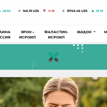
28.92
₽
146.19 UZS
-0.18
€
13749.46 UZS
32.19
АИНА
ЭРОН –
ФАЛАСТИН-
ЖАҲОН
М
ОССИЯ
ИСРОИЛ
ИСРОИЛ