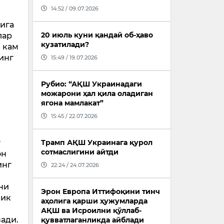
14:52 / 09.07.2026
ига
20 июль куни қандай об-ҳаво
лар
кузатилади?
, кам
инг
15:49 / 19.07.2026
Рубио: “АҚШ Украинадаги
можарони ҳал қила оладиган
ягона мамлакат”
15:45 / 22.07.2026
г
Трамп АҚШ Украинага қурол
сотмаслигини айтди
он
инг
22:24 / 24.07.2026
ни
Эрон Европа Иттифоқини тинч
лик
аҳолига қарши ҳужумларда
АҚШ ва Исроилни қўллаб-
зади.
қувватлаганликда айблади