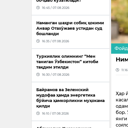
об-ҳаво кузатилади?
16:45 / 07.08.2026
Наманган шаҳри собиқ ҳокими
Анвар Отахўжаев устидан суд
бошланди
16:35 / 07.08.2026
Фойд
Туркиялик олимнинг “Мен
Ним
таниган Ўзбекистон” китоби
тақдим этилди
11:1
16:30 / 07.08.2026
Байрамов ва Зеленский
Ҳар 
мудофаа ҳамда энергетика
каса
бўйича ҳамкорликни муҳокама
одам
қилди
бор.
16:10 / 07.08.2026
янги
соғл