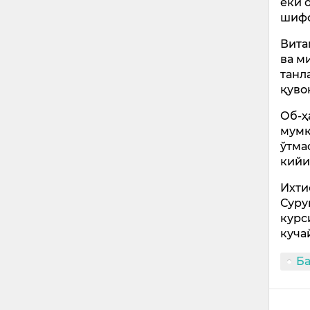
ёки 
шифо
Вита
ва м
танл
қуво
Об-ҳ
мумк
ўтма
кийи
Ихти
Суру
курс
куча
Б