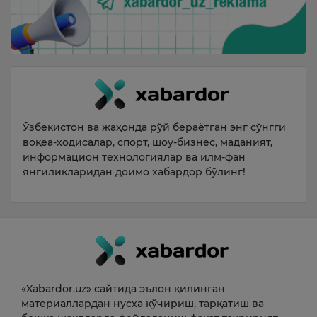
Ўзбекистон ва жаҳонда рўй бераётган энг сўнгги
воқеа-ҳодисалар, спорт, шоу-бизнес, маданият,
информацион технологиялар ва илм-фан
янгиликларидан доимо хабардор бўлинг!
«Xabardor.uz» сайтида эълон қилинган
материаллардан нусха кўчириш, тарқатиш ва