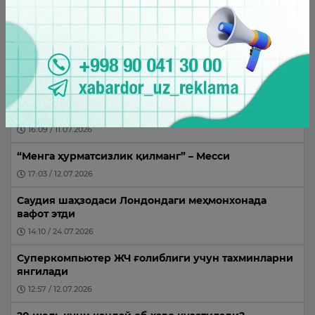
14:48 / 09.08.2026
Энг кўп ўқилганлар
Исроил ҳаво кучлари Ливан жанубидаги
ҳудудларга зарбалар берди
16:09 / 11.07.2026
“Менга ҳурматсизлик қилманг” – Месси
17:03 / 12.07.2026
Саудия шаҳзодаси Лондондаги меҳмонхонада
вафот этди
14:10 / 24.07.2026
Суперкомпьютер ЖЧ ғолиблиги учун тахминларни
янгилади
12:57 / 12.07.2026