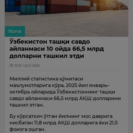
None
Ўзбекистон ташқи савдо
айланмаси 10 ойда 66,5 млрд
долларни ташкил этди
10:51 / 22.11.2025
Миллий статистика қўмитаси
маълумотларига кўра, 2025 йил январь–
октябрь ойларида Ўзбекистоннинг ташқи
савдо айланмаси 66,5 млрд АҚШ долларини
ташкил этган.
Бу кўрсаткич ўтган йилнинг мос даврига
нисбатан 11,8 млрд АҚШ долларига ёки 21,5
фоизга ошган.