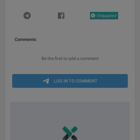
Улашинг