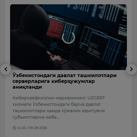
Ўзбекистондаги давлат ташкилотлари
Э
й
серверларига киберҳужумлар
а
аниқланди
д
Киберхавфсизлик марказининг UZCERT
Ў
хизмати Ўзбекистондаги барча давлат
о
нт
ташкилотлари ҳамда хўжалик юритувчи
д
и”
субъектларни кибе…
14:56 / 09.08.2026