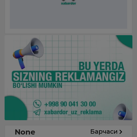
None
Барчаси