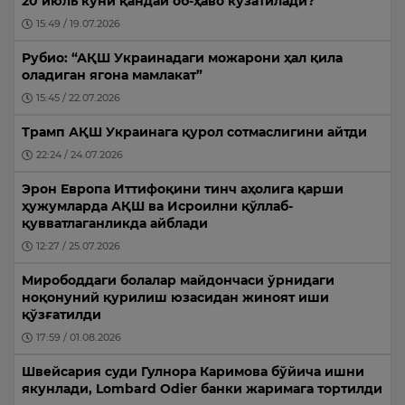
20 июль куни қандай об-ҳаво кузатилади?
15:49 / 19.07.2026
Рубио: “АҚШ Украинадаги можарони ҳал қила
оладиган ягона мамлакат”
15:45 / 22.07.2026
Трамп АҚШ Украинага қурол сотмаслигини айтди
22:24 / 24.07.2026
Эрон Европа Иттифоқини тинч аҳолига қарши
ҳужумларда АҚШ ва Исроилни қўллаб-
қувватлаганликда айблади
12:27 / 25.07.2026
Мирободдаги болалар майдончаси ўрнидаги
ноқонуний қурилиш юзасидан жиноят иши
қўзғатилди
17:59 / 01.08.2026
Швейсария суди Гулнора Каримова бўйича ишни
якунлади, Lombard Odier банки жаримага тортилди