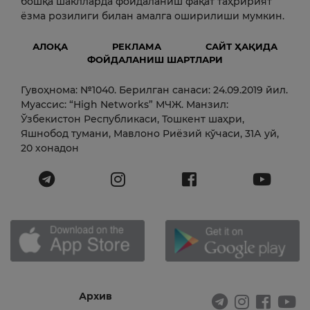
бошқа шаклларда фойдаланиш фақат таҳририят
ёзма розилиги билан амалга оширилиши мумкин.
АЛОҚА
РЕКЛАМА
САЙТ ҲАҚИДА
ФОЙДАЛАНИШ ШАРТЛАРИ
Гувоҳнома: №1040. Берилган санаси: 24.09.2019 йил.
Муассис: “High Networks” МЧЖ. Манзил:
Ўзбекистон Республикаси, Тошкент шаҳри,
Яшнобод тумани, Мавлоно Риёзий кўчаси, 31А уй,
20 хонадон
Архив