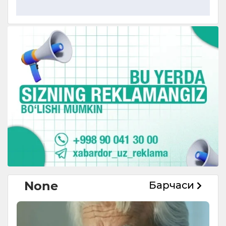
None
Барчаси