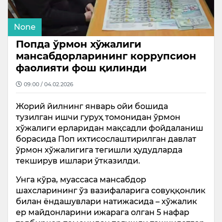
None
Попда ўрмон хўжалиги
мансабдорларининг коррупсион
фаолияти фош қилинди
09:00 / 04.02.2026
Жорий йилнинг январь ойи бошида
тузилган ишчи гуруҳ томонидан ўрмон
хўжалиги ерларидан мақсадли фойдаланиш
борасида Поп ихтисослаштирилган давлат
ўрмон хўжалигига тегишли ҳудудларда
текширув ишлари ўтказилди.
Унга кўра, муассаса мансабдор
шахсларининг ўз вазифаларига совуққонлик
билан ёндашувлари натижасида – хўжалик
ер майдонларини ижарага олган 5 нафар