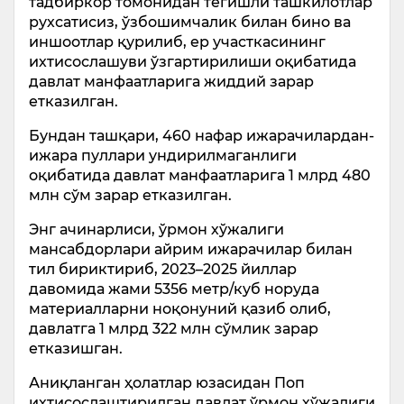
тадбиркор томонидан тегишли ташкилотлар
рухсатисиз, ўзбошимчалик билан бино ва
иншоотлар қурилиб, ер участкасининг
ихтисослашуви ўзгартирилиши оқибатида
давлат манфаатларига жиддий зарар
етказилган.
Бундан ташқари, 460 нафар ижарачилардан-
ижара пуллари ундирилмаганлиги
оқибатида давлат манфаатларига 1 млрд 480
млн сўм зарар етказилган.
Энг ачинарлиси, ўрмон хўжалиги
мансабдорлари айрим ижарачилар билан
тил бириктириб, 2023–2025 йиллар
давомида жами 5356 метр/куб норуда
материалларни ноқонуний қазиб олиб,
давлатга 1 млрд 322 млн сўмлик зарар
етказишган.
Аниқланган ҳолатлар юзасидан Поп
ихтисослаштирилган давлат ўрмон хўжалиги