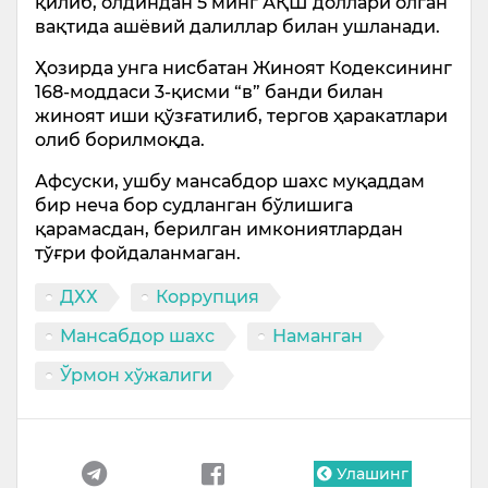
қилиб, олдиндан 5 минг АҚШ доллари олган
вақтида ашёвий далиллар билан ушланади.
Ҳозирда унга нисбатан Жиноят Кодексининг
168-моддаси 3-қисми “в” банди билан
жиноят иши қўзғатилиб, тергов ҳаракатлари
олиб борилмоқда.
Афсуски, ушбу мансабдор шахс муқаддам
бир неча бор судланган бўлишига
қарамасдан, берилган имкониятлардан
тўғри фойдаланмаган.
ДХХ
Коррупция
Мансабдор шахс
Наманган
Ўрмон хўжалиги
Улашинг