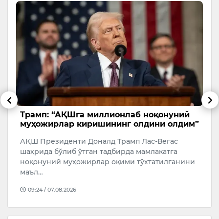
Трамп: “АҚШга миллионлаб ноқонуний
Ҳ
муҳожирлар киришининг олдини олдим”
и
АҚШ Президенти Доналд Трамп Лас-Вегас
Ҳ
шаҳрида бўлиб ўтган тадбирда мамлакатга
“
ноқонуний муҳожирлар оқими тўхтатилганини
Т
маъл…
а
09:24 / 07.08.2026