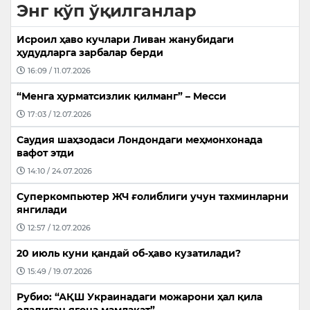
Энг кўп ўқилганлар
Исроил ҳаво кучлари Ливан жанубидаги
ҳудудларга зарбалар берди
16:09 / 11.07.2026
“Менга ҳурматсизлик қилманг” – Месси
17:03 / 12.07.2026
Саудия шаҳзодаси Лондондаги меҳмонхонада
вафот этди
14:10 / 24.07.2026
Суперкомпьютер ЖЧ ғолиблиги учун тахминларни
янгилади
12:57 / 12.07.2026
20 июль куни қандай об-ҳаво кузатилади?
15:49 / 19.07.2026
Рубио: “АҚШ Украинадаги можарони ҳал қила