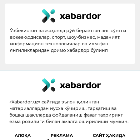
Ўзбекистон ва жаҳонда рўй бераётган энг сўнгги
воқеа-ҳодисалар, спорт, шоу-бизнес, маданият,
информацион технологиялар ва илм-фан
янгиликларидан доимо хабардор бўлинг!
«Xabardor.uz» сайтида эълон қилинган
материаллардан нусха кўчириш, тарқатиш ва
бошқа шаклларда фойдаланиш фақат таҳририят
ёзма розилиги билан амалга оширилиши мумкин.
АЛОҚА
РЕКЛАМА
САЙТ ҲАҚИДА