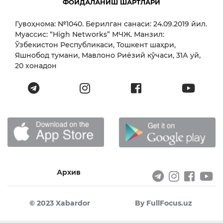
ФОЙДАЛАНИШ ШАРТЛАРИ
Гувоҳнома: №1040. Берилган санаси: 24.09.2019 йил.
Муассис: “High Networks” МЧЖ. Манзил:
Ўзбекистон Республикаси, Тошкент шаҳри,
Яшнобод тумани, Мавлоно Риёзий кўчаси, 31А уй,
20 хонадон
Архив
© 2023 Xabardor
By FullFocus.uz