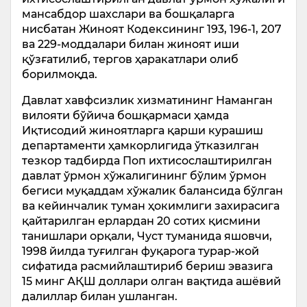
мансабдор шахслари ва бошқаларга
нисбатан Жиноят Кодексининг 193, 196-1, 207
ва 229-моддалари билан жиноят иши
қўзғатилиб, тергов ҳаракатлари олиб
борилмоқда.
Давлат хавфсизлик хизматининг Наманган
вилояти бўйича бошқармаси ҳамда
Иқтисодий жиноятларга қарши курашиш
департаменти ҳамкорлигида ўтказилган
тезкор тадбирда Поп ихтисослаштирилган
давлат ўрмон хўжалигининг бўлим ўрмон
бегиси муқаддам хўжалик балансида бўлган
ва кейинчалик туман ҳокимлиги захирасига
қайтарилган ерлардан 20 сотих қисмини
танишлари орқали, Чуст туманида яшовчи,
1998 йилда туғилган фуқарога турар-жой
сифатида расмийлаштириб бериш эвазига
15 минг АҚШ доллари олган вақтида ашёвий
далиллар билан ушланган.