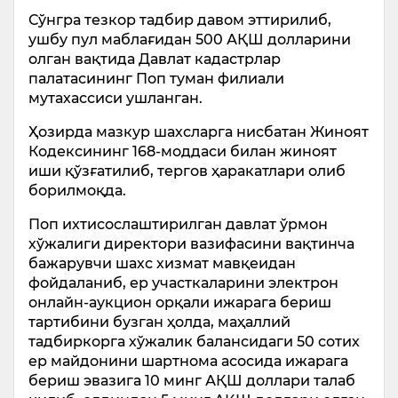
Сўнгра тезкор тадбир давом эттирилиб,
ушбу пул маблағидан 500 АҚШ долларини
олган вақтида Давлат кадастрлар
палатасининг Поп туман филиали
мутахассиси ушланган.
Ҳозирда мазкур шахсларга нисбатан Жиноят
Кодексининг 168-моддаси билан жиноят
иши қўзғатилиб, тергов ҳаракатлари олиб
борилмоқда.
Поп ихтисослаштирилган давлат ўрмон
хўжалиги директори вазифасини вақтинча
бажарувчи шахс хизмат мавқеидан
фойдаланиб, ер участкаларини электрон
онлайн-аукцион орқали ижарага бериш
тартибини бузган ҳолда, маҳаллий
тадбиркорга хўжалик балансидаги 50 сотих
ер майдонини шартнома асосида ижарага
бериш эвазига 10 минг АҚШ доллари талаб