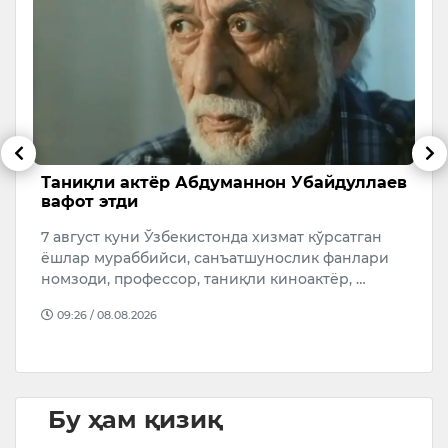
б
Таниқли актёр Абдуманнон Убайдуллаев
А
вафот этди
с
7 август куни Ўзбекистонда хизмат кўрсатган
А
ёшлар мураббийси, санъатшунослик фанлари
қ
т
номзоди, профессор, таниқли киноактёр, …
“
…
09:26 / 08.08.2026
Бу ҳам қизиқ