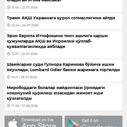
оладиган ягона мамлакат”
15:45 / 22.07.2026
Трамп АҚШ Украинага қурол сотмаслигини айтди
22:24 / 24.07.2026
Эрон Европа Иттифоқини тинч аҳолига қарши
ҳужумларда АҚШ ва Исроилни қўллаб-
қувватлаганликда айблади
12:27 / 25.07.2026
Швейсария суди Гулнора Каримова бўйича ишни
якунлади, Lombard Odier банки жаримага тортилди
15:21 / 28.07.2026
Мирободдаги болалар майдончаси ўрнидаги
ноқонуний қурилиш юзасидан жиноят иши
қўзғатилди
17:59 / 01.08.2026