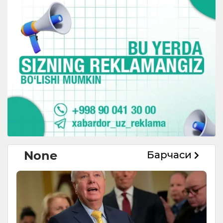
None
Барчаси