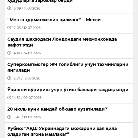
ҳудудларга зарбалар берди
16:09 / 11.07.2026
“Менга ҳурматсизлик қилманг” – Месси
17:03 / 12.07.2026
Саудия шаҳзодаси Лондондаги меҳмонхонада
вафот этди
14:10 / 24.07.2026
Суперкомпьютер ЖЧ ғолиблиги учун тахминларни
янгилади
12:57 / 12.07.2026
Ўқишни кўчириш учун ўтиш баллари тасдиқланди
14:52 / 09.07.2026
20 июль куни қандай об-ҳаво кузатилади?
15:49 / 19.07.2026
Рубио: “АҚШ Украинадаги можарони ҳал қила
оладиган ягона мамлакат”