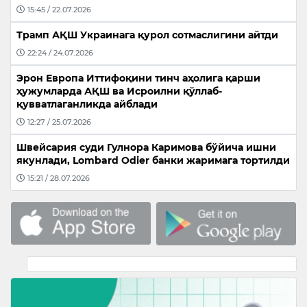
15:45 / 22.07.2026
Трамп АҚШ Украинага қурол сотмаслигини айтди
22:24 / 24.07.2026
Эрон Европа Иттифоқини тинч аҳолига қарши
ҳужумларда АҚШ ва Исроилни қўллаб-
қувватлаганликда айблади
12:27 / 25.07.2026
Швейсария суди Гулнора Каримова бўйича ишни
якунлади, Lombard Odier банки жаримага тортилди
15:21 / 28.07.2026