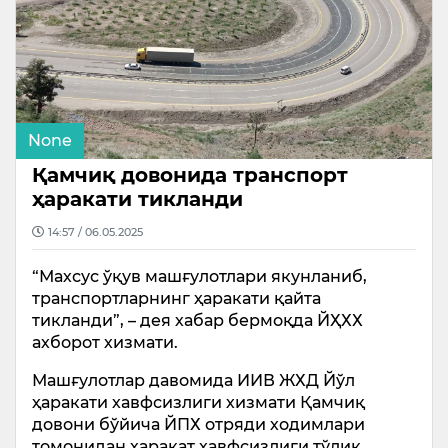
None
Қамчиқ довонида транспорт
ҳаракати тикланди
14:57 / 06.05.2025
“Махсус ўқув машғулотлари якунланиб,
транспортларнинг ҳаракати қайта
тикланди”, – дея хабар бермоқда ЙҲХХ
ахборот хизмати.
Машғулотлар давомида ИИВ ЖХД Йўл
ҳаракати хавфсизлиги хизмати Қамчиқ
довони бўйича ЙПХ отряди ходимлари
томонидан ҳаракат хавфсизлиги тўлиқ