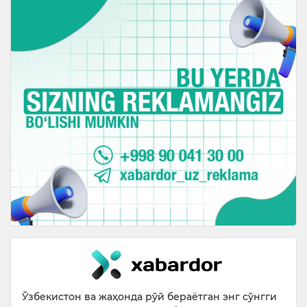
Ўзбекистон ва жаҳонда рўй бераётган энг сўнгги