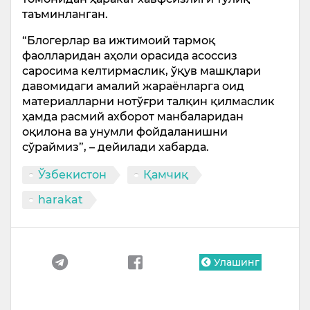
таъминланган.
“Блогерлар ва ижтимоий тармоқ
фаолларидан аҳоли орасида асоссиз
саросима келтирмаслик, ўқув машқлари
давомидаги амалий жараёнларга оид
материалларни нотўғри талқин қилмаслик
ҳамда расмий ахборот манбаларидан
оқилона ва унумли фойдаланишни
сўраймиз”, – дейилади хабарда.
Ўзбекистон
Қамчиқ
harakat
Улашинг