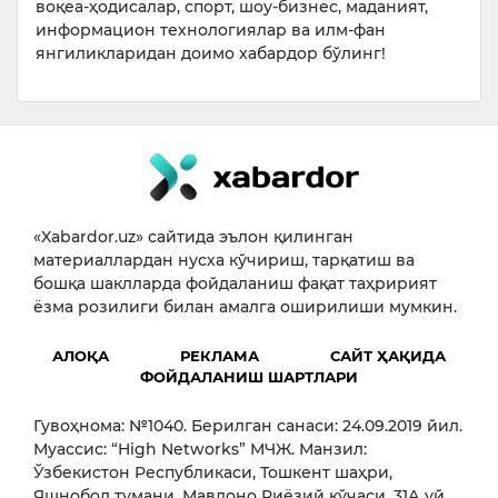
воқеа-ҳодисалар, спорт, шоу-бизнес, маданият,
информацион технологиялар ва илм-фан
янгиликларидан доимо хабардор бўлинг!
«Xabardor.uz» сайтида эълон қилинган
материаллардан нусха кўчириш, тарқатиш ва
бошқа шаклларда фойдаланиш фақат таҳририят
ёзма розилиги билан амалга оширилиши мумкин.
АЛОҚА
РЕКЛАМА
САЙТ ҲАҚИДА
ФОЙДАЛАНИШ ШАРТЛАРИ
Гувоҳнома: №1040. Берилган санаси: 24.09.2019 йил.
Муассис: “High Networks” МЧЖ. Манзил:
Ўзбекистон Республикаси, Тошкент шаҳри,
Яшнобод тумани, Мавлоно Риёзий кўчаси, 31А уй,