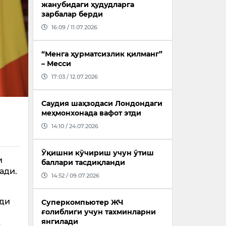
жанубидаги ҳудудларга
зарбалар берди
16:09 / 11.07.2026
“Менга ҳурматсизлик қилманг”
– Месси
17:03 / 12.07.2026
Саудия шаҳзодаси Лондондаги
меҳмонхонада вафот этди
14:10 / 24.07.2026
Ўқишни кўчириш учун ўтиш
и
баллари тасдиқланди
ради.
14:52 / 09.07.2026
лди
Суперкомпьютер ЖЧ
ғолиблиги учун тахминларни
янгилади
р