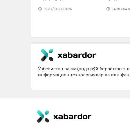
3 миллион
15:20 / 06.08.2026
14:28 / 04.
орида маблағ
…
026
Ўзбекистон ва жаҳонда рўй бераётган энг 
информацион технологиялар ва илм-фан 