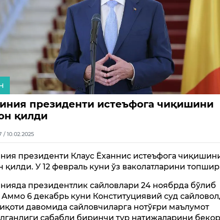
н
иния президенти истеъфога чиқишини
он қилди
7 / 10.02.2025
ния президенти Клаус Ёханнис истеъфога чиқишин
н қилди. У 12 февраль куни ўз ваколатларини топши
нияда президентлик сайловлари 24 ноябрда бўлиб
. Аммо 6 декабрь куни Конституциявий суд сайлово
иқоти давомида сайловчиларга нотўғри маълумот
лганлиги сабабли биринчи тур натижаларини беко