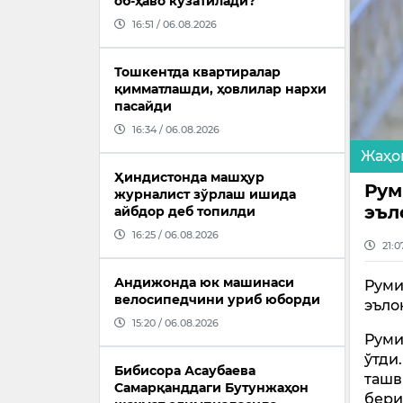
об-ҳаво кузатилади?
16:51 / 06.08.2026
Тошкентда квартиралар
қимматлашди, ҳовлилар нархи
пасайди
16:34 / 06.08.2026
Жаҳо
Ҳиндистонда машҳур
Рум
журналист зўрлаш ишида
эъл
айбдор деб топилди
16:25 / 06.08.2026
21:0
Андижонда юк машинаси
Руми
велосипедчини уриб юборди
эъло
15:20 / 06.08.2026
Руми
ўтди
Бибисора Асаубаева
ташв
Самарқанддаги Бутунжаҳон
бери