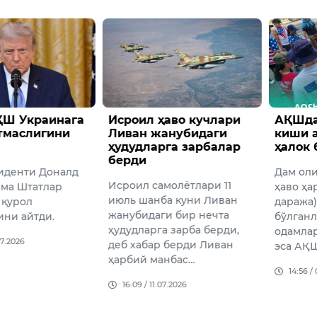
ҚШ Украинага
Исроил ҳаво кучлари
АҚШда
тмаслигини
Ливан жанубидаги
киши 
ҳудудларга зарбалар
ҳалок 
берди
иденти Доналд
Дам ол
Исроил самолётлари 11
ма Штатлар
ҳаво ҳа
июль шанба куни Ливан
 қурол
даража
жанубидаги бир нечта
ини айтди.
бўлганл
ҳудудларга зарба берди,
одамлар
07.2026
деб хабар берди Ливан
эса АҚ
ҳарбий манбас…
14:56 /
16:09 / 11.07.2026