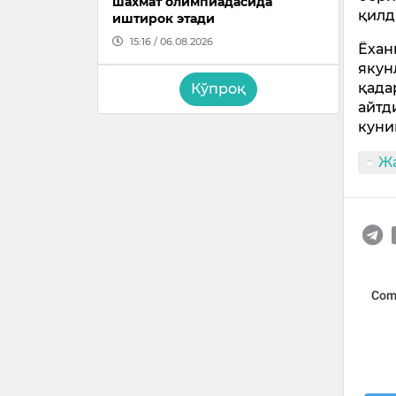
шахмат олимпиадасида
қилд
иштирок этади
15:16 / 06.08.2026
Ёхан
якун
қада
Кўпроқ
айтд
куни
Ж