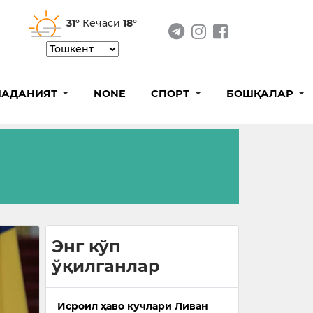
31°
Кечаси
18°
АДАНИЯТ
NONE
СПОРТ
БОШҚАЛАР
Энг кўп
ўқилганлар
Исроил ҳаво кучлари Ливан