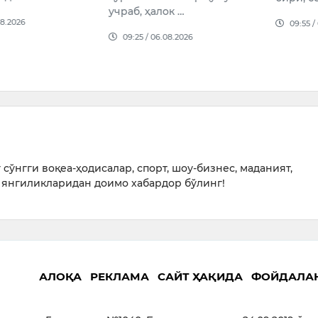
учраб, ҳалок …
08.2026
09:55 /
09:25 / 06.08.2026
сўнгги воқеа-ҳодисалар, спорт, шоу-бизнес, маданият,
янгиликларидан доимо хабардор бўлинг!
АЛОҚА
РЕКЛАМА
САЙТ ҲАҚИДА
ФОЙДАЛА