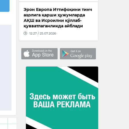
Эрон Европа Иттифоқини тинч
аҳолига қарши ҳужумларда
АҚШ ва Исроилни қўллаб-
қувватлаганликда айблади
12:27 / 25.07.2026