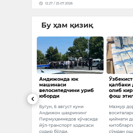
12:27 / 25.07.2026
Бу ҳам қизиқ
да
Андижонда юк
Ўзбекист
кни
машинаси
қалбаки
иришга 463
велосипедчини уриб
олиб ки
оллар
юборди
фош эти
и
Бугун, 6 август куни
Мазкур до
а чорвачилик
Андижон шаҳрининг
воситалар
Пирмуҳаммедов кўчасида
қиймати д
риш
йўл-транспорт ҳодисаси
китобларга
26–2028
содир бўлди.
сўмдан ош