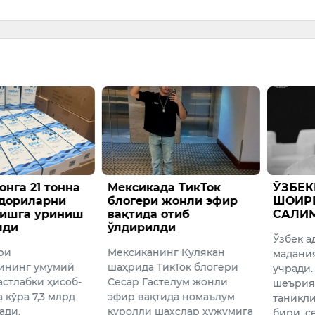
онга 21 тонна
Мексикада ТикТок
​ЎЗБЕ
 дориларни
блогери жонли эфир
ШОИР
ришга уриниш
вақтида отиб
САЛИ
лди
ўлдирилди
Ўзбек а
ри
Мексиканинг Кулякан
мадани
ининг умумий
шаҳрида ТикТок блогери
учради.
астлабки ҳисоб-
Сесар Гастелум жонли
шеърия
 кўра 7,3 млрд
эфир вақтида номаълум
таниқл
ади.
қуролли шахслар ҳужумига
бири, с