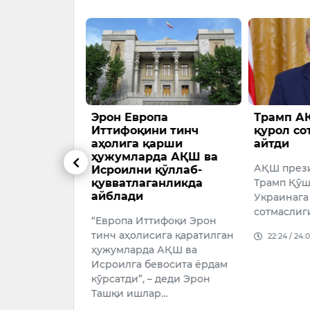
ёҳлар
Эрон Европа
Трамп А
улаб тушди
Иттифоқини тинч
қурол со
аҳолига қарши
айтди
нинг барчаси
ҳужумларда АҚШ ва
АҚШ през
Исроилни қўллаб-
қувватлаганликда
Трамп Қўш
026
айблади
Украинага
сотмаслиг
“Европа Иттифоқи Эрон
тинч аҳолисига қаратилган
22:24 / 24.
ҳужумларда АҚШ ва
Исроилга бевосита ёрдам
кўрсатди”, – деди Эрон
Ташқи ишлар…