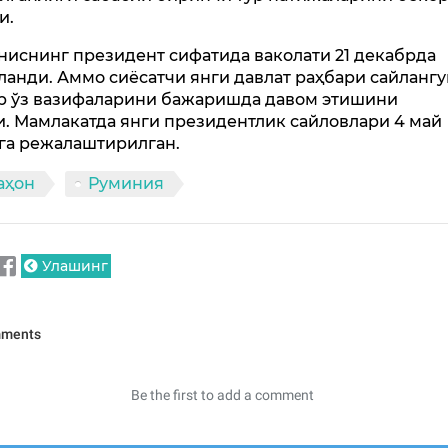
и.
ниснинг президент сифатида ваколати 21 декабрда
ланди. Аммо сиёсатчи янги давлат раҳбари сайлангу
р ўз вазифаларини бажаришда давом этишини
и. Мамлакатда янги президентлик сайловлари 4 май
га режалаштирилган.
аҳон
Руминия
Улашинг