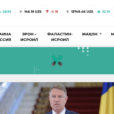
28.92
₽
146.19 UZS
-0.18
€
13749.46 UZS
32.19
АИНА
ЭРОН –
ФАЛАСТИН-
ЖАҲОН
М
ОССИЯ
ИСРОИЛ
ИСРОИЛ