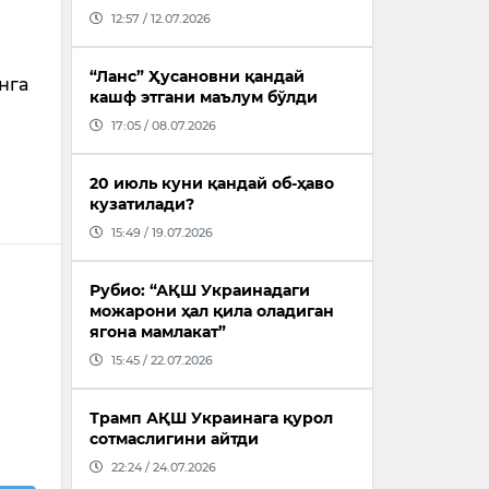
12:57 / 12.07.2026
“Ланс” Ҳусановни қандай
нга
кашф этгани маълум бўлди
17:05 / 08.07.2026
20 июль куни қандай об-ҳаво
кузатилади?
15:49 / 19.07.2026
Рубио: “АҚШ Украинадаги
можарони ҳал қила оладиган
ягона мамлакат”
15:45 / 22.07.2026
Трамп АҚШ Украинага қурол
сотмаслигини айтди
22:24 / 24.07.2026