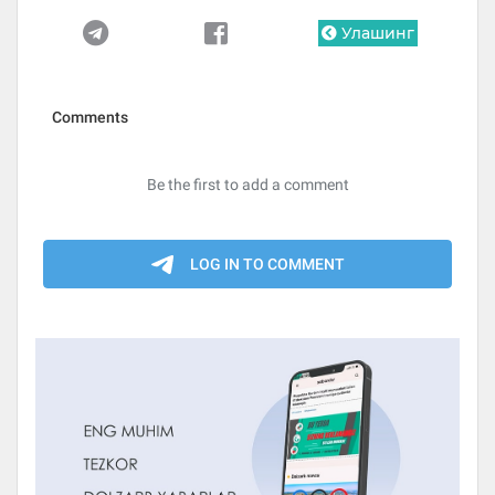
Улашинг