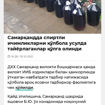
Самарқандда спиртли
ичимликларни қўлбола усулда
тайёрлаганлар қўлга олинди
16:28 / 30.10.2022
ДХХ Самарқанд вилояти бошқармаси ҳамда
вилоят ИИБ ходимлари билан ҳамкорликда
ўтказган навбатдаги тадбир натижасида
қўлбола ароқ ясовчи тадбиркор фаолиятига
чек
қўйилди
.
Қайд этилишича, Самарқанд шаҳрида
яшовчи Б.Ю. ўз хонадонида ноқонуний