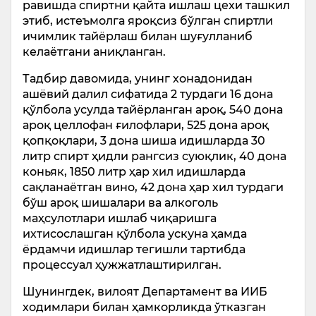
равишда спиртни қайта ишлаш цехи ташкил
этиб, истеъмолга яроқсиз бўлган спиртли
ичимлик тайёрлаш билан шуғулланиб
келаётгани аниқланган.
Тадбир давомида, унинг хонадонидан
ашёвий далил сифатида 2 турдаги 16 дона
қўлбола усулда тайёрланган ароқ, 540 дона
ароқ целлофан ғилофлари, 525 дона ароқ
қопқоқлари, 3 дона шиша идишларда 30
литр спирт ҳидли рангсиз суюқлик, 40 дона
коньяк, 1850 литр ҳар хил идишларда
сақланаётган вино, 42 дона ҳар хил турдаги
бўш ароқ шишалари ва алкоголь
маҳсулотлари ишлаб чиқаришга
ихтисослашган қўлбола ускуна ҳамда
ёрдамчи идишлар тегишли тартибда
процессуал ҳужжатлаштирилган.
Шунингдек, вилоят Департамент ва ИИБ
ходимлари билан ҳамкорликда ўтказган