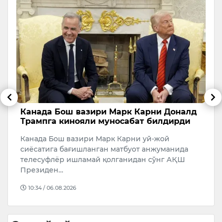
и
Канада Бош вазири Марк Карни Доналд
П
Трампга кинояли муносабат билдирди
а
қ
Канада Бош вазири Марк Карни уй-жой
Р
сиёсатига бағишланган матбуот анжуманида
ж
телесуфлёр ишламай қолганидан сўнг АҚШ
Р
Президен…
х
10:34 / 06.08.2026