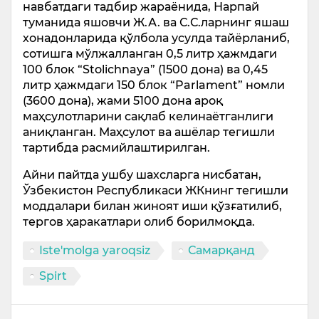
навбатдаги тадбир жараёнида, Нарпай
туманида яшовчи Ж.А. ва С.С.ларнинг яшаш
хонадонларида қўлбола усулда тайёрланиб,
сотишга мўлжалланган 0,5 литр ҳажмдаги
100 блок “Stolichnaya” (1500 дона) ва 0,45
литр ҳажмдаги 150 блок “Parlament” номли
(3600 дона), жами 5100 дона ароқ
маҳсулотларини сақлаб келинаётганлиги
аниқланган. Маҳсулот ва ашёлар тегишли
тартибда расмийлаштирилган.
Айни пайтда ушбу шахсларга нисбатан,
Ўзбекистон Республикаси ЖКнинг тегишли
моддалари билан жиноят иши қўзғатилиб,
тергов ҳаракатлари олиб борилмоқда.
Iste'molga yaroqsiz
Самарқанд
Spirt