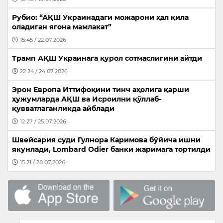
Рубио: “АҚШ Украинадаги можарони ҳал қила
оладиган ягона мамлакат”
15:45 / 22.07.2026
Трамп АҚШ Украинага қурол сотмаслигини айтди
22:24 / 24.07.2026
Эрон Европа Иттифоқини тинч аҳолига қарши
ҳужумларда АҚШ ва Исроилни қўллаб-
қувватлаганликда айблади
12:27 / 25.07.2026
Швейсария суди Гулнора Каримова бўйича ишни
якунлади, Lombard Odier банки жаримага тортилди
15:21 / 28.07.2026