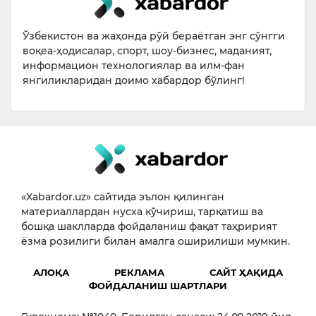
Ўзбекистон ва жаҳонда рўй бераётган энг сўнгги
воқеа-ҳодисалар, спорт, шоу-бизнес, маданият,
информацион технологиялар ва илм-фан
янгиликларидан доимо хабардор бўлинг!
«Xabardor.uz» сайтида эълон қилинган
материаллардан нусха кўчириш, тарқатиш ва
бошқа шаклларда фойдаланиш фақат таҳририят
ёзма розилиги билан амалга оширилиши мумкин.
АЛОҚА
РЕКЛАМА
САЙТ ҲАҚИДА
ФОЙДАЛАНИШ ШАРТЛАРИ