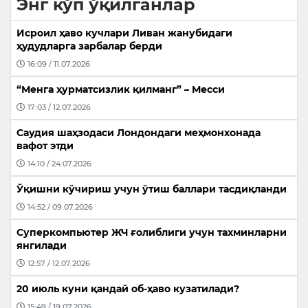
Энг кўп ўқилганлар
Исроил ҳаво кучлари Ливан жанубидаги
ҳудудларга зарбалар берди
16:09 / 11.07.2026
“Менга ҳурматсизлик қилманг” – Месси
17:03 / 12.07.2026
Саудия шаҳзодаси Лондондаги меҳмонхонада
вафот этди
14:10 / 24.07.2026
Ўқишни кўчириш учун ўтиш баллари тасдиқланди
14:52 / 09.07.2026
Суперкомпьютер ЖЧ ғолиблиги учун тахминларни
янгилади
12:57 / 12.07.2026
20 июль куни қандай об-ҳаво кузатилади?
15:49 / 19.07.2026