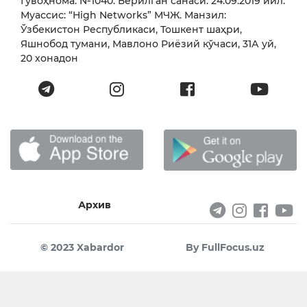
Гувоҳнома: №1040. Берилган санаси: 24.09.2019 йил.
Муассис: “High Networks” МЧЖ. Манзил:
Ўзбекистон Республикаси, Тошкент шаҳри,
Яшнобод тумани, Мавлоно Риёзий кўчаси, 31А уй,
20 хонадон
Архив
© 2023 Xabardor
By FullFocus.uz