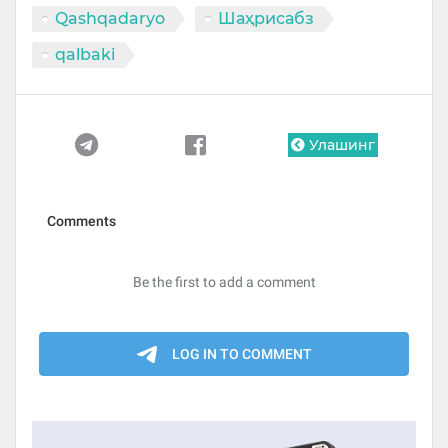
Qashqadaryo
Шаҳрисабз
qalbaki
Улашинг