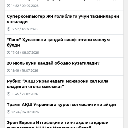
14:52 / 09.07.2026
Суперкомпьютер ЖЧ ғолиблиги учун тахминларни
янгилади
12:57 / 12.07.2026
“Ланс” Ҳусановни қандай кашф этгани маълум
бўлди
17:05 / 08.07.2026
20 июль куни қандай об-ҳаво кузатилади?
15:49 / 19.07.2026
Рубио: “АҚШ Украинадаги можарони ҳал қила
оладиган ягона мамлакат”
15:45 / 22.07.2026
Трамп АҚШ Украинага қурол сотмаслигини айтди
22:24 / 24.07.2026
Эрон Европа Иттифоқини тинч аҳолига қарши