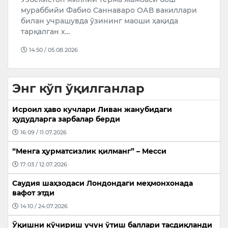
Ўзбекистонда чорвачилик тармоғини
20
ривожлантириш мақсадида 2026–2028 йилларда
463 миллион доллар миқдорида маблағ
йўналтирили…
09:19 / 06.08.2026
Энг кўп ўқилганлар
Исроил ҳаво кучлари Ливан жанубидаги
ҳудудларга зарбалар берди
16:09 / 11.07.2026
“Менга ҳурматсизлик қилманг” – Месси
17:03 / 12.07.2026
Саудия шаҳзодаси Лондондаги меҳмонхонада
вафот этди
14:10 / 24.07.2026
Ўқишни кўчириш учун ўтиш баллари тасдиқланди