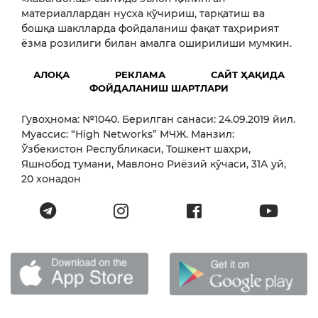
материаллардан нусха кўчириш, тарқатиш ва
бошқа шаклларда фойдаланиш фақат таҳририят
ёзма розилиги билан амалга оширилиши мумкин.
АЛОҚА
РЕКЛАМА
САЙТ ҲАҚИДА
ФОЙДАЛАНИШ ШАРТЛАРИ
Гувоҳнома: №1040. Берилган санаси: 24.09.2019 йил.
Муассис: “High Networks” МЧЖ. Манзил:
Ўзбекистон Республикаси, Тошкент шаҳри,
Яшнобод тумани, Мавлоно Риёзий кўчаси, 31А уй,
20 хонадон