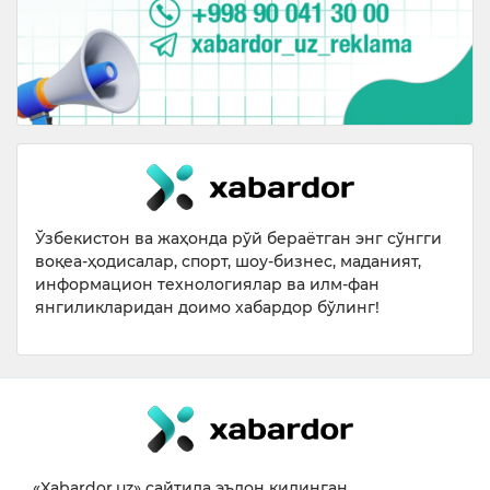
Ўзбекистон ва жаҳонда рўй бераётган энг сўнгги
воқеа-ҳодисалар, спорт, шоу-бизнес, маданият,
информацион технологиялар ва илм-фан
янгиликларидан доимо хабардор бўлинг!
«Xabardor.uz» сайтида эълон қилинган