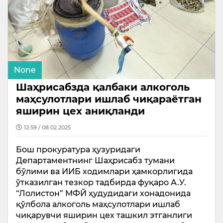
None
Шаҳрисабзда қалбаки алкоголь
маҳсулотлари ишлаб чиқараётган
яширин цех аниқланди
12:59 / 08.02.2025
Бош прокуратура ҳузуридаги
Департаментнинг Шаҳрисабз тумани
бўлими ва ИИБ ходимлари ҳамкорлигида
ўтказилган тезкор тадбирда фуқаро А.У.
“Лолистон” МФЙ ҳудудидаги хонадонида
қўлбола алкоголь маҳсулотлари ишлаб
чиқарувчи яширин цех ташкил этганлиги