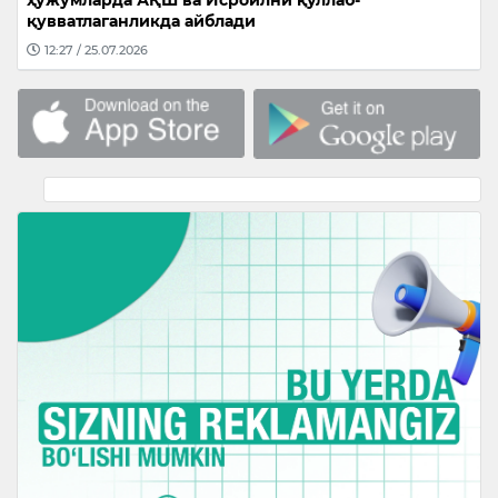
ҳужумларда АҚШ ва Исроилни қўллаб-
қувватлаганликда айблади
12:27 / 25.07.2026