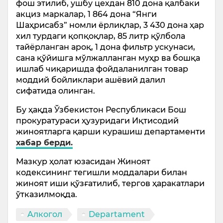
фош этилиб, ушбу цехдан 810 дона қалбаки
акциз маркалар, 1 864 дона “Янги
Шаҳрисабз” номли ёрлиқлар, 3 430 дона ҳар
хил турдаги қопқоқлар, 85 литр қўлбола
тайёрланган ароқ, 1 дона фильтр ускунаси,
сана қўйишга мўлжалланган муҳр ва бошқа
ишлаб чиқаришда фойдаланилган товар
моддий бойликлари ашёвий далил
сифатида олинган.
Бу ҳақда Ўзбекистон Республикаси Бош
прокуратураси ҳузуридаги Иқтисодий
жиноятларга қарши курашиш департаменти
хабар берди.
Мазкур ҳолат юзасидан Жиноят
кодексининг тегишли моддалари билан
жиноят иши қўзғатилиб, тергов ҳаракатлари
ўтказилмоқда.
Aлкогол
Departament