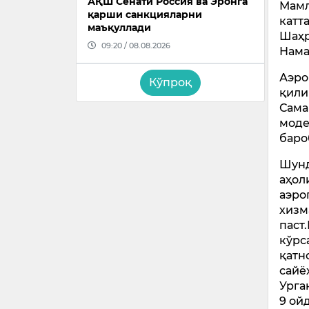
АҚШ Сенати Россия ва Эронга
Мамл
қарши санкцияларни
катт
маъқуллади
Шаҳр
09:20 / 08.08.2026
Нама
Аэро
Кўпроқ
қили
Сама
моде
баро
Шунд
аҳол
аэро
хизм
паст
кўрс
қатн
сайё
Урга
9 ой