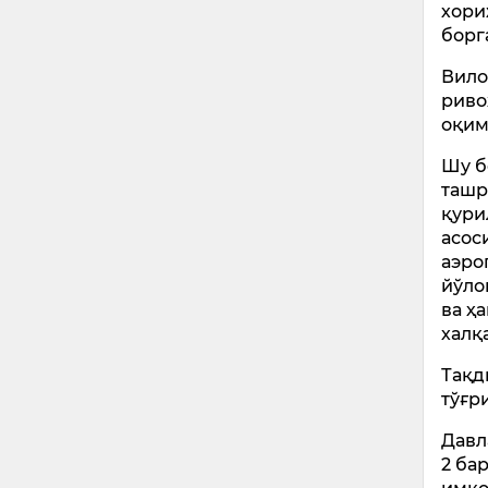
хори
борг
Вило
риво
оқим
Шу б
ташр
қури
асос
аэро
йўло
ва ҳ
халқ
Тақд
тўғр
Давл
2 ба