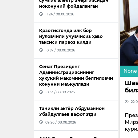
сўмлик электр энергиясидан
ноқонуний фойдаланган
11:24 / 08.08.2026
Қозоғистонда илк бор
йўловчили учувчисиз ҳаво
таксиси парвоз қилди
10:37 / 08.08.2026
Сенат Президент
None
Администрациясининг
ҳуқуқий мақомини белгиловчи
Шав
қонунни маъқуллади
бил
10:33 / 08.08.2026
22:0
Таниқли актёр Абдуманнон
Убайдуллаев вафот этди
През
Мирз
09:26 / 08.08.2026
қури