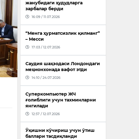
жанубидаги ҳудудларга
зарбалар берди
16:09 / 11.07.2026
“Менга ҳурматсизлик қилманг”
– Месси
17:03 / 12.07.2026
Саудия шаҳзодаси Лондондаги
меҳмонхонада вафот этди
14:10 / 24.07.2026
Суперкомпьютер ЖЧ
ғолиблиги учун тахминларни
янгилади
12:57 / 12.07.2026
Ўқишни кўчириш учун ўтиш
баллари тасдиқланди