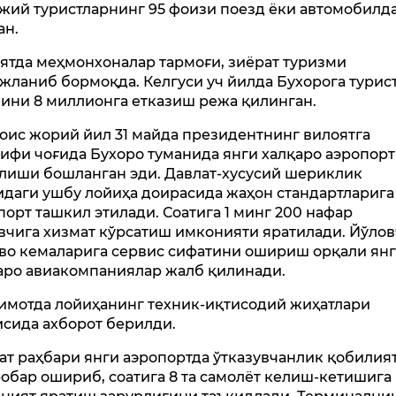
жий туристларнинг 95 фоизи поезд ёки автомобилд
ан.
ятда меҳмонхоналар тармоғи, зиёрат туризми
жланиб бормоқда. Келгуси уч йилда Бухорога турис
ини 8 миллионга етказиш режа қилинган.
оис жорий йил 31 майда президентнинг вилоятга
ифи чоғида Бухоро туманида янги халқаро аэропорт
лиши бошланган эди. Давлат-хусусий шериклик
идаги ушбу лойиҳа доирасида жаҳон стандартларига
порт ташкил этилади. Соатига 1 минг 200 нафар
вчига хизмат кўрсатиш имконияти яратилади. Йўло
аво кемаларига сервис сифатини ошириш орқали ян
аро авиакомпаниялар жалб қилинади.
имотда лойиҳанинг техник-иқтисодий жиҳатлари
исида ахборот берилди.
ат раҳбари янги аэропортда ўтказувчанлик қобилия
робар ошириб, соатига 8 та самолёт келиш-кетишига