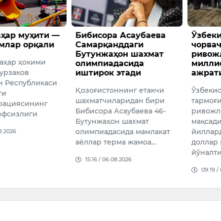
ҳар муҳити —
Бибисора Асаубаева
Ўзбек
млар орқали
Самарқанддаги
чорва
Бутунжаҳон шахмат
ривож
аҳар ҳокими
олимпиадасида
милли
урзаков
иштирок этади
ажрат
н Республикаси
Қозоғистоннинг етакчи
Ўзбеки
ти
шахматчиларидан бири
тармоғ
рациясининг
Бибисора Асаубаева 46-
ривожл
вфсизлиги
Бутунжаҳон шахмат
мақсади
олимпиадасида мамлакат
йиллар
08.2026
аёллар терма жамоа…
доллар 
йўналт
15:16 / 06.08.2026
09:19 /