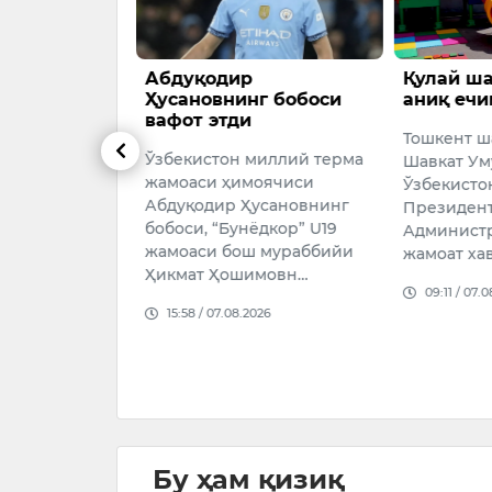
 Россия ва
Абдуқодир
Қулай ша
рши
Ҳусановнинг бобоси
аниқ ечи
рни
вафот этди
Тошкент ш
и
Ўзбекистон миллий терма
Шавкат Ум
Россия ва
жамоаси ҳимоячиси
Ўзбекисто
 кенг
Абдуқодир Ҳусановнинг
Президен
нкцияларни
бобоси, “Бунёдкор” U19
Админист
вчи “Линдсей
жамоаси бош мураббийи
жамоат ха
nctioning
Ҳикмат Ҳошимовн…
09:11 / 07.
n …
15:58 / 07.08.2026
2026
Бу ҳам қизиқ