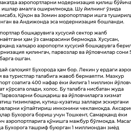
акатда аэропортларни модернизация қилиш бўйич
а ишлар амалга оширилмоқда. Шу йилнинг ўзида
исабз, Қўқон ва Зомин аэропортлари ишга туширил
нган ва Андижонда эса модернизация бошланди.
портлар бошқарувига хусусий сектор жалб
наётгани ҳам ўз самарасини бермоқда. Хусусан,
рқанд халқаро аэропорти хусусий бошқарувга бери
рнизация қилингач, парвозлар ва йўловчилар сони 
барга ошган.
ай салоҳият Бухорода ҳам бор. Лекин у ердаги аэр
и ва туристлар талабига жавоб бермаяпти. Мазкур
порт соатига 400 нафар ёки йилига 1 миллион йўлов
ат кўрсата олади, холос. Бу талабга нисбатан жуда
.Парвозларни бошқариш ва йўловчиларга хизмат
атиш тизимлари, кутиш-кузатиш заллари эскиргани
овларни кўпайтириш имконини чекламоқда. Аксари
ҳлар Бухорога бориш учун Тошкент, Самарқанд ёки
нч аэропортларига қўнишга мажбур бўлмоқда. Масал
да Бухорога ташриф буюрган 1 миллиондан зиёд