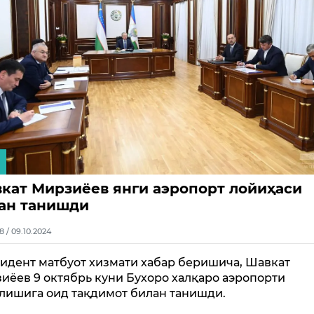
кат Мирзиёев янги аэропорт лойиҳаси
ан танишди
8 / 09.10.2024
идент матбуот хизмати хабар беришича, Шавкат
иёев 9 октябрь куни Бухоро халқаро аэропорти
лишига оид тақдимот билан танишди.