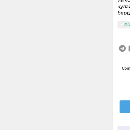
имко
қула
берд
А