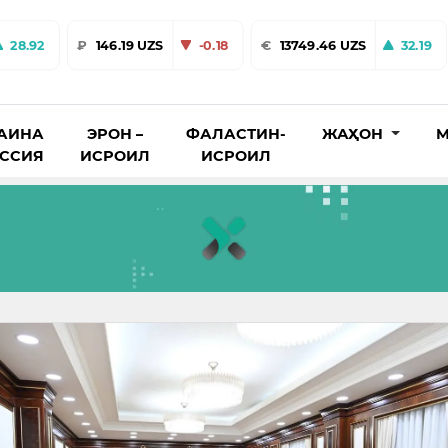
28.92
₽
146.19 UZS
-0.18
€
13749.46 UZS
32.19
АИНА
ЭРОН –
ФАЛАСТИН-
ЖАҲОН
М
ОССИЯ
ИСРОИЛ
ИСРОИЛ