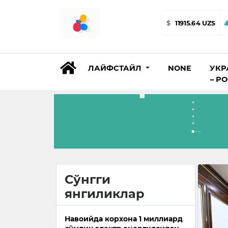
$
11915.64 UZS
ЛАЙФСТАЙЛ
NONE
УКР
– Р
Сўнгги
янгиликлар
Навоийда корхона 1 миллиард