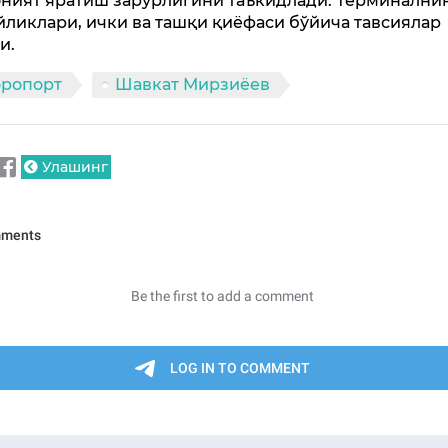
ният яратиш зарурлигини таъкидлади. Терминални
йликлари, ички ва ташқи қиёфаси бўйича тавсиялар
и.
эропорт
Шавкат Мирзиёев
Улашинг