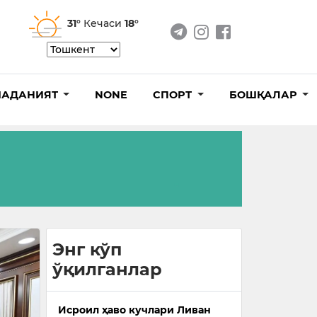
31°
Кечаси
18°
АДАНИЯТ
NONE
СПОРТ
БОШҚАЛАР
Энг кўп
ўқилганлар
Исроил ҳаво кучлари Ливан