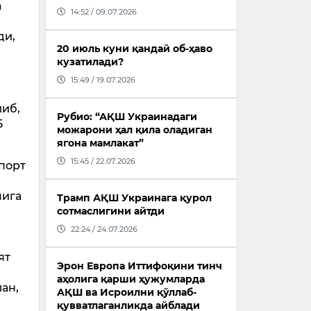
а
14:52 / 09.07.2026
ди,
20 июль куни қандай об-ҳаво
кузатилади?
15:49 / 19.07.2026
либ,
Рубио: “АҚШ Украинадаги
5
можарони ҳал қила оладиган
ягона мамлакат”
15:45 / 22.07.2026
опорт
чига
Трамп АҚШ Украинага қурол
сотмаслигини айтди
22:24 / 24.07.2026
ят
Эрон Европа Иттифоқини тинч
аҳолига қарши ҳужумларда
ан,
АҚШ ва Исроилни қўллаб-
қувватлаганликда айблади