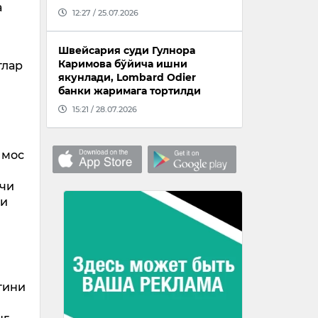
а
12:27 / 25.07.2026
Швейсария суди Гулнора
Каримова бўйича ишни
тлар
якунлади, Lombard Odier
банки жаримага тортилди
15:21 / 28.07.2026
 мос
вчи
ги
тини