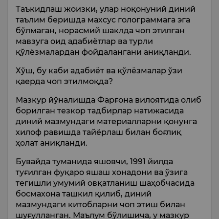
Таъкидлаш жоизки, улар ноқонуний диний
таълим беришда махсус голограммага эга
бўлмаган, норасмий шаклда чоп этилган
мавзуга оид адабиётлар ва турли
қўлёзмалардан фойдалангани аниқланди.
Хўш, бу каби адабиёт ва қўлёзмалар ўзи
қаерда чоп этилмоқда?
Мазкур йўналишда Фарғона вилоятида олиб
борилган тезкор тадбирлар натижасида
диний мазмундаги материалларни қонунга
хилоф равишда тайёрлаш билан боғлиқ
ҳолат аниқланди.
Бувайда туманида яшовчи, 1991 йилда
туғилган фуқаро яшаш хонадони ва ўзига
тегишли умумий овқатланиш шаҳобчасида
босмахона ташкил қилиб, диний
мазмундаги китобларни чоп этиш билан
шуғулланган. Маълум бўлишича, у мазкур