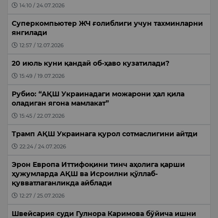
14:10 / 24.07.2026
Суперкомпьютер ЖЧ ғолиблиги учун тахминларни
янгилади
12:57 / 12.07.2026
20 июль куни қандай об-ҳаво кузатилади?
15:49 / 19.07.2026
Рубио: “АҚШ Украинадаги можарони ҳал қила
оладиган ягона мамлакат”
15:45 / 22.07.2026
Трамп АҚШ Украинага қурол сотмаслигини айтди
22:24 / 24.07.2026
Эрон Европа Иттифоқини тинч аҳолига қарши
ҳужумларда АҚШ ва Исроилни қўллаб-
қувватлаганликда айблади
12:27 / 25.07.2026
Швейсария суди Гулнора Каримова бўйича ишни