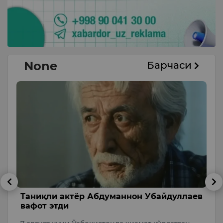
None
Барчаси
б
Таниқли актёр Абдуманнон Убайдуллаев
А
вафот этди
с