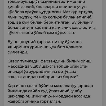
текширувлар ўтказилиши эҳтимолини
ҳисобга олиб, болаларни яшириш учун
қўлбола ертўла қурдирган. Мазкур ертўла,
яъни “қудуқ” темир қопқоқ билан ёпилиб,
тош ва қум билан беркитилган. Бу билан у
болаларнинг ҳаётини қанчалик хавф остига
қўяётганини ўйлаб ҳам кўрмаган.
Бу ноқонуний ҳаракатни шу йўсинда
яширишга уриниши ҳеч бир қолипга
сиғмайди.
Савол туғилади, фарзандини билим олиш
мақсадида ушбу шахсга топширган ота-
оналар! ўз зурриётингиз ертўлада
сақланганидан хабарингиз борми?
Ҳар икки ҳолат бўйича маҳалла фуқаролар
йиғинида сайёр суд ўтказилиб, ушбу
шахслар МЖтКнинг 241-моддаси асосида
жавобгарликка тортилган.