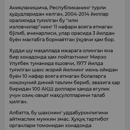
Аниқланишича, Республиканинг турли
ҳудудларидан келган, 2004-2014 йиллар
оралиғида туғилган бу “илм
изловчилар”нинг 11 нафари вояга етмаган
бўлиб, ачинарлиси, улар орасида 3 йилдан
буён мактабга бормаётган ўқувчи ҳам бор.
Худди шу маҳаллада ижарага олинган яна
бир хонадонда ҳам пойтахтнинг Мирзо
Улуғбек туманида яшовчи, 1977 йилда
туғилган шахс жорий йилнинг июнь ойидан
буён 10 нафар вояга етмаган болаларга
ноқонуний диний таълим бериб, эвазига ҳар
биридан 100 АҚШ доллари ҳамда егулик
учун озиқ-овқат маҳсулотларини талаб
қилган.
Албатта, бу шахснинг уддабуронлигини
айтмаслик мумкин эмас. Ҳуқуқ тартибот
органлари томонидан хонадонда