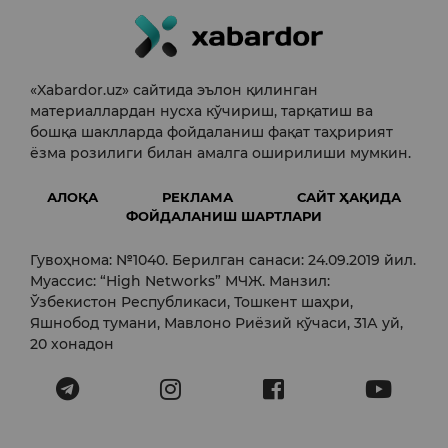
«Xabardor.uz» сайтида эълон қилинган
материаллардан нусха кўчириш, тарқатиш ва
бошқа шаклларда фойдаланиш фақат таҳририят
ёзма розилиги билан амалга оширилиши мумкин.
АЛОҚА
РЕКЛАМА
САЙТ ҲАҚИДА
ФОЙДАЛАНИШ ШАРТЛАРИ
Гувоҳнома: №1040. Берилган санаси: 24.09.2019 йил.
Муассис: “High Networks” МЧЖ. Манзил:
Ўзбекистон Республикаси, Тошкент шаҳри,
Яшнобод тумани, Мавлоно Риёзий кўчаси, 31А уй,
20 хонадон