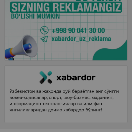
Ўзбекистон ва жаҳонда рўй бераётган энг сўнгги
воқеа-ҳодисалар, спорт, шоу-бизнес, маданият,
информацион технологиялар ва илм-фан
янгиликларидан доимо хабардор бўлинг!