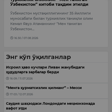
и
Ўзбекистон” китоби тақдим этилди
ҳ
Ўзбекистон мустақиллигининг 35 йиллиги
С
пи
муносабати билан туркиялик таниқли олим
м
Кемал Явуз Атаманнинг “Мен таниган
т
Ўзбекистон…
ж
16:30 / 07.08.2026
Энг кўп ўқилганлар
Исроил ҳаво кучлари Ливан жанубидаги
ҳудудларга зарбалар берди
16:09 / 11.07.2026
“Менга ҳурматсизлик қилманг” – Месси
17:03 / 12.07.2026
Саудия шаҳзодаси Лондондаги меҳмонхонада
вафот этди