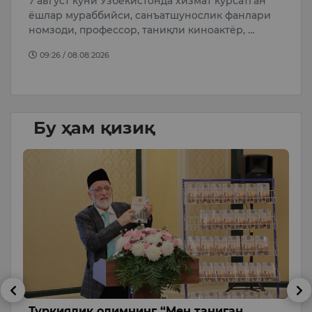
7 август куни Ўзбекистонда хизмат кўрсатган
А
ёшлар мураббийси, санъатшунослик фанлари
қ
т
номзоди, профессор, таниқли киноактёр, …
“
…
09:26 / 08.08.2026
Бу ҳам қизиқ
г
Туркиялик олимнинг “Мен таниган
С