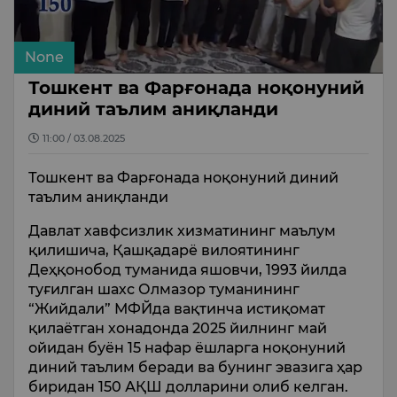
None
Тошкент ва Фарғонада ноқонуний
диний таълим аниқланди
11:00 / 03.08.2025
Тошкент ва Фарғонада ноқонуний диний
таълим аниқланди
Давлат хавфсизлик хизматининг маълум
қилишича, Қашқадарё вилоятининг
Деҳқонобод туманида яшовчи, 1993 йилда
туғилган шахс Олмазор туманининг
“Жийдали” МФЙда вақтинча истиқомат
қилаётган хонадонда 2025 йилнинг май
ойидан буён 15 нафар ёшларга ноқонуний
диний таълим беради ва бунинг эвазига ҳар
биридан 150 АҚШ долларини олиб келган.