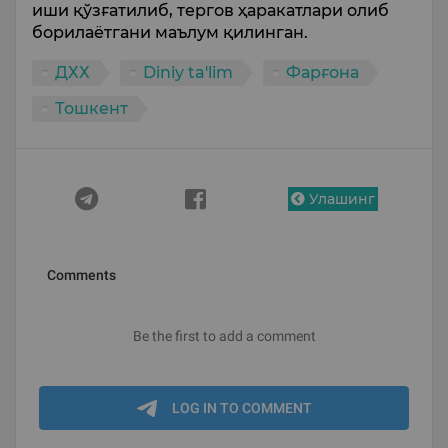
иши қўзғатилиб, тергов ҳаракатлари олиб
борилаётгани маълум қилинган.
ДХХ
Diniy ta'lim
Фарғона
Тошкент
Улашинг