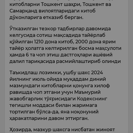
китобларни Тошкент шаҳри, Тошкент ва
Самарқанд вилоятларидаги китоб
дўконларига етказиб берган.
Ўтказилган тезкор тадбирлар давомида
келгусида сотиш мақсадида тайёрлаб
қўйилган 1210 дона китоб, 2000 дона ярим
тайёр ҳолатга келтирилган босма маҳсулоти
ҳамда 6 та чоп этиш дастгоҳлари ашёвий
далил тариқасида расмийлаштириб олинди
Таъкидлаш лозимки, ушбу шахс 2024
йилнинг июль ойида муқаддам диний
мазмундаги китобларни қонунга хилоф
равишда чоп этгани учун Маъмурий
жавобгарлик тўғрисидаги Кодекснинг
тегишли моддаси билан жаримага
тортилган бўлса-да, яна ноқонуний
ҳаракатларини давом эттирган.
Ҳозирда, мазкур шахсга нисбатан жиноят