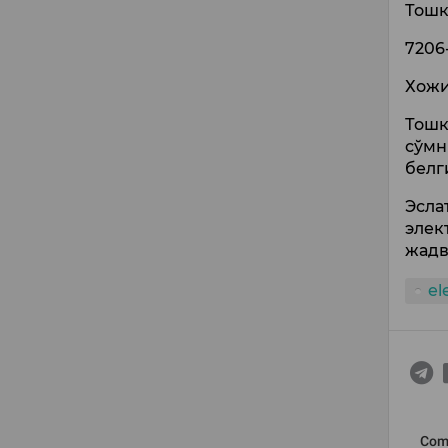
Тошк
7206
Хожи
Тошк
сўмн
белг
Эсла
элек
жадв
el