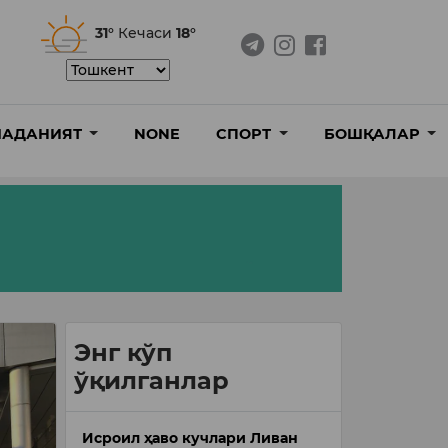
31°
Кечаси
18°
АДАНИЯТ
NONE
СПОРТ
БОШҚАЛАР
Энг кўп
ўқилганлар
Исроил ҳаво кучлари Ливан