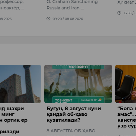
Sanctioning
Ҳикмат Ҳошимовн…
09:11 /
Iran …
15:58 / 07.08.2026
08.2026
август куни
“Бола қараш — иш
Қозоғи
б-ҳаво
эмас”. Австрия
йўловч
ди?
канслери оналардан
ҳаво т
узр сўради
қилди
А ОБ-ҲАВО