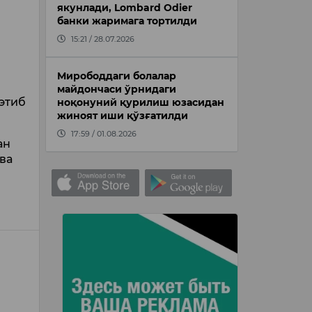
якунлади, Lombard Odier
банки жаримага тортилди
15:21 / 28.07.2026
Мирободдаги болалар
майдончаси ўрнидаги
 этиб
ноқонуний қурилиш юзасидан
жиноят иши қўзғатилди
17:59 / 01.08.2026
ан
ва