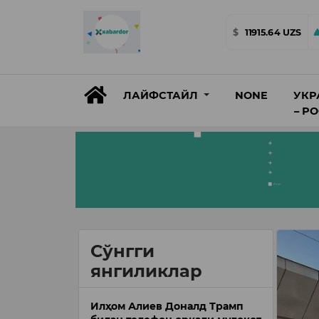
$
11915.64 UZS
ЛАЙФСТАЙЛ
NONE
УКР
– Р
Сўнгги
янгиликлар
Илҳом Алиев Доналд Трамп