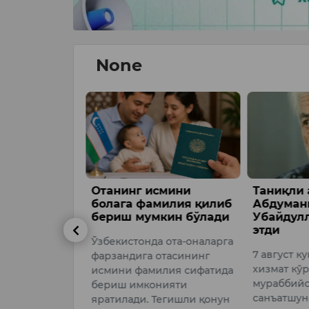
None
смини
Таниқли актёр
АҚШ Сена
илия қилиб
Абдуманнон
Эронга 
кин бўлади
Убайдуллаев вафот
санкция
этди
маъқулл
 ота-оналарга
7 август куни Ўзбекистонда
АҚШ Сенат
отасининг
хизмат кўрсатган ёшлар
Эронга қа
лия сифатида
мураббийси,
қамровли 
ияти
санъатшунослик фанлари
назарда т
егишли қонун