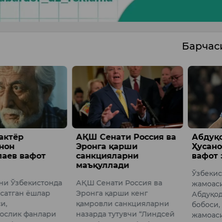
Барча
ти Россия ва
Абдуқодир
Қулай
қарши
Ҳусановнинг бобоси
аниқ е
ларни
вафот этди
Тошкен
ади
Ўзбекистон миллий терма
Шавкат
и Россия ва
жамоаси ҳимоячиси
Ўзбекис
рши кенг
Абдуқодир Ҳусановнинг
Презид
санкцияларни
бобоси, “Бунёдкор” U19
Админи
утувчи “Линдсей
жамоаси бош мураббийи
жамоат