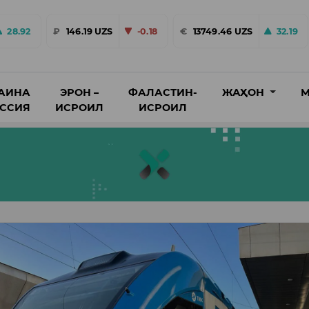
28.92
₽
146.19 UZS
-0.18
€
13749.46 UZS
32.19
АИНА
ЭРОН –
ФАЛАСТИН-
ЖАҲОН
М
ОССИЯ
ИСРОИЛ
ИСРОИЛ