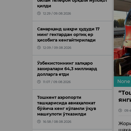
билан телефон орқали мулоқот
қилди
12:29 / 09.08.2026
Самарқанд шаҳри ҳудуди 17
минг гектардан ортиқ ер
ҳисобига кенгайтирилади
12:09 / 09.08.2026
Ўзбекистоннинг халқаро
захиралари 64,3 миллиард
долларга етди
None
11:07 / 09.08.2026
“То
Тошкент аэропорти
янг
ташқарисида авиаҳалокат
бўйича кенг кўламли ўқув
09:4
машғулоти ўтказилди
16:58 / 08.08.2026
Жори
шаҳа