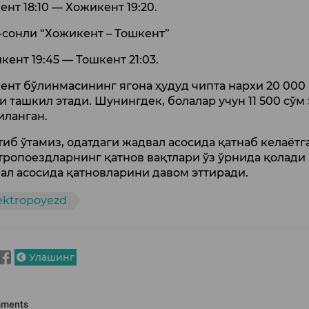
ент 18:10 — Хожикент 19:20.
-сонли “Хожикент – Тошкент”
кент 19:45 — Тошкент 21:03.
ент бўлинмасининг ягона ҳудуд чипта нархи 20 000
и ташкил этади. Шунингдек, болалар учун 11 500 сўм
иланган.
тиб ўтамиз, одатдаги жадвал асосида қатнаб келаётг
тропоездларнинг қатнов вақтлари ўз ўрнида қолади 
ал асосида қатновларини давом эттиради.
ektropoyezd
Улашинг