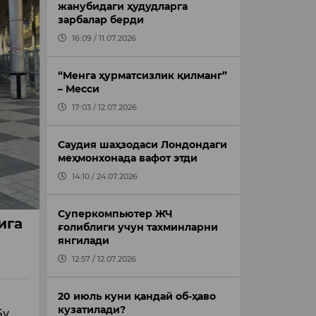
жанубидаги ҳудудларга
зарбалар берди
16:09 / 11.07.2026
“Менга ҳурматсизлик қилманг”
– Месси
17:03 / 12.07.2026
Саудия шаҳзодаси Лондондаги
меҳмонхонада вафот этди
14:10 / 24.07.2026
Суперкомпьютер ЖЧ
ига
ғолиблиги учун тахминларни
янгилади
12:57 / 12.07.2026
20 июль куни қандай об-ҳаво
кузатилади?
Бу