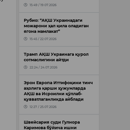
15:49 / 19.07.2026
Рубио: “АҚШ Украинадаги
можарони ҳал қила оладиган
ягона мамлакат”
15:45 / 22.07.2026
Трамп АҚШ Украинага қурол
сотмаслигини айтди
22:24 / 24.07.2026
Эрон Европа Иттифоқини тинч
аҳолига қарши ҳужумларда
АҚШ ва Исроилни қўллаб-
қувватлаганликда айблади
12:27 / 25.07.2026
Швейсария суди Гулнора
Каримова бўйича ишни