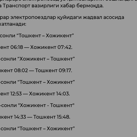
а Транспорт вазирлиги хабар бермоқда.
рар электропоездлар қуйидаги жадвал асосида
катланади:
-сонли “Тошкент – Хожикент”
ент 06:18 — Хожикент 07:42.
-сонли “Хожикент – Тошкент”
кент 08:02 — Тошкент 09:17.
-сонли “Тошкент – Хожикент”
ент 12:53 — Хожикент 14:03.
-сонли "Хожикент - Тошкент"
кент 14:33 — Тошкент 15:48.
-сонли “Тошкент – Хожикент”