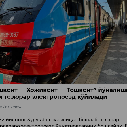
шкент — Хожикент — Тошкент” йўналиш
и тезюрар электропоезд қўйилади
9 / 03.12.2024
й йилнинг 3 декабрь санасидан бошлаб тезюрар
рлараро электропоезд ўз қатновларини бошлайди. 