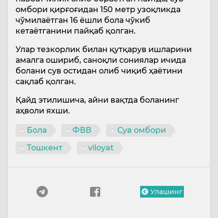
омбори қирғоғидан 150 метр узоқликда
чўмилаётган 16 ёшли бола чўкиб
кетаётганини пайқаб қолган.
Улар тезкорлик билан қутқарув ишларини
амалга ошириб, саноқли сониялар ичида
болани сув остидан олиб чиқиб ҳаётини
сақлаб қолган.
Қайд этилишича, айни вақтда боланинг
аҳволи яхши.
Бола
ФВВ
Сув омбори
Тошкент
viloyat
Улашинг