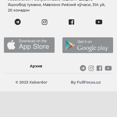
Яшнобод тумани, Мавлоно Риёзий кўчаси, 31А уй,
20 хонадон
Архив
© 2023 Xabardor
By FullFocus.uz