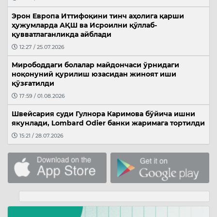
Эрон Европа Иттифоқини тинч аҳолига қарши
ҳужумларда АҚШ ва Исроилни қўллаб-
қувватлаганликда айблади
12:27 / 25.07.2026
Мирободдаги болалар майдончаси ўрнидаги
ноқонуний қурилиш юзасидан жиноят иши
қўзғатилди
17:59 / 01.08.2026
Швейсария суди Гулнора Каримова бўйича ишни
якунлади, Lombard Odier банки жаримага тортилди
15:21 / 28.07.2026