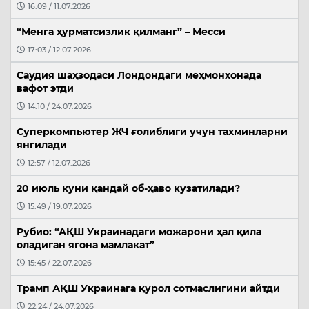
16:09 / 11.07.2026
“Менга ҳурматсизлик қилманг” – Месси
17:03 / 12.07.2026
Саудия шаҳзодаси Лондондаги меҳмонхонада
вафот этди
14:10 / 24.07.2026
Суперкомпьютер ЖЧ ғолиблиги учун тахминларни
янгилади
12:57 / 12.07.2026
20 июль куни қандай об-ҳаво кузатилади?
15:49 / 19.07.2026
Рубио: “АҚШ Украинадаги можарони ҳал қила
оладиган ягона мамлакат”
15:45 / 22.07.2026
Трамп АҚШ Украинага қурол сотмаслигини айтди
22:24 / 24.07.2026