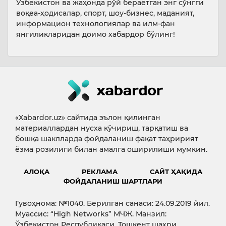
Ўзбекистон ва жаҳонда рўй бераётган энг сўнгги
воқеа-ҳодисалар, спорт, шоу-бизнес, маданият,
информацион технологиялар ва илм-фан
янгиликларидан доимо хабардор бўлинг!
«Xabardor.uz» сайтида эълон қилинган
материаллардан нусха кўчириш, тарқатиш ва
бошқа шаклларда фойдаланиш фақат таҳририят
ёзма розилиги билан амалга оширилиши мумкин.
АЛОҚА
РЕКЛАМА
САЙТ ҲАҚИДА
ФОЙДАЛАНИШ ШАРТЛАРИ
Гувоҳнома: №1040. Берилган санаси: 24.09.2019 йил.
Муассис: “High Networks” МЧЖ. Манзил:
Ўзбекистон Республикаси, Тошкент шаҳри,