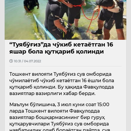
“Туябўғиз”да чўкиб кетаётган 16
яшар бола қутқариб қолинди
10:31 / 04.07.2022
Тошкент вилояти Туябўғиз сув омборида
чўмилаётиб чўкиб кетаётган 16 ёшли бола
қутқариб қолинди. Бу ҳақида Фавқулодда
вазиятлар вазирлиги хабар берди.
Маълум бўлишича, 3 июл куни соат 15:00
ларда Тошкент вилояти Фавқулодда
вазиятлар бошқармасининг бир гуруҳ
қутқарувчилари Туябўғиз сув омборида
навбатчилик олиб бораётган пайтда, сув