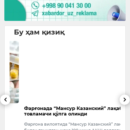
Бу ҳам қизиқ
Фарғонада “Мансур Казанский” лақабли
Т
товламачи қўлга олинди
м
Фарғона вилоятида “Мансур Казанский” лақаби
А