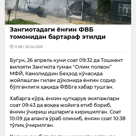
Зангиотадаги ёнғин ФВБ
томонидан бартараф этилди
11:08 / 26.04.2025
Бугун, 26 апрель куни соат 09:32 да Тошкент
вилояти Зангиота туман “Олим полвон”
МФЙ, Камолиддин Беҳзод кўчасида
жойлашган гилам дўконида ёнғин содир
бўлганлиги ҳақида ФВБга хабар тушган.
Хабарга кўра, ёнғин-қутқарув экипажлари
соат 09:43 да воқеа жойига етиб бориб,
ёнғин ўчириш ишларига киришилган. Соат
10:09 да аланга ўраб олиниб, ёнғин соат 10:38
тўлиқ ўчирилган.