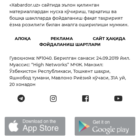
«Xabardor.uz» сайтида эълон қилинган
материаллардан нусха кўчириш, тарқатиш ва
бошқа шаклларда фойдаланиш фақат таҳририят
ёзма розилиги билан амалга оширилиши мумкин.
АЛОҚА
РЕКЛАМА
САЙТ ҲАҚИДА
ФОЙДАЛАНИШ ШАРТЛАРИ
Гувоҳнома: №1040. Берилган санаси: 24.09.2019 йил.
Муассис: “High Networks” МЧЖ. Манзил:
Ўзбекистон Республикаси, Тошкент шаҳри,
Яшнобод тумани, Мавлоно Риёзий кўчаси, 31А уй,
20 хонадон