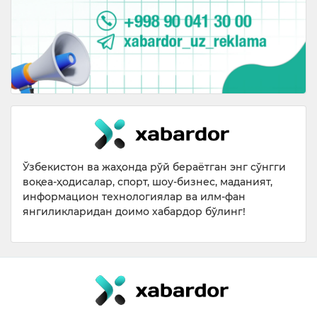
Ўзбекистон ва жаҳонда рўй бераётган энг сўнгги
воқеа-ҳодисалар, спорт, шоу-бизнес, маданият,
информацион технологиялар ва илм-фан
янгиликларидан доимо хабардор бўлинг!