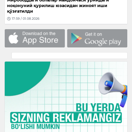
ноқонуний қурилиш юзасидан жиноят иши
қўзғатилди
17:59 / 01.08.2026