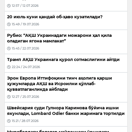
12:57 / 12.07.2026
20 июль куни қандай об-ҳаво кузатилади?
15:49 / 19.07.2026
Рубио: “АҚШ Украинадаги можарони ҳал қила
оладиган ягона мамлакат”
15:45 / 22.07.2026
Трамп АҚШ Украинага қурол сотмаслигини айтди
22:24 / 24.07.2026
Эрон Европа Иттифоқини тинч аҳолига қарши
ҳужумларда АҚШ ва Исроилни қўллаб-
қувватлаганликда айблади
12:27 / 25.07.2026
Швейсария суди Гулнора Каримова бўйича ишни
якунлади, Lombard Odier банки жаримага тортилди
15:21 / 28.07.2026
Мирободдаги болалар майдончаси ўрнидаги