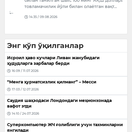
билан танилган шахс 100 минг АҚШ долларини
ш
товламачилик йўли билан олаётган вақт…
н
…
м
14:35 / 09.08.2026
Энг кўп ўқилганлар
Исроил ҳаво кучлари Ливан жанубидаги
ҳудудларга зарбалар берди
16:09 / 11.07.2026
“Менга ҳурматсизлик қилманг” – Месси
17:03 / 12.07.2026
Саудия шаҳзодаси Лондондаги меҳмонхонада
вафот этди
14:10 / 24.07.2026
Суперкомпьютер ЖЧ ғолиблиги учун тахминларни
янгилади