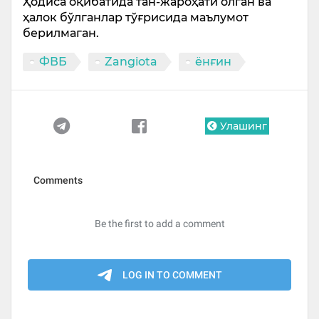
Ҳодиса оқибатида тан-жароҳати олган ва
ҳалок бўлганлар тўғрисида маълумот
берилмаган.
ФВБ
Zangiota
ёнғин
Улашинг