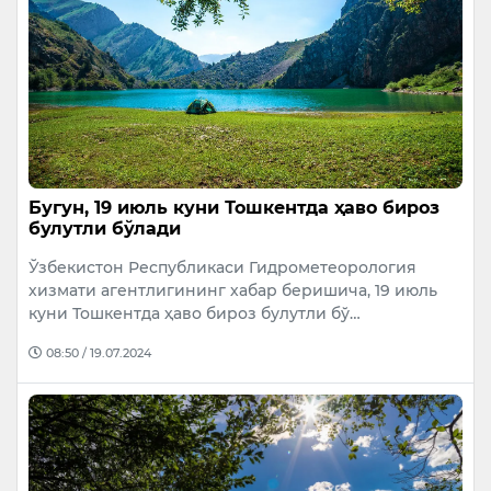
Бугун, 19 июль куни Тошкентда ҳаво бироз
булутли бўлади
Ўзбекистон Республикаси Гидрометеорология
хизмати агентлигининг хабар беришича, 19 июль
куни Тошкентда ҳаво бироз булутли бў…
08:50 / 19.07.2024