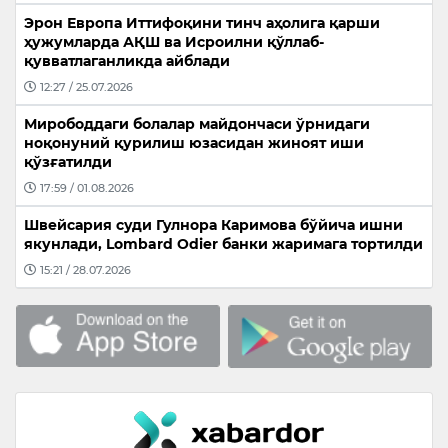
Эрон Европа Иттифоқини тинч аҳолига қарши
ҳужумларда АҚШ ва Исроилни қўллаб-
қувватлаганликда айблади
12:27 / 25.07.2026
Мирободдаги болалар майдончаси ўрнидаги
ноқонуний қурилиш юзасидан жиноят иши
қўзғатилди
17:59 / 01.08.2026
Швейсария суди Гулнора Каримова бўйича ишни
якунлади, Lombard Odier банки жаримага тортилди
15:21 / 28.07.2026