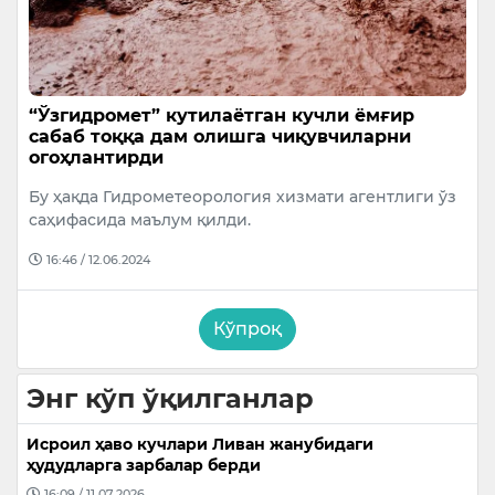
“Ўзгидромет” кутилаётган кучли ёмғир
сабаб тоққа дам олишга чиқувчиларни
огоҳлантирди
Бу ҳақда Гидрометеорология хизмати агентлиги ўз
саҳифасида маълум қилди.
16:46 / 12.06.2024
Кўпроқ
Энг кўп ўқилганлар
Исроил ҳаво кучлари Ливан жанубидаги
ҳудудларга зарбалар берди
16:09 / 11.07.2026