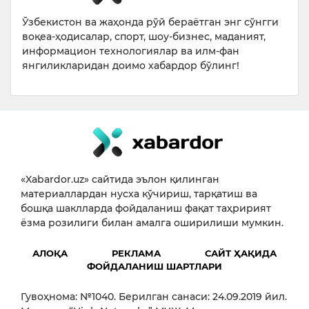
Ўзбекистон ва жаҳонда рўй бераётган энг сўнгги
воқеа-ҳодисалар, спорт, шоу-бизнес, маданият,
информацион технологиялар ва илм-фан
янгиликларидан доимо хабардор бўлинг!
«Xabardor.uz» сайтида эълон қилинган
материаллардан нусха кўчириш, тарқатиш ва
бошқа шаклларда фойдаланиш фақат таҳририят
ёзма розилиги билан амалга оширилиши мумкин.
АЛОҚА
РЕКЛАМА
САЙТ ҲАҚИДА
ФОЙДАЛАНИШ ШАРТЛАРИ
Гувоҳнома: №1040. Берилган санаси: 24.09.2019 йил.