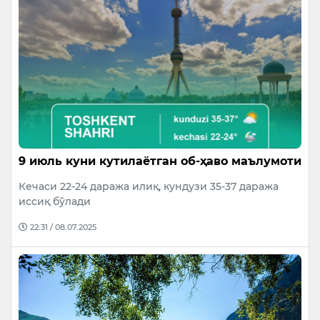
9 июль куни кутилаётган об-ҳаво маълумоти
Кечаси 22-24 даража илиқ, кундузи 35-37 даража
иссиқ бўлади
22:31 / 08.07.2025