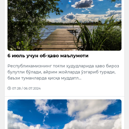
6 июль учун об-ҳаво маълумоти
Республикамизнинг тоғли ҳудудларида ҳаво бироз
булутли бўлади, айрим жойларда ўзгариб туради,
баъзи туманларда қисқа муддатл…
07:28 / 06.07.2024