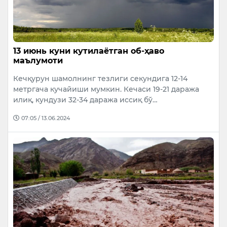
13 июнь куни кутилаётган об-ҳаво
маълумоти
Кечқурун шамолнинг тезлиги секундига 12-14
метргача кучайиши мумкин. Кечаси 19-21 даража
илиқ, кундузи 32-34 даража иccиқ бў…
07:05 / 13.06.2024