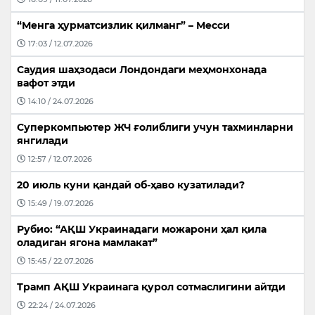
“Менга ҳурматсизлик қилманг” – Месси
17:03 / 12.07.2026
Саудия шаҳзодаси Лондондаги меҳмонхонада
вафот этди
14:10 / 24.07.2026
Суперкомпьютер ЖЧ ғолиблиги учун тахминларни
янгилади
12:57 / 12.07.2026
20 июль куни қандай об-ҳаво кузатилади?
15:49 / 19.07.2026
Рубио: “АҚШ Украинадаги можарони ҳал қила
оладиган ягона мамлакат”
15:45 / 22.07.2026
Трамп АҚШ Украинага қурол сотмаслигини айтди
22:24 / 24.07.2026