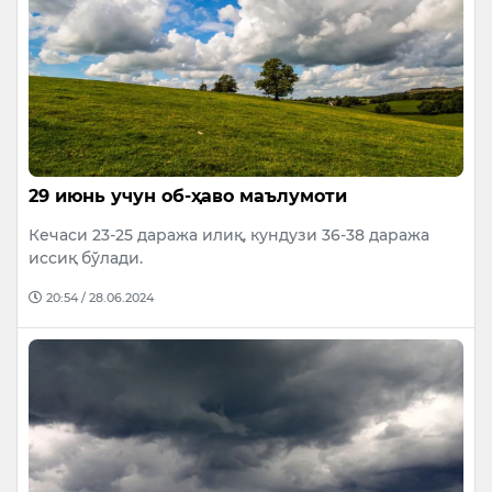
29 июнь учун об-ҳаво маълумоти
Кечаси 23-25 даража илиқ, кундузи 36-38 даража
иccиқ бўлади.
20:54 / 28.06.2024