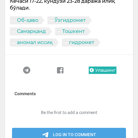
Кечаси 17-22, кундузи 23-28 даража илиқ
бўлади.
Об-ҳаво
Ўзгидромет
Самарқанд
Тошкент
аномал иссиқ
гидромет
Улашинг