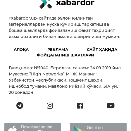
«Xabardor.uz» сайтида эълон қилинган
материаллардан нусха кўчириш, тарқатиш ва
бошқа шаклларда фойдаланиш фақат таҳририят
ёзма розилиги билан амалга оширилиши мумкин.
АЛОҚА
РЕКЛАМА
САЙТ ҲАҚИДА
ФОЙДАЛАНИШ ШАРТЛАРИ
Гувоҳнома: №1040. Берилган санаси: 24.09.2019 йил.
Муассис: “High Networks” МЧЖ. Манзил:
Ўзбекистон Республикаси, Тошкент шаҳри,
Яшнобод тумани, Мавлоно Риёзий кўчаси, 31А уй,
20 хонадон