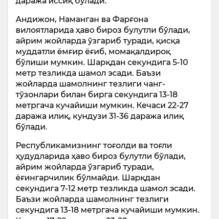
даража иссиқ бўлади.
Андижон, Наманган ва Фарғона
вилоятларида ҳаво бироз булутли бўлади,
айрим жойларда ўзгариб туради, қисқа
муддатли ёмғир ёғиб, момақалдироқ
бўлиши мумкин. Шарқдан секундига 5-10
метр тезликда шамол эсади. Баъзи
жойларда шамолнинг тезлиги чанг-
тўзонлари билан бирга секундига 13-18
метргача кучайиши мумкин. Кечаси 22-27
даража илиқ, кундузи 31-36 даража илиқ
бўлади.
Республикамизнинг тоғолди ва тоғли
ҳудудларида ҳаво бироз булутли бўлади,
айрим жойларда ўзгариб туради,
ёғингарчилик бўлмайди. Шарқдан
секундига 7-12 метр тезликда шамол эсади.
Баъзи жойларда шамолнинг тезлиги
секундига 13-18 метргача кучайиши мумкин.