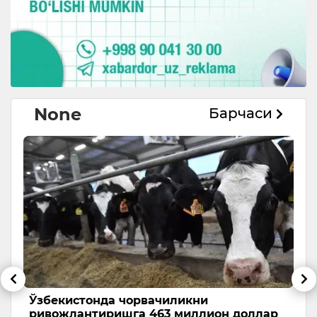
None
Барчаси
орвачиликни
6 АВГУСТГА ОБ-ҲАВО
га 463 миллион доллар