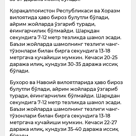
Қорақалпоғистон Республикаси ва Хоразм
вилоятида ҳаво бироз булутли бўлади,
айрим жойларда ўзгариб туради,
ёғингарчилик бўлмайди. Шарқдан
секундига 7-12 метр тезликда шамол эсади.
Баъзи жойларда шамолнинг тезлиги чанг-
тўзонлари билан бирга секундига 13-18
метргача кучайиши мумкин. Кечаси 20-25
даража илиқ, кундузи 30-35 даража иссиқ
бўлади.
Бухоро ва Навоий вилоятларида ҳаво бироз
булутли бўлади, айрим жойларда ўзгариб
туради, ёғингарчилик бўлмайди. Шарқдан
секундига 7-12 метр тезликда шамол эсади.
Баъзи жойларда шамолнинг тезлиги чанг-
тўзонлари билан бирга секундига 13-18
метргача кучайиши мумкин. Кечаси 22-27
даража илиқ, кундузи 35-40 даража иссиқ
бўлади.