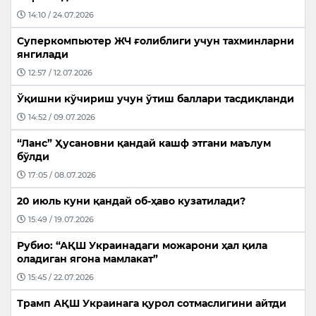
14:10 / 24.07.2026
Суперкомпьютер ЖЧ ғолиблиги учун тахминларни
янгилади
12:57 / 12.07.2026
Ўқишни кўчириш учун ўтиш баллари тасдиқланди
14:52 / 09.07.2026
“Ланс” Ҳусановни қандай кашф этгани маълум
бўлди
17:05 / 08.07.2026
20 июль куни қандай об-ҳаво кузатилади?
15:49 / 19.07.2026
Рубио: “АҚШ Украинадаги можарони ҳал қила
оладиган ягона мамлакат”
15:45 / 22.07.2026
Трамп АҚШ Украинага қурол сотмаслигини айтди