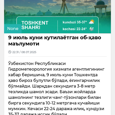
None
9 июль куни кутилаётган об-ҳаво
маълумоти
22:31 / 08.07.2025
Ўзбекистон Республикаси
Гидрометеорология хизмати агентлигининг
хабар беришича, 9 июль куни Тошкентда
ҳаво бироз булутли бўлади, ёғингарчилик
бўлмайди. Шарқдан секундига 3-8 метр
тезликда шамол эсади. Баъзи жойларда
шамолнинг тезлиги чанг-тўзонлари билан
бирга секундига 10-12 метргача кучайиши
мумкин. Кечаси 22-24 даража илиқ, кундузи
35-37 даража иссиқ бўлади.