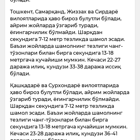
Тошкент, Самарқанд, Жиззах ва Сирдарё
вилоятларида ҳаво бироз булутли бўлади,
айрим жойларда ўзгариб туради,
ёғингарчилик бўлмайди. Шарқдан
секундига 7-12 метр тезликда шамол эсади.
Баъзи жойларда шамолнинг тезлиги чанг-
тўзонлари билан бирга секундига 13-18
метргача кучайиши мумкин. Кечаси 22-27
даража илиқ, кундузи 33-38 даража иссиқ
бўлади.
Қашқадарё ва Сурхондарё вилоятларида
ҳаво бироз булутли бўлади, айрим жойларда
ўзгариб туради, ёғингарчилик бўлмайди.
Шарқдан секундига 7-12 метр тезликда
шамол эсади. Баъзи жойларда шамолнинг
тезлиги чанг-тўзонлари билан бирга
секундига 13-18 метргача кучайиши мумкин.
Кечаси 23-28 даража илиқ, кундузи 36-41