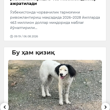
5 август соат 20 дан 6 авгу
17:09 / 05.08.2026
вачилик тармоғини
қсадида 2026–2028 йилларда
ар миқдорида маблағ
Бу ҳам қизиқ