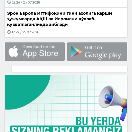
22:24 / 24.07.2026
Эрон Европа Иттифоқини тинч аҳолига қарши
ҳужумларда АҚШ ва Исроилни қўллаб-
қувватлаганликда айблади
12:27 / 25.07.2026