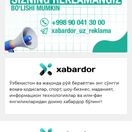
Ўзбекистон ва жаҳонда рўй бераётган энг сўнгги
воқеа-ҳодисалар, спорт, шоу-бизнес, маданият,
информацион технологиялар ва илм-фан
янгиликларидан доимо хабардор бўлинг!