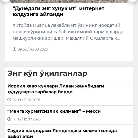
унук ит” интернет
Саида Раметова оғир
нди
Ўзбек киноси ва театрини
қабли ит ўзининг ноодатий
Ўзбекистон халқ артисти
абаб ижтимоий тармоқларда
онаси 90 ёшида вафот этди
ди. Маҳаллий ОАВларга к…
17:03 / 05.08.2026
Энг кўп ўқилганлар
Исроил ҳаво кучлари Ливан жанубидаги
ҳудудларга зарбалар берди
16:09 / 11.07.2026
“Менга ҳурматсизлик қилманг” – Месси
17:03 / 12.07.2026
Саудия шаҳзодаси Лондондаги меҳмонхонада
вафот этди