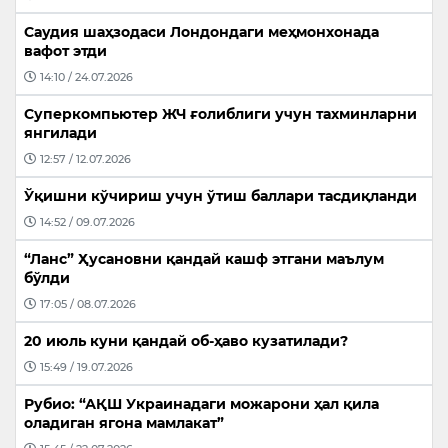
Саудия шаҳзодаси Лондондаги меҳмонхонада
вафот этди
14:10 / 24.07.2026
Суперкомпьютер ЖЧ ғолиблиги учун тахминларни
янгилади
12:57 / 12.07.2026
Ўқишни кўчириш учун ўтиш баллари тасдиқланди
14:52 / 09.07.2026
“Ланс” Ҳусановни қандай кашф этгани маълум
бўлди
17:05 / 08.07.2026
20 июль куни қандай об-ҳаво кузатилади?
15:49 / 19.07.2026
Рубио: “АҚШ Украинадаги можарони ҳал қила
оладиган ягона мамлакат”