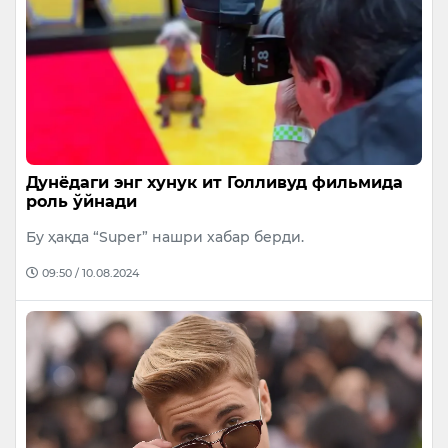
Дунёдаги энг хунук ит Голливуд фильмида
роль ўйнади
Бу ҳақда “Super” нашри хабар берди.
09:50 / 10.08.2024