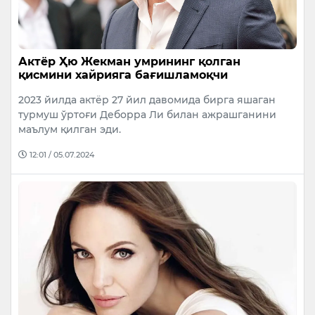
Актёр Ҳю Жекман умрининг қолган
қисмини хайрияга бағишламоқчи
2023 йилда актёр 27 йил давомида бирга яшаган
турмуш ўртоғи Деборра Ли билан ажрашганини
маълум қилган эди.
12:01 / 05.07.2024