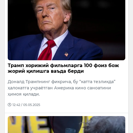
Трамп хорижий фильмларга 100 фоиз бож
жорий қилишга ваъда берди
Доналд Трампнинг фикрича, бу “катта тезликда”
ҳалокатга учраётган Америка кино саноатини
ҳимоя қилади.
12:42 / 05.05.2025