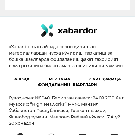
«Xabardor.uz» сайтида эълон қилинган
материаллардан нусха кўчириш, тарқатиш ва
бошқа шаклларда фойдаланиш фақат таҳририят
ёзма розилиги билан амалга оширилиши мумкин.
АЛОҚА
РЕКЛАМА
САЙТ ҲАҚИДА
ФОЙДАЛАНИШ ШАРТЛАРИ
Гувоҳнома: №1040. Берилган санаси: 24.09.2019 йил.
Муассис: “High Networks” МЧЖ. Манзил:
Ўзбекистон Республикаси, Тошкент шаҳри,
Яшнобод тумани, Мавлоно Риёзий кўчаси, 31А уй,
20 хонадон