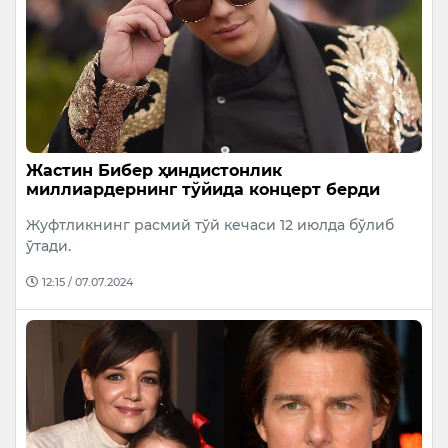
Жастин Бибер ҳиндистонлик
миллиардернинг тўйида концерт берди
Жуфтликнинг расмий тўй кечаси 12 июлда бўлиб
ўтади.
12:15 / 07.07.2024