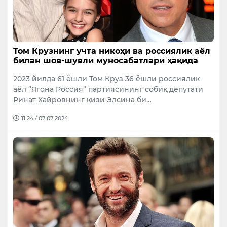
Том Крузнинг учта никоҳи ва россиялик аёл
билан шов-шувли муносабатлари ҳақида
2023 йилда 61 ёшли Том Круз 36 ёшли россиялик
аёл “Ягона Россия” партиясининг собиқ депутати
Ринат Хайровнинг қизи Элсина би…
11:24 / 07.07.2024