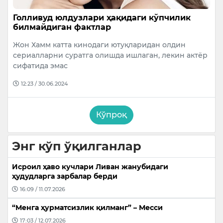
Голливуд юлдузлари ҳақидаги кўпчилик
билмайдиган фактлар
Жон Хамм катта кинодаги ютуқларидан олдин
сериалларни суратга олишда ишлаган, лекин актёр
сифатида эмас
12:23 / 30.06.2024
Кўпроқ
Энг кўп ўқилганлар
Исроил ҳаво кучлари Ливан жанубидаги
ҳудудларга зарбалар берди
16:09 / 11.07.2026
“Менга ҳурматсизлик қилманг” – Месси
17:03 / 12.07.2026