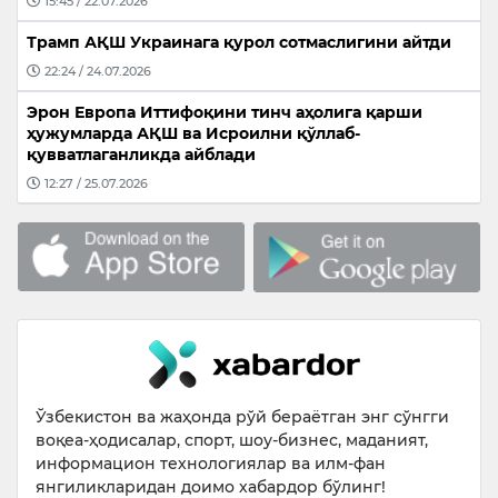
15:45 / 22.07.2026
Трамп АҚШ Украинага қурол сотмаслигини айтди
22:24 / 24.07.2026
Эрон Европа Иттифоқини тинч аҳолига қарши
ҳужумларда АҚШ ва Исроилни қўллаб-
қувватлаганликда айблади
12:27 / 25.07.2026
Ўзбекистон ва жаҳонда рўй бераётган энг сўнгги
воқеа-ҳодисалар, спорт, шоу-бизнес, маданият,
информацион технологиялар ва илм-фан
янгиликларидан доимо хабардор бўлинг!