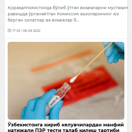
Қорақалпоғистонда бўлиб ўтган воқеаларни мустақил
равишда ўрганаётган Комиссия аъзоларининг юз
берган ҳолатлар ва воқеалар б…
17:55 / 06.09.2022
Ўзбекистонга кириб келувчилардан манфий
натижали ПЗР тести талаб қилиш тартиби