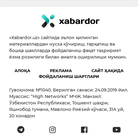
«Xabardor.uz» сайтида эълон қилинган
материаллардан нусха кўчириш, тарқатиш ва
бошқа шаклларда фойдаланиш фақат таҳририят
ёзма розилиги билан амалга оширилиши мумкин.
АЛОҚА
РЕКЛАМА
САЙТ ҲАҚИДА
ФОЙДАЛАНИШ ШАРТЛАРИ
Гувоҳнома: №1040. Берилган санаси: 24.09.2019 йил.
Муассис: “High Networks” МЧЖ. Манзил:
Ўзбекистон Республикаси, Тошкент шаҳри,
Яшнобод тумани, Мавлоно Риёзий кўчаси, 31А уй,
20 хонадон