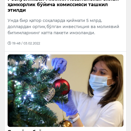
ҳамкорлик бўйича комиссияси ташкил
этилди
Унда бир қатор соҳаларда қиймати 5 млрд.
доллардан ортиқ бўлган инвестиция ва молиявий
битимларнинг катта пакети имзоланди.
19:48 / 03.02.2022