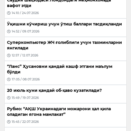
вафот этди
14:10 / 24.07.2026
Ўқишни кўчириш учун ўтиш баллари тасдиқланди
14:52 / 09.07.2026
Суперкомпьютер ЖЧ ғолиблиги учун тахминларни
янгилади
12:57 / 12.07.2026
“Ланс” Ҳусановни қандай кашф этгани маълум
бўлди
17:05 / 08.07.2026
20 июль куни қандай об-ҳаво кузатилади?
15:49 / 19.07.2026
Рубио: “АҚШ Украинадаги можарони ҳал қила
оладиган ягона мамлакат”
15:45 / 22.07.2026