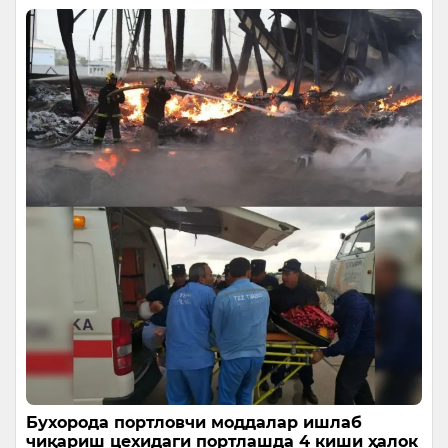
Бухорода портловчи моддалар ишлаб
чиқариш цехидаги портлашда 4 киши ҳалок