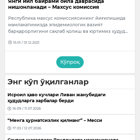
Янги йил байрами оила даврасида
нишонланади – Махсус комиссия
Республика махсус комиссиясининг йиғилишида
мамлакатимизда эпидемиологик вазият
барқарорлигини сақлаб қолиш ва юртимиз ҳудуд…
15:01 / 01.12.2021
Кўпроқ
Энг кўп ўқилганлар
Исроил ҳаво кучлари Ливан жанубидаги
ҳудудларга зарбалар берди
16:09 / 11.07.2026
“Менга ҳурматсизлик қилманг” – Месси
17:03 / 12.07.2026
Саудия шаҳзодаси Лондондаги меҳмонхонада