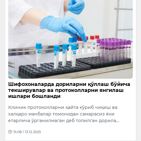
Шифохоналарда дориларни қўллаш бўйича
текширувлар ва протоколларни янгилаш
ишлари бошланди
Клиник протоколларни қайта кўриб чиқиш ва
халқаро манбалар томонидан самарасиз ёки
етарлича ўрганилмаган деб топилган дорила…
15:08 / 13.12.2025