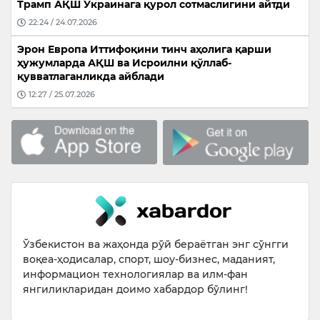
Трамп АҚШ Украинага қурол сотмаслигини айтди
22:24 / 24.07.2026
Эрон Европа Иттифоқини тинч аҳолига қарши
ҳужумларда АҚШ ва Исроилни қўллаб-
қувватлаганликда айблади
12:27 / 25.07.2026
Ўзбекистон ва жаҳонда рўй бераётган энг сўнгги
воқеа-ҳодисалар, спорт, шоу-бизнес, маданият,
информацион технологиялар ва илм-фан
янгиликларидан доимо хабардор бўлинг!