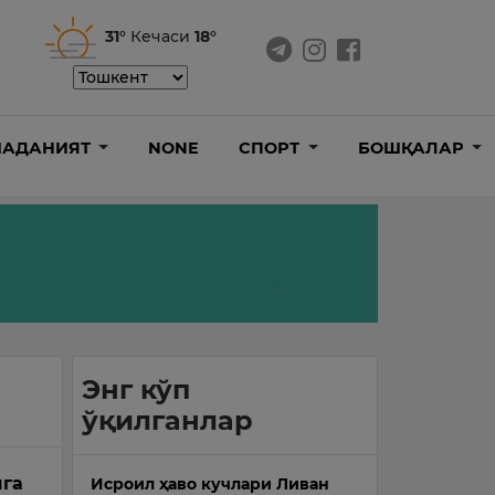
31°
Кечаси
18°
АДАНИЯТ
NONE
СПОРТ
БОШҚАЛАР
Энг кўп
ўқилганлар
шга
Исроил ҳаво кучлари Ливан