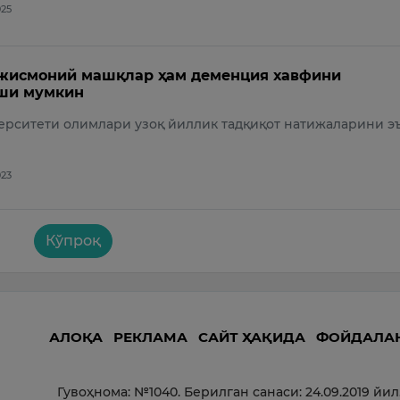
025
 жисмоний машқлар ҳам деменция хавфини
ши мумкин
ерситети олимлари узоқ йиллик тадқиқот натижаларини э
023
Кўпроқ
АЛОҚА
РЕКЛАМА
САЙТ ҲАҚИДА
ФОЙДАЛА
Гувоҳнома: №1040. Берилган санаси: 24.09.2019 йил