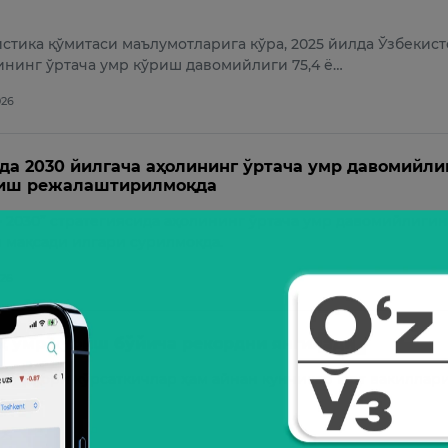
стика қўмитаси маълумотларига кўра, 2025 йилда Ўзбекис
нинг ўртача умр кўриш давомийлиги 75,4 ё…
026
да 2030 йилгача аҳолининг ўртача умр давомийли
зиш режалаштирилмоқда
– 2030” стратегиясида аҳолининг ўртача умр давомийлигин
 мақсади илгари сурилмоқда.
026
қ умр кўриш бўйича рекордни янгилади
ги юқори кўрсаткичлар ҳам айнан кунчиқар юрт вакиллар
025