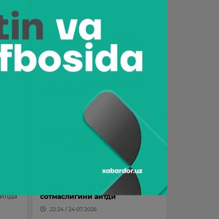
12:57 / 12.07.2026
“Ланс” Ҳусановни қандай
кашф этгани маълум бўлди
17:05 / 08.07.2026
20 июль куни қандай об-ҳаво
кузатилади?
15:49 / 19.07.2026
Рубио: “АҚШ Украинадаги
можарони ҳал қила оладиган
ягона мамлакат”
15:45 / 22.07.2026
Трамп АҚШ Украинага қурол
йилда
сотмаслигини айтди
22:24 / 24.07.2026