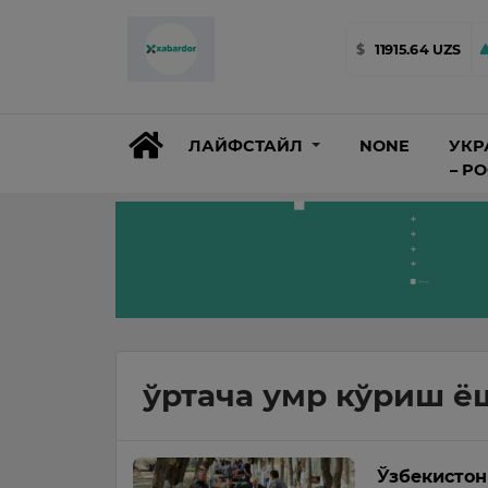
$
11915.64 UZS
ЛАЙФСТАЙЛ
NONE
УКР
– Р
ўртача умр кўриш ё
Ўзбекистон