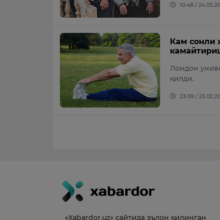
10:48 / 24.05.2
Кам сонли
камайтири
Лондон унив
қилди.
23:09 / 23.02.2
«Xabardor.uz» сайтида эълон қилинган