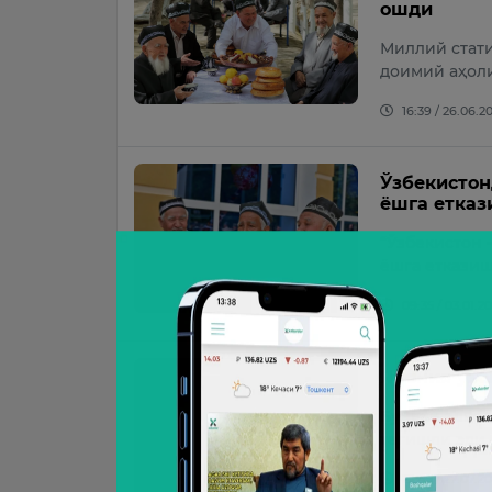
ошди
Миллий стати
доимий аҳоли
16:39 / 26.06.2
Ўзбекистон
ёшга етка
“Ўзбекистон 
ёшга етказиш
09:35 / 03.01.2
Япония узо
Бундан аввал
тегишли эди
22:45 / 27.07.2