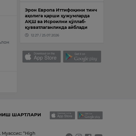
Эрон Европа Иттифоқини тинч
аҳолига қарши ҳужумларда
АҚШ ва Исроилни қўллаб-
қувватлаганликда айблади
12:27 / 25.07.2026
ълон
НИШ ШАРТЛАРИ
. Муассис: “High