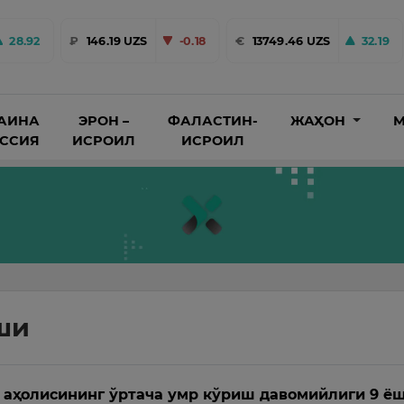
28.92
₽
146.19 UZS
-0.18
€
13749.46 UZS
32.19
АИНА
ЭРОН –
ФАЛАСТИН-
ЖАҲОН
М
ОССИЯ
ИСРОИЛ
ИСРОИЛ
ши
 аҳолисининг ўртача умр кўриш давомийлиги 9 ё