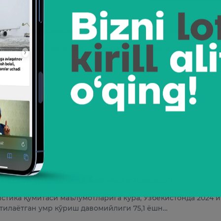
мористик жамоаси актёри ҳаётдан кўз юмди
оа асосчиси Раҳмонали Суропов маълум қилди
25
ликлар ўртача неча йил умр кўрмоқда?
стика қўмитаси маълумотларига кўра, Ўзбекистонда 2024 
тилаётган умр кўриш давомийлиги 75,1 ёшн…