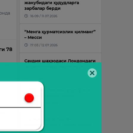
жанубидаги ҳудудларга
зарбалар берди
тонда
16:09 / 11.07.2026
“Менга ҳурматсизлик қилманг”
– Месси
17:03 / 12.07.2026
ги 78
Саудия шаҳзодаси Лондондаги
и 78
меҳмонхонада вафот этди
14:10 / 24.07.2026
Ўқишни кўчириш учун ўтиш
баллари тасдиқланди
14:52 / 09.07.2026
ига
Суперкомпьютер ЖЧ
ғолиблиги учун тахминларни
янгилади