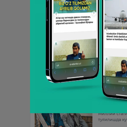
“Қалпоқ” ю
Бу ҳақда жам
18:29 / 13.07.20
Ўзбекистон
Миллий стати
туғилишда ку