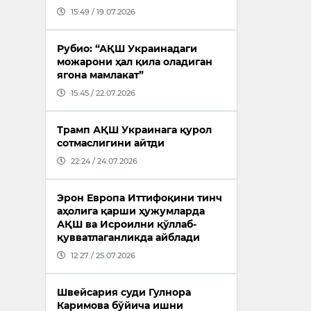
15:49 / 19.07.2026
Рубио: “АҚШ Украинадаги
можарони ҳал қила оладиган
ягона мамлакат”
15:45 / 22.07.2026
Трамп АҚШ Украинага қурол
сотмаслигини айтди
22:24 / 24.07.2026
Эрон Европа Иттифоқини тинч
аҳолига қарши ҳужумларда
АҚШ ва Исроилни қўллаб-
қувватлаганликда айблади
12:27 / 25.07.2026
Швейсария суди Гулнора
Каримова бўйича ишни