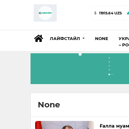
$
11915.64 UZS
ЛАЙФСТАЙЛ
NONE
УКР
– Р
None
Ғалла муам