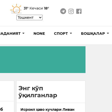
31°
Кечаси
18°
АДАНИЯТ
NONE
СПОРТ
БОШҚАЛАР
Энг кўп
ўқилганлар
иб
Исроил ҳаво кучлари Ливан