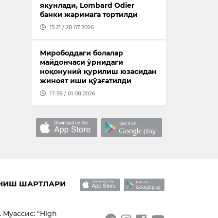
якунлади, Lombard Odier
банки жаримага тортилди
15:21 / 28.07.2026
Мирободдаги болалар
майдончаси ўрнидаги
ноқонуний қурилиш юзасидан
жиноят иши қўзғатилди
17:59 / 01.08.2026
НИШ ШАРТЛАРИ
. Муассис: “High