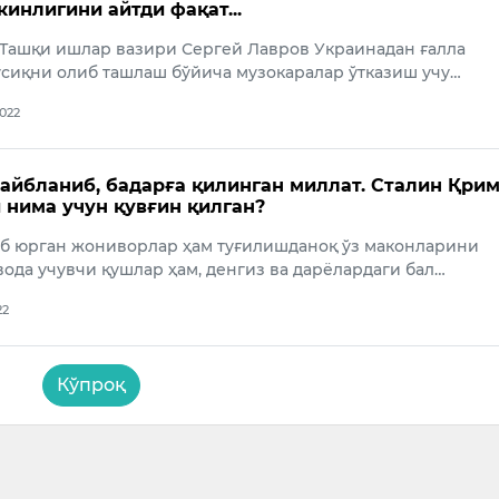
инлигини айтди фақат...
 Ташқи ишлар вазири Сергей Лавров Украинадан ғалла
ўсиқни олиб ташлаш бўйича музокаралар ўтказиш учу…
2022
айбланиб, бадарға қилинган миллат. Сталин Қри
 нима учун қувғин қилган?
аб юрган жониворлар ҳам туғилишданоқ ўз маконларини
вода учувчи қушлар ҳам, денгиз ва дарёлардаги бал…
22
Кўпроқ