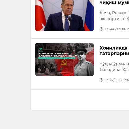
чиқиш мумк
Кеча, Россия
экспортига т
09:44 / 09.06.
Хоинликда 
татарларни
Чўлда ўрмал
биладила. Ҳа
13:35 / 19.05.20