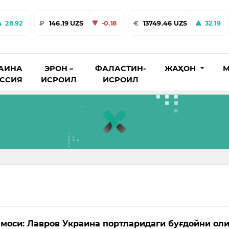
28.92
₽
146.19 UZS
-0.18
€
13749.46 UZS
32.19
АИНА
ЭРОН –
ФАЛАСТИН-
ЖАҲОН
М
ОССИЯ
ИСРОИЛ
ИСРОИЛ
моси: Лавров Украина портларидаги буғдойни ол