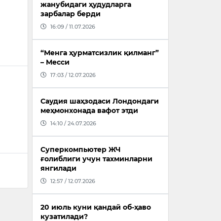
жанубидаги ҳудудларга
зарбалар берди
16:09 / 11.07.2026
“Менга ҳурматсизлик қилманг”
– Месси
17:03 / 12.07.2026
м
Саудия шаҳзодаси Лондондаги
меҳмонхонада вафот этди
14:10 / 24.07.2026
Суперкомпьютер ЖЧ
ғолиблиги учун тахминларни
янгилади
12:57 / 12.07.2026
20 июль куни қандай об-ҳаво
кузатилади?