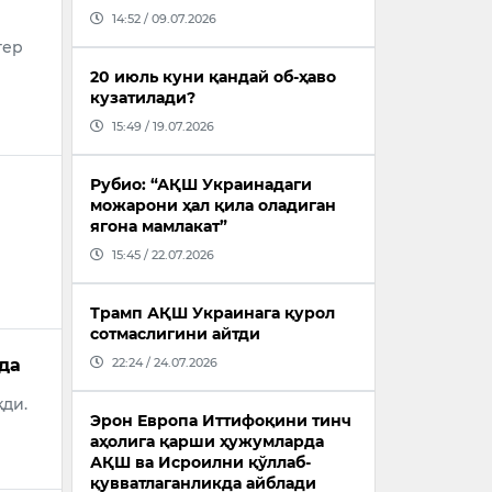
14:52 / 09.07.2026
тер
20 июль куни қандай об-ҳаво
кузатилади?
15:49 / 19.07.2026
Рубио: “АҚШ Украинадаги
можарони ҳал қила оладиган
ягона мамлакат”
15:45 / 22.07.2026
Трамп АҚШ Украинага қурол
сотмаслигини айтди
22:24 / 24.07.2026
да
ди.
Эрон Европа Иттифоқини тинч
аҳолига қарши ҳужумларда
АҚШ ва Исроилни қўллаб-
қувватлаганликда айблади