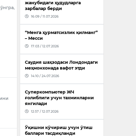
жанубидаги ҳудудларга
ўнгра,
зарбалар берди
16:09 / 11.07.2026
“Менга ҳурматсизлик қилманг”
– Месси
17:03 / 12.07.2026
Саудия шаҳзодаси Лондондаги
меҳмонхонада вафот этди
14:10 / 24.07.2026
Суперкомпьютер ЖЧ
ғолиблиги учун тахминларни
мини
янгилади
12:57 / 12.07.2026
Ўқишни кўчириш учун ўтиш
баллари тасдиқланди