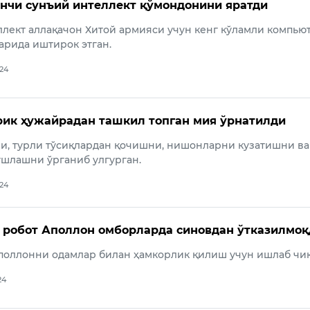
нчи сунъий интеллект қўмондонини яратди
лект аллақачон Хитой армияси учун кенг кўламли компью
рида иштирок этган.
024
рик ҳужайрадан ташкил топган мия ўрнатилди
и, турли тўсиқлардан қочишни, нишонларни кузатишни ва
шлашни ўрганиб улгурган.
024
робот Аполлон омборларда синовдан ўтказилмоқ
поллонни одамлар билан ҳамкорлик қилиш учун ишлаб чиқ
24