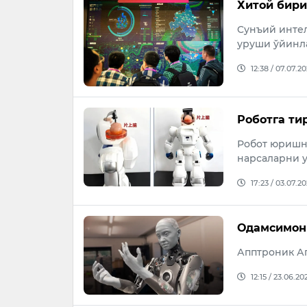
Хитой бири
Cунъий интел
уруши ўйинла
12:38 / 07.07.2
Роботга ти
Робот юришн
нарсаларни у
17:23 / 03.07.2
Одамсимон 
Апптроник А
12:15 / 23.06.20