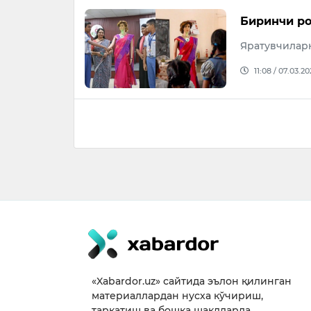
Биринчи ро
Яратувчиларн
11:08 / 07.03.2
«Xabardor.uz» сайтида эълон қилинган
материаллардан нусха кўчириш,
тарқатиш ва бошқа шаклларда