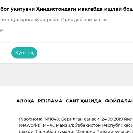
бот ўқитувчи Ҳиндистондаги мактабда ишлай бо
инг сўзларига кўра, робот Ирис деб номланган.
024
Кўпроқ
АЛОҚА
РЕКЛАМА
САЙТ ҲАҚИДА
ФОЙДАЛА
Гувоҳнома: №1040. Берилган санаси: 24.09.2019 йил
Networks” МЧЖ. Манзил: Ўзбекистон Республикаси
шаҳри, Яшнобод тумани, Мавлоно Риёзий кўчаси, 3