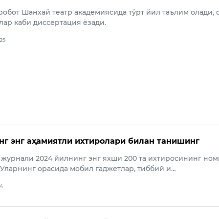
робот Шанхай театр академиясида тўрт йил таълим олади, с
лар каби диссертация ёзади.
025
нг энг аҳамиятли ихтиролари билан танишинг
журнали 2024 йилнинг энг яхши 200 та ихтиросининг но
 Уларнинг орасида мобил гаджетлар, тиббий и…
24