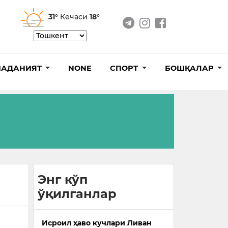
31°
Кечаси
18°
АДАНИЯТ
NONE
СПОРТ
БОШҚАЛАР
Энг кўп
ўқилганлар
Исроил ҳаво кучлари Ливан