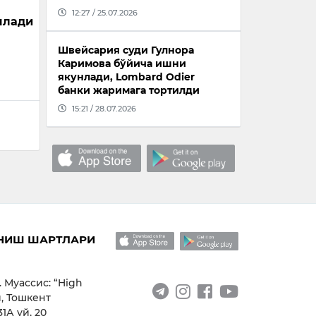
12:27 / 25.07.2026
шлади
Швейсария суди Гулнора
Каримова бўйича ишни
якунлади, Lombard Odier
банки жаримага тортилди
15:21 / 28.07.2026
НИШ ШАРТЛАРИ
. Муассис: “High
, Тошкент
1А уй, 20