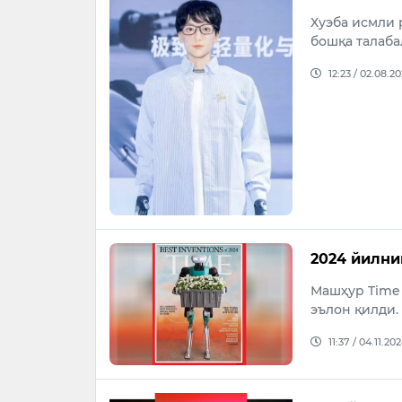
Хуэба исмли 
бошқа талаба
12:23 / 02.08.2
2024 йилни
Машҳур Time 
эълон қилди.
11:37 / 04.11.20