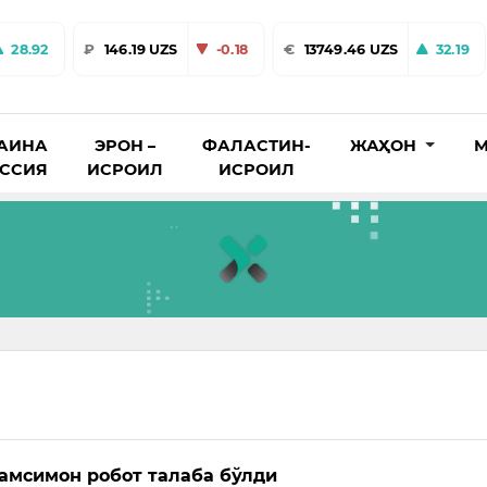
28.92
₽
146.19 UZS
-0.18
€
13749.46 UZS
32.19
АИНА
ЭРОН –
ФАЛАСТИН-
ЖАҲОН
М
ОССИЯ
ИСРОИЛ
ИСРОИЛ
амсимон робот талаба бўлди