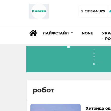
$
11915.64 UZS
ЛАЙФСТАЙЛ
NONE
УКР
– Р
робот
Хитойда од