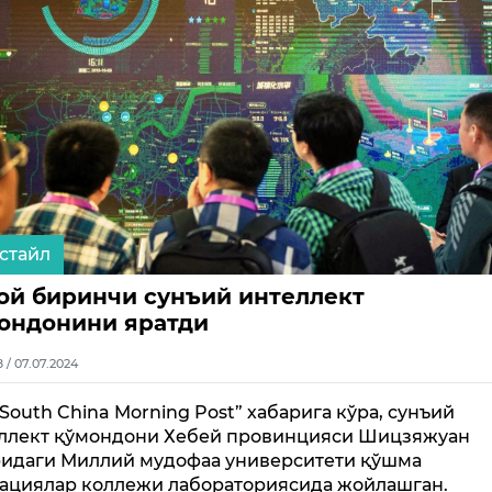
стайл
ой биринчи сунъий интеллект
ондонини яратди
8 / 07.07.2024
 South China Morning Post” хабарига кўра, сунъий
ллект қўмондони Хебей провинцияси Шицзяжуан
идаги Миллий мудофаа университети қўшма
ациялар коллежи лабораториясида жойлашган.