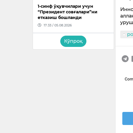
1-синф ўқувчилари учун
Инно
“Президент совғалари”ни
алла
етказиш бошланди
уруш
17:33 / 05.08.2026
р
Кўпроқ