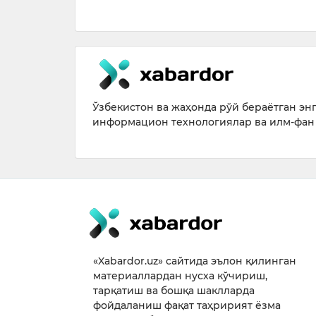
Ўзбекистон ва жаҳонда рўй бераётган энг 
информацион технологиялар ва илм-фан 
«Xabardor.uz» сайтида эълон қилинган
материаллардан нусха кўчириш,
тарқатиш ва бошқа шаклларда
фойдаланиш фақат таҳририят ёзма