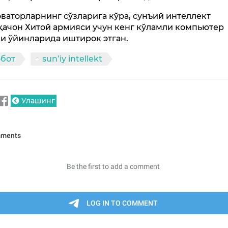
ваторларнинг сўзларига кўра, сунъий интеллект
қачон Хитой армияси учун кенг кўламли компьютер
и ўйинларида иштирок этган.
обот
sun’iy intellekt
Улашинг