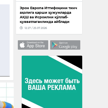
Эрон Европа Иттифоқини тинч
аҳолига қарши ҳужумларда
АҚШ ва Исроилни қўллаб-
қувватлаганликда айблади
12:27 / 25.07.2026