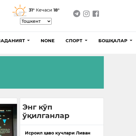
31°
Кечаси
18°
АДАНИЯТ
NONE
СПОРТ
БОШҚАЛАР
Энг кўп
ўқилганлар
Исроил ҳаво кучлари Ливан