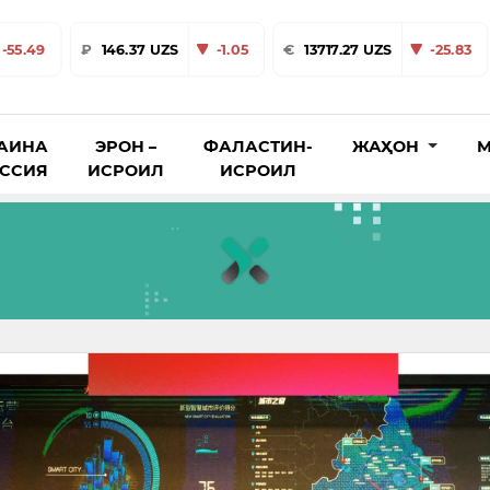
-55.49
₽
146.37 UZS
-1.05
€
13717.27 UZS
-25.83
АИНА
ЭРОН –
ФАЛАСТИН-
ЖАҲОН
М
ОССИЯ
ИСРОИЛ
ИСРОИЛ