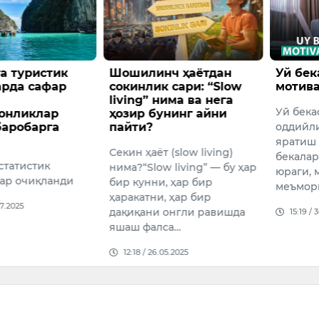
ч ҳаётдан
Уй бекалари учун
“Каль
 сари: “Slow
мотивацион тавсиялар
сериал
има ва нега
сарато
Уй бекаси бўлиш — бу
нинг айни
“Кальма
оддийликда мукаммаллик
сериал
яратиш санъатидир. Уй
(slow living)
мавсум
бекалари — оиланинг
 living” — бу ҳар
ходими
юраги, муҳитнинг
 ҳар бир
онаси р
меъмори.
 ҳар бир
актрис
онгли равишда
15:19 / 30.04.2025
09:46 /
са…
5.2025