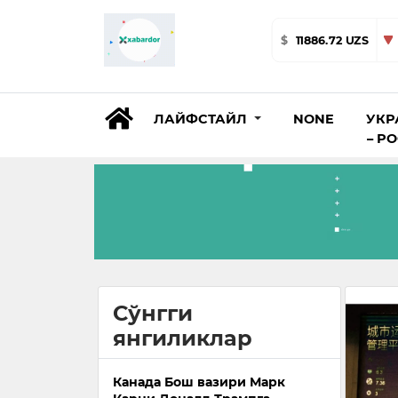
$
11886.72 UZS
ЛАЙФСТАЙЛ
NONE
УКР
– Р
Сўнгги
янгиликлар
Канада Бош вазири Марк