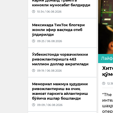
Карни Доналд Трампга
кинояли муносабат билдирди
10:34 / 06.08.2026
Мексикада ТикТок блогери
жонли эфир вақтида отиб
ўлдирилди
09:25 / 06.08.2026
Ўзбекистонда чорвачиликни
Лайф
ривожлантиришга 463
миллион доллар ажратилади
Хит
09:19 / 06.08.2026
қўм
Мемориал мажмуа ҳудудини
12:3
ривожлантириш ва очиқ
жамоат паркига айлантириш
“Тhе
бўйича ишлар бошланди
инте
09:09 / 06.08.2026
шаҳр
опер