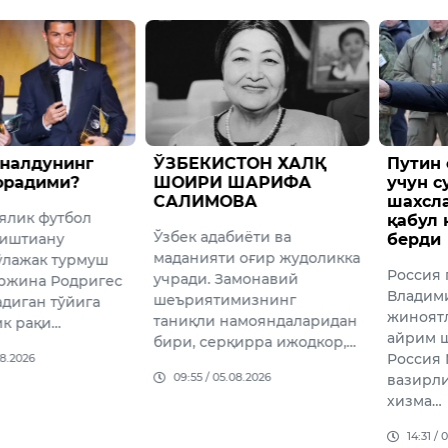
СТОН ХАЛҚ
Путин оғир жиноятлар
Тошкен
ШАРИФА
учун судланган айрим
мажбу
ВА
шахсларни армияга
юбори
қабул қилишга рухсат
мурож
иёти ва
берди
расми
 оғир жудоликка
билди
Россия президенти
амонавий
Ўтказил
Владимир Путин оғир
мизнинг
текширу
жиноятлар учун судланган
амояндаларидан
Servise
айрим шахсларнинг
қирра ижодкор,…
шахсла
Россия Мудофаа
кўрсати
08.2026
вазирлиги билан ҳарбий
яшовчи
хизма…
14:49 /
14:31 / 05.08.2026