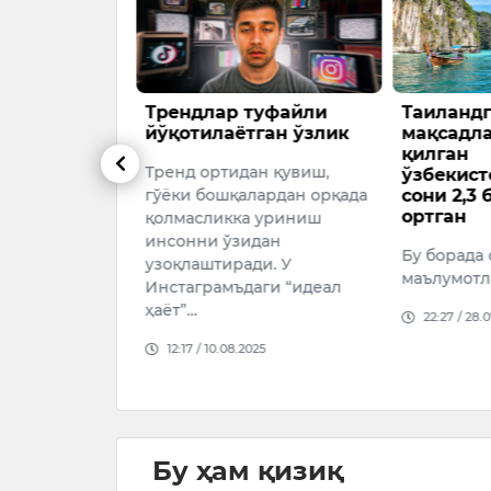
туфайли
Таиландга туристик
Шошилин
ган ўзлик
мақсадларда сафар
сокинлик
қилган
living” н
н қувиш,
ўзбекистонликлар
ҳозир бу
ардан орқада
сони 2,3 баробарга
пайти?
ортган
 уриниш
Секин ҳаёт 
дан
Бу борада статистик
нима?“Slow
и. У
маълумотлар очиқланди
бир кунни,
ги “идеал
ҳаракатни,
22:27 / 28.07.2025
дақиқани 
яшаш фал
25
12:18 / 26.0
Бу ҳам қизиқ