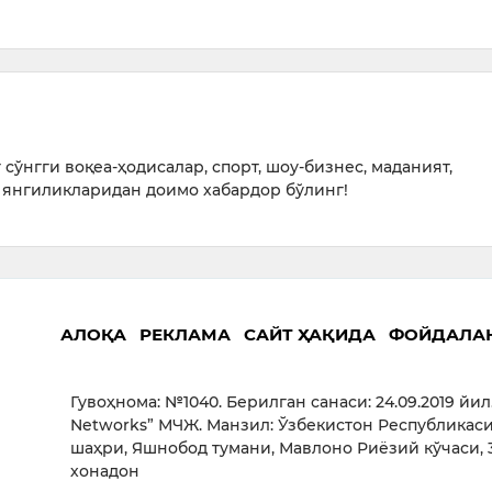
сўнгги воқеа-ҳодисалар, спорт, шоу-бизнес, маданият,
янгиликларидан доимо хабардор бўлинг!
АЛОҚА
РЕКЛАМА
САЙТ ҲАҚИДА
ФОЙДАЛА
Гувоҳнома: №1040. Берилган санаси: 24.09.2019 йил
Networks” МЧЖ. Манзил: Ўзбекистон Республикаси
шаҳри, Яшнобод тумани, Мавлоно Риёзий кўчаси, 3
хонадон