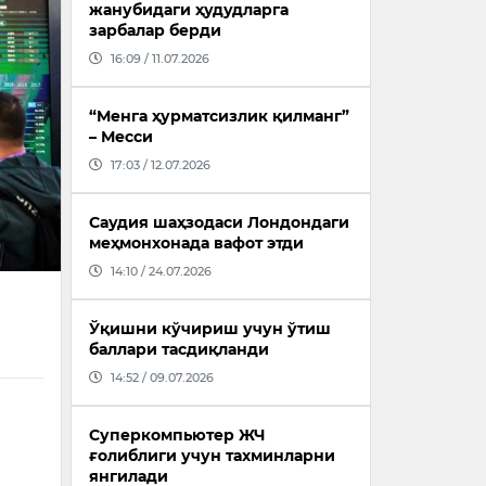
жанубидаги ҳудудларга
зарбалар берди
16:09 / 11.07.2026
“Менга ҳурматсизлик қилманг”
– Месси
17:03 / 12.07.2026
Саудия шаҳзодаси Лондондаги
меҳмонхонада вафот этди
14:10 / 24.07.2026
Ўқишни кўчириш учун ўтиш
баллари тасдиқланди
14:52 / 09.07.2026
Суперкомпьютер ЖЧ
ғолиблиги учун тахминларни
янгилади