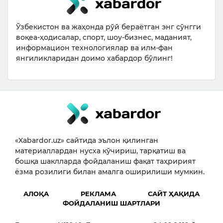
Ўзбекистон ва жаҳонда рўй бераётган энг сўнгги
воқеа-ҳодисалар, спорт, шоу-бизнес, маданият,
информацион технологиялар ва илм-фан
янгиликларидан доимо хабардор бўлинг!
«Xabardor.uz» сайтида эълон қилинган
материаллардан нусха кўчириш, тарқатиш ва
бошқа шаклларда фойдаланиш фақат таҳририят
ёзма розилиги билан амалга оширилиши мумкин.
АЛОҚА
РЕКЛАМА
САЙТ ҲАҚИДА
ФОЙДАЛАНИШ ШАРТЛАРИ