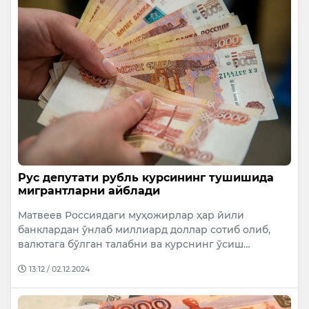
Рус депутати рубль курсининг тушишида
мигрантларни айблади
Матвеев Россиядаги муҳожирлар ҳар йили
банклардан ўнлаб миллиард доллар сотиб олиб,
валютага бўлган талабни ва курснинг ўсиш…
13:12 / 02.12.2024