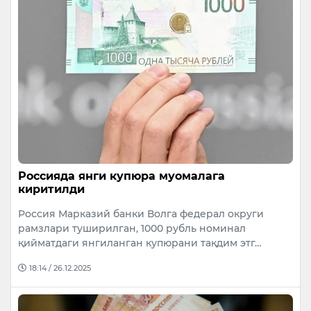
Россияда янги купюра муомалага
киритилди
Россия Марказий банки Волга федерал округи
рамзлари туширилган, 1000 рубль номинал
қийматдаги янгиланган купюрани тақдим этг…
18:14 / 26.12.2025