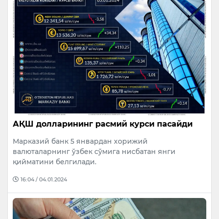
АҚШ долларининг расмий курси пасайди
Марказий банк 5 январдан хорижий
валюталарнинг ўзбек сўмига нисбатан янги
қийматини белгилади.
16:04 / 04.01.2024