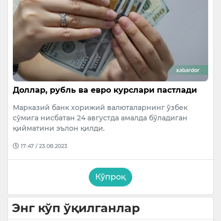
Доллар, рубль ва евро курслари пастлади
Марказий банк хорижий валюталарнинг ўзбек
сўмига нисбатан 24 августда амалда бўладиган
қийматини эълон қилди.
17:47 / 23.08.2023
Кўпроқ
Энг кўп ўқилганлар