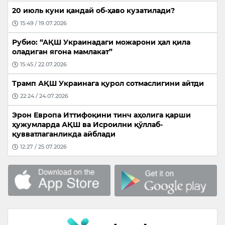
20 июль куни қандай об-ҳаво кузатилади?
15:49 / 19.07.2026
Рубио: “АҚШ Украинадаги можарони ҳал қила
оладиган ягона мамлакат”
15:45 / 22.07.2026
Трамп АҚШ Украинага қурол сотмаслигини айтди
22:24 / 24.07.2026
Эрон Европа Иттифоқини тинч аҳолига қарши
ҳужумларда АҚШ ва Исроилни қўллаб-
қувватлаганликда айблади
12:27 / 25.07.2026