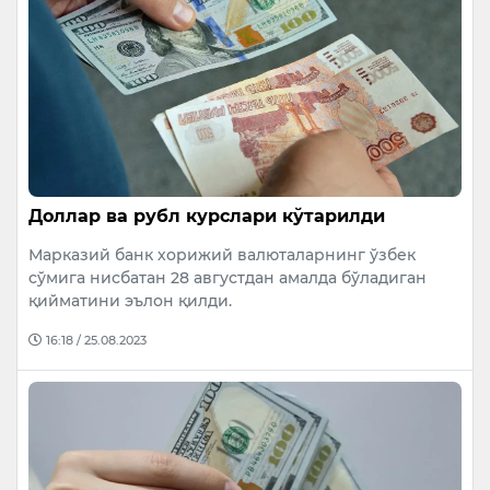
Доллар ва рубл курслари кўтарилди
Марказий банк хорижий валюталарнинг ўзбек
сўмига нисбатан 28 августдан амалда бўладиган
қийматини эълон қилди.
16:18 / 25.08.2023