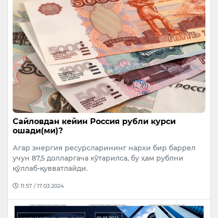
Сайловдан кейин Россия рубли курси
ошади(ми)?
Агар энергия ресурсларининг нархи бир баррел
учун 87,5 долларгача кўтарилса, бу ҳам рублни
қўллаб-қувватлайди.
11:57 / 17.03.2024