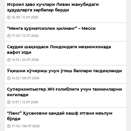
Исроил ҳаво кучлари Ливан жанубидаги
ҳудудларга зарбалар берди
16:09 / 11.07.2026
“Менга ҳурматсизлик қилманг” – Месси
17:03 / 12.07.2026
Саудия шаҳзодаси Лондондаги меҳмонхонада
вафот этди
14:10 / 24.07.2026
Ўқишни кўчириш учун ўтиш баллари тасдиқланди
14:52 / 09.07.2026
Суперкомпьютер ЖЧ ғолиблиги учун тахминларни
янгилади
12:57 / 12.07.2026
“Ланс” Ҳусановни қандай кашф этгани маълум
бўлди
17:05 / 08.07.2026