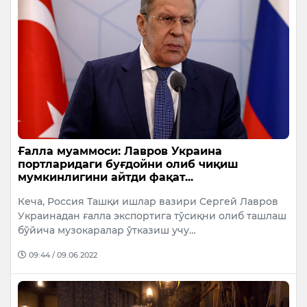
Ғалла муаммоси: Лавров Украина
портларидаги буғдойни олиб чиқиш
мумкинлигини айтди фақат...
Кеча, Россия Ташқи ишлар вазири Сергей Лавров
Украинадан ғалла экспортига тўсиқни олиб ташлаш
бўйича музокаралар ўтказиш учу…
09:44 / 09.06.2022