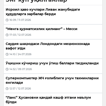
Исроил ҳаво кучлари Ливан жанубидаги
ҳудудларга зарбалар берди
16:09 / 11.07.2026
“Менга ҳурматсизлик қилманг” – Месси
17:03 / 12.07.2026
Саудия шаҳзодаси Лондондаги меҳмонхонада
вафот этди
14:10 / 24.07.2026
Ўқишни кўчириш учун ўтиш баллари тасдиқланди
14:52 / 09.07.2026
Суперкомпьютер ЖЧ ғолиблиги учун тахминларни
янгилади
12:57 / 12.07.2026
“Ланс” Ҳусановни қандай кашф этгани маълум
бўлди