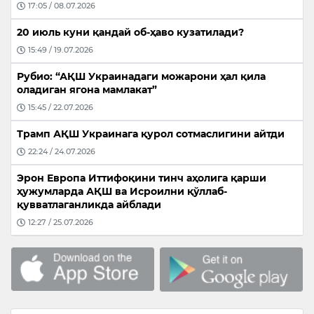
17:05 / 08.07.2026
20 июль куни қандай об-ҳаво кузатилади?
15:49 / 19.07.2026
Рубио: “АҚШ Украинадаги можарони ҳал қила
оладиган ягона мамлакат”
15:45 / 22.07.2026
Трамп АҚШ Украинага қурол сотмаслигини айтди
22:24 / 24.07.2026
Эрон Европа Иттифоқини тинч аҳолига қарши
ҳужумларда АҚШ ва Исроилни қўллаб-
қувватлаганликда айблади
12:27 / 25.07.2026