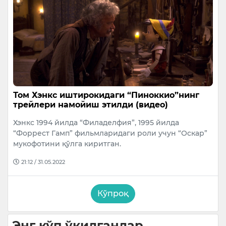
Том Хэнкс иштирокидаги “Пиноккио”нинг
трейлери намойиш этилди (видео)
Хэнкс 1994 йилда “Филаделфия”, 1995 йилда
“Форрест Гамп” фильмларидаги роли учун “Оскар”
мукофотини қўлга киритган.
21:12 / 31.05.2022
Кўпроқ
Энг кўп ўқилганлар