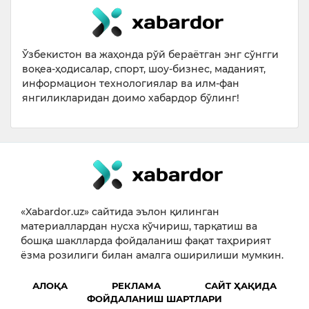
Ўзбекистон ва жаҳонда рўй бераётган энг сўнгги
воқеа-ҳодисалар, спорт, шоу-бизнес, маданият,
информацион технологиялар ва илм-фан
янгиликларидан доимо хабардор бўлинг!
«Xabardor.uz» сайтида эълон қилинган
материаллардан нусха кўчириш, тарқатиш ва
бошқа шаклларда фойдаланиш фақат таҳририят
ёзма розилиги билан амалга оширилиши мумкин.
АЛОҚА
РЕКЛАМА
САЙТ ҲАҚИДА
ФОЙДАЛАНИШ ШАРТЛАРИ